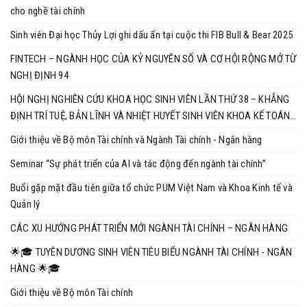
cho nghề tài chính
Sinh viên Đại học Thủy Lợi ghi dấu ấn tại cuộc thi FIB Bull & Bear 2025
FINTECH – NGÀNH HỌC CỦA KỶ NGUYÊN SỐ VÀ CƠ HỘI RỘNG MỞ TỪ
NGHỊ ĐỊNH 94
HỘI NGHỊ NGHIÊN CỨU KHOA HỌC SINH VIÊN LẦN THỨ 38 – KHẲNG
ĐỊNH TRÍ TUỆ, BẢN LĨNH VÀ NHIỆT HUYẾT SINH VIÊN KHOA KẾ TOÁN
VÀ KINH DOANH
Giới thiệu về Bộ môn Tài chính và Ngành Tài chính - Ngân hàng
Seminar “Sự phát triển của AI và tác động đến ngành tài chính”
Buổi gặp mặt đầu tiên giữa tổ chức PUM Việt Nam và Khoa Kinh tế và
Quản lý
CÁC XU HƯỚNG PHÁT TRIỂN MỚI NGÀNH TÀI CHÍNH – NGÂN HÀNG
🌟🎓 TUYÊN DƯƠNG SINH VIÊN TIÊU BIỂU NGÀNH TÀI CHÍNH - NGÂN
HÀNG 🌟🎓
Giới thiệu về Bộ môn Tài chính