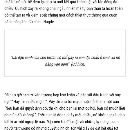
chỗ thì nó có thể đem lại cho ta một kết quả khác biệt với tác động đa
chiều. Cú hích xảy ra không phải ngẫu nhiên mà tự bản thân ta hoàn toàn
có thể tạo ra và kiểm soát chúng một cách thiết thực thông qua cuốn
sách cùng tên Cú hích - Nugde.
“Cái đập cánh của con bướm có thể gây ra cơn địa chấn ở cách xa nó
hàng vạn dặm
” (Cú hích)
Đã bao giờ bạn rơi vào trường hợp khó khăn và dằn vặt đấu tranh với suy
nghĩ “Hay mình liều một tí”. Vậy thì cho tôi mạo muội hỏi thêm một câu:
“Nếu bạn đã quyết định có, thì khi cho bạn lại một cơ hội, bạn có muốn liều
như lúc đó không?”. Thời gian là dòng chảy một chiều, nó không ưu ái cho
bất kì ai một ngoại lệ nào. Vậy nên khi đối mặt với những lựa chọn, con
người ta thường có những quyết định chỉ tốn vài giây để đạt kết quả tốt