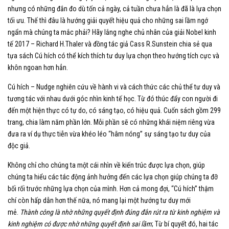
nhưng có những đắn đo dù tốn cả ngày, cả tuần chưa hẳn là đã là lựa chọn
tối ưu. Thế thì đâu là hướng giải quyết hiệu quả cho những sai lầm ngớ
ngẩn mà chúng ta mắc phải? Hãy lắng nghe chủ nhân của giải Nobel kinh
tế 2017 – Richard H.Thaler và đồng tác giả Cass R.Sunstein chia sẻ qua
tựa sách Cú hích có thể kích thích tư duy lựa chọn theo hướng tích cực và
khôn ngoan hơn hẳn.
Cú hích – Nudge nghiên cứu về hành vi và cách thức các chủ thể tư duy và
tương tác với nhau dưới góc nhìn kinh tế học. Từ đó thúc đẩy con người đi
đến một hiện thực có tự do, có sáng tạo, có hiệu quả. Cuốn sách gồm 299
trang, chia làm năm phần lớn. Mỗi phần sẽ có những khái niệm riêng vừa
đưa ra ví dụ thực tiễn vừa khéo léo “hâm nóng” sự sáng tạo tư duy của
độc giả.
Không chỉ cho chúng ta một cái nhìn về kiến ​​trúc được lựa chọn, giúp
chúng ta hiểu các tác động ảnh hưởng đến các lựa chọn giúp chúng ta đỡ
bối rối trước những lựa chọn của mình. Hơn cả mong đợi, “
Cú hích
” thậm
chí còn hấp dẫn hơn thế nữa, nó mang lại một hướng tư duy mới
mẻ.
Thành công là nhờ những quyết định đúng đắn rút ra từ kinh nghiệm và
kinh nghiệm có được nhờ những quyết định sai lầm
; Từ bí quyết đó, hai tác