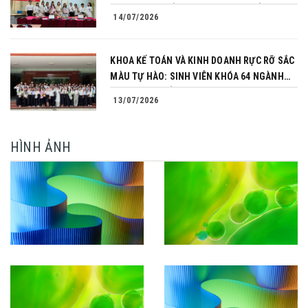
CHINH PHỤC CỦA NHỮNG NGƯỜI TIÊN
14/07/2026
PHONG
KHOA KẾ TOÁN VÀ KINH DOANH RỰC RỠ SẮC
MÀU TỰ HÀO: SINH VIÊN KHÓA 64 NGÀNH
TÀI CHÍNH NGÂN HÀNG CHINH PHỤC THÀNH
13/07/2026
CÔNG KHÓA LUẬN TỐT NGHIỆP
HÌNH ẢNH