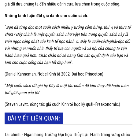
giả đã đưa chúng ta đến nhiều cánh cửa, lựa chọn trong cuộc sống.
Những bình luận đắt giá dành cho cuốn sách:
“
Bạn đã từng đọc một cuốn sách nhiều ý tưởng cảm hứng, thú vị và thực tế
chưa? Đây chính là một quyển sách như vậy! Bên trong quyển sách này là
viên ngọc sáng nhất của kinh tế học hành vi. Đây là cuốn-sách-phải-đọc đối
với những ai muốn nhìn thấy trí tuệ con người và xã hội của chúng ta vận
hành hiệu quả hơn. Chắc chắn nó sẽ nâng tầm các quyết định của bạn và
làm cho cuộc sống của bạn tốt đẹp hơn
".
(Daniel Kahneman, Nobel Kinh tế 2002, Đại học Princeton)
“
Một cuốn sách rất giá trị! Đây là một tác phẩm đã làm thay đổi hoàn toàn
thế giới quan của tôi
".
(Steven Levitt, Đồng tác giả cuốn Kinh tế học kỳ quái- Freakonomic.)
BÀI VIẾT LIÊN QUAN:
Tài chính - Ngân hàng Trường Đại học Thủy Lợi: Hành trang vững chắc