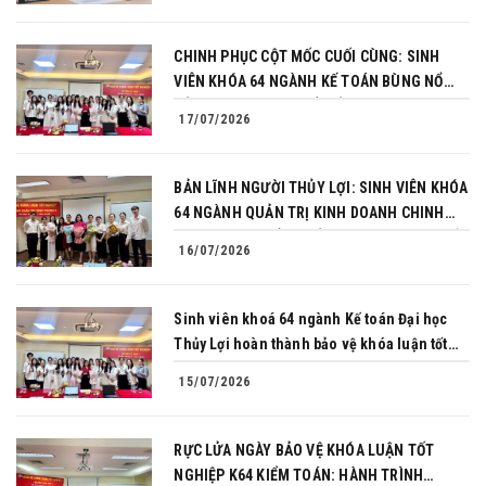
CHINH PHỤC CỘT MỐC CUỐI CÙNG: SINH
VIÊN KHÓA 64 NGÀNH KẾ TOÁN BÙNG NỔ
BẢN LĨNH TRONG BUỔI BẢO VỆ KHÓA LUẬN
17/07/2026
TỐT NGHIỆP
BẢN LĨNH NGƯỜI THỦY LỢI: SINH VIÊN KHÓA
64 NGÀNH QUẢN TRỊ KINH DOANH CHINH
PHỤC THÀNH CÔNG BẢO VỆ KHÓA LUẬN TỐT
16/07/2026
NGHIỆP
Sinh viên khoá 64 ngành Kế toán Đại học
Thủy Lợi hoàn thành bảo vệ khóa luận tốt
nghiệp
15/07/2026
RỰC LỬA NGÀY BẢO VỆ KHÓA LUẬN TỐT
NGHIỆP K64 KIỂM TOÁN: HÀNH TRÌNH