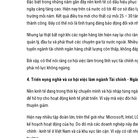
Đặc biệt trong những năm gần đây nền kinh tế có dấu hiệu phục
ngày càng tăng cao. Hiện nay trên cả nước có tới 40 cơ sở đào t
trường mỗi năm. Kết quả điều tra mới cho thất cứ mỗi 25 – 30 t
thành công. Đây có thể nói là tình trạng đáng báo động đối với
Nhưng lại thật bất ngờ khi các ngân hàng lớn hiện nay lại cho rằng h
quản lý, đầu tư và phải thuê các chuyên gia từ nước ngoài. Nhiều
tuyển ngành tài chính ngân hàng chất lượng còn thấp, không đá
Bởi vậy, có thể nói rằng cơ hội việc làm trong lĩnh vực tài chín
phải nỗ lực không ngừng.
4. Triển vọng nghề và cơ hội việc làm ngành Tài chính - Ng
Nền kinh tế đang trong thời kỳ chuyển mình và hội nhập từng ngà
để hỗ trợ cho hoạt động kinh tế phát triển. Vì vậy mà việc đòi h
thuyên giảm.
Hiện nay nhiều tập đoàn lớn, trên thế giới như: Microsoft, Intel
kế hoạch hoạt động của họ. Do đó mà các doanh nghiệp này đang 
chính - kinh tế ở Việt Nam và cả khu vực lân cận. Vì vậy có rất 