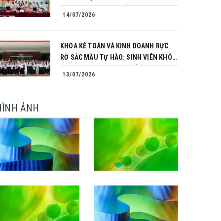
TRÌNH CHINH PHỤC CỦA NHỮNG
14/07/2026
NGƯỜI TIÊN PHONG
KHOA KẾ TOÁN VÀ KINH DOANH RỰC
RỠ SẮC MÀU TỰ HÀO: SINH VIÊN KHÓA
64 NGÀNH TÀI CHÍNH NGÂN HÀNG
13/07/2026
CHINH PHỤC THÀNH CÔNG KHÓA LUẬN
TỐT NGHIỆP
HÌNH ẢNH