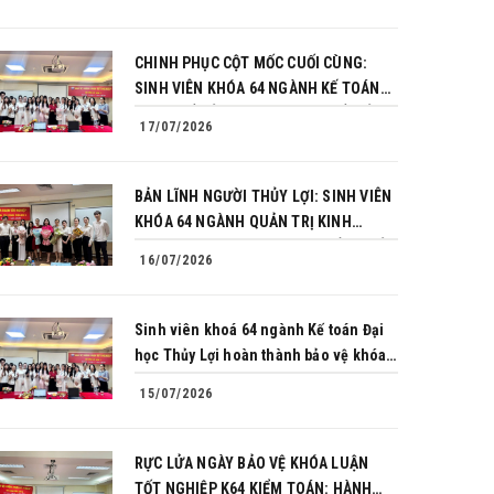
CHINH PHỤC CỘT MỐC CUỐI CÙNG:
SINH VIÊN KHÓA 64 NGÀNH KẾ TOÁN
BÙNG NỔ BẢN LĨNH TRONG BUỔI BẢO
17/07/2026
VỆ KHÓA LUẬN TỐT NGHIỆP
BẢN LĨNH NGƯỜI THỦY LỢI: SINH VIÊN
KHÓA 64 NGÀNH QUẢN TRỊ KINH
DOANH CHINH PHỤC THÀNH CÔNG BẢO
16/07/2026
VỆ KHÓA LUẬN TỐT NGHIỆP
Sinh viên khoá 64 ngành Kế toán Đại
học Thủy Lợi hoàn thành bảo vệ khóa
luận tốt nghiệp
15/07/2026
RỰC LỬA NGÀY BẢO VỆ KHÓA LUẬN
TỐT NGHIỆP K64 KIỂM TOÁN: HÀNH