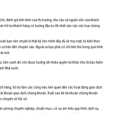
ích, đánh giá tình hình của thị trường, nhu cầu và nguồn vốn của khách
án hỗ trợ khách hàng có hướng đầu tư tốt nhất vào các các loại chứng
hoán bạn nên chuẩn bị thật kỹ cho mình đầy đủ về mọi mặt, từ kiến thức
cơ bản đến chuyên sâu. Ngoài ra bạn phải có chí tiến thủ trong quá trình
ái mới.
o, bên cạnh đó còn được hưởng rất nhiều quyền lợi khác như là bảo hiểm
định Nhà nước.
ách hàng, hỗ trợ làm các công việc liên quan đến các hoạt động giao dịch
ở tài khoản giao dịch chứng khoán; Xuất sao kê tài khoản chứng khoán
i chuyển về Hội sở...
tác phong chuyên nghiệp, chuẩn mực, có sự am hiểu quy trình, dịch vụ,