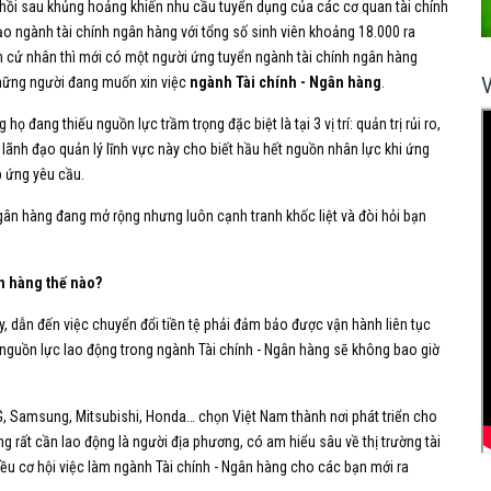
 hồi sau khủng hoảng khiến nhu cầu tuyển dụng của các cơ quan tài chính
ạo ngành tài chính ngân hàng với tổng số sinh viên khoảng 18.000 ra
ân cử nhân thì mới có một người ứng tuyển ngành tài chính ngân hàng
 những người đang muốn xin việc
ngành Tài chính - Ngân hàng
.
ọ đang thiếu nguồn lực trầm trọng đặc biệt là tại 3 vị trí: quản trị rủi ro,
 lãnh đạo quản lý lĩnh vực này cho biết hầu hết nguồn nhân lực khi ứng
p ứng yêu cầu.
h ngân hàng đang mở rộng nhưng luôn cạnh tranh khốc liệt và đòi hỏi bạn
ân hàng thế nào?
y, dẫn đến việc chuyển đổi tiền tệ phải đảm bảo được vận hành liên tục
ỏi nguồn lực lao động trong ngành Tài chính - Ngân hàng sẽ không bao giờ
, LG, Samsung, Mitsubishi, Honda… chọn Việt Nam thành nơi phát triển cho
rất cần lao động là người địa phương, có am hiểu sâu về thị trường tài
nhiều cơ hội việc làm ngành Tài chính - Ngân hàng cho các bạn mới ra