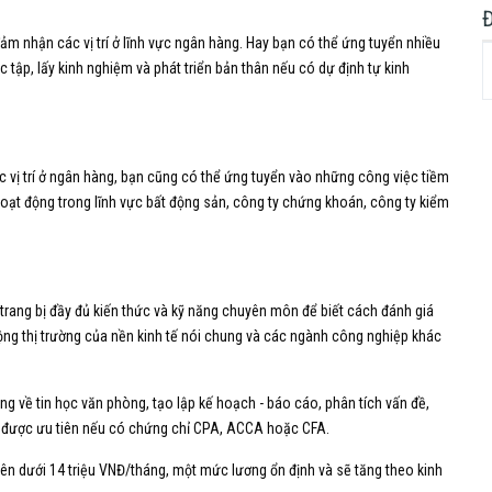
m nhận các vị trí ở lĩnh vực ngân hàng. Hay bạn có thể ứng tuyển nhiều
c tập, lấy kinh nghiệm và phát triển bản thân nếu có dự định tự kinh
ác vị trí ở ngân hàng, bạn cũng có thể ứng tuyển vào những công việc tiềm
hoạt động trong lĩnh vực bất động sản, công ty chứng khoán, công ty kiểm
trang bị đầy đủ kiến thức và kỹ năng chuyên môn để biết cách đánh giá
ng thị trường của nền kinh tế nói chung và các ngành công nghiệp khác
ng về tin học văn phòng, tạo lập kế hoạch - báo cáo, phân tích vấn đề,
rất được ưu tiên nếu có chứng chỉ CPA, ACCA hoặc CFA.
trên dưới 14 triệu VNĐ/tháng, một mức lương ổn định và sẽ tăng theo kinh