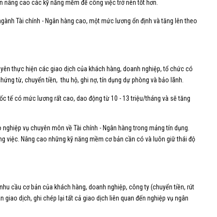
ần nâng cao các kỹ năng mềm để công việc trở nên tốt hơn.
ngành Tài chính - Ngân hàng cao, một mức lương ổn định và tăng lên theo
huyên thực hiện các giao dịch của khách hàng, doanh nghiệp, tổ chức có
hứng từ, chuyển tiền, thu hộ, ghi nợ, tín dụng dự phòng và bảo lãnh.
c tế có mức lương rất cao, dao động từ 10 - 13 triệu/tháng và sẽ tăng
ảo nghiệp vụ chuyên môn về Tài chính - Ngân hàng trong mảng tín dụng.
 công việc. Nâng cao những kỹ năng mềm cơ bản cần có và luôn giữ thái độ
 nhu cầu cơ bản của khách hàng, doanh nghiệp, công ty (chuyển tiền, rút
oán giao dịch, ghi chép lại tất cả giao dịch liên quan đến nghiệp vụ ngân