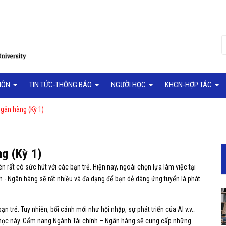
MÔN
TIN TỨC-THÔNG BÁO
NGƯỜI HỌC
KHCN-HỢP TÁC
gân hàng (Kỳ 1)
ng (Kỳ 1)
 rất có sức hút với các bạn trẻ. Hiện nay, ngoài chọn lựa làm việc tại
nh - Ngân hàng sẽ rất nhiều và đa dạng để bạn dễ dàng ứng tuyển là phát
n trẻ. Tuy nhiên, bối cảnh mới như hội nhập, sự phát triển của AI v.v…
h học này. Cẩm nang Ngành Tài chính – Ngân hàng sẽ cung cấp những