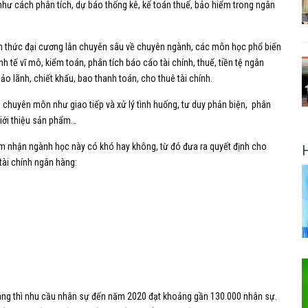
như cách phân tích, dự báo thống kê, kế toán thuế, bảo hiểm trong ngân
ến thức đại cương lẫn chuyên sâu về chuyên ngành, các môn học phổ biến
nh tế vĩ mô, kiểm toán, phân tích báo cáo tài chính, thuế, tiền tệ ngân
o lãnh, chiết khấu, bao thanh toán, cho thuê tài chính.
 chuyên môn như giao tiếp và xử lý tình huống, tư duy phản biện, phân
giới thiệu sản phẩm…
ảm nhận ngành học này có khó hay không, từ đó đưa ra quyết định cho
 tài chính ngân hàng:
hàng thì nhu cầu nhân sự đến năm 2020 đạt khoảng gần 130.000 nhân sự.