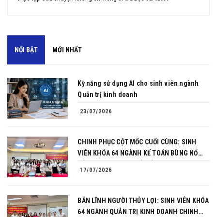
NỔI BẬT
MỚI NHẤT
Kỹ năng sử dụng AI cho sinh viên ngành
Quản trị kinh doanh
23/07/2026
CHINH PHỤC CỘT MỐC CUỐI CÙNG: SINH
VIÊN KHÓA 64 NGÀNH KẾ TOÁN BÙNG NỔ
BẢN LĨNH TRONG BUỔI BẢO VỆ KHÓA LUẬN
17/07/2026
TỐT NGHIỆP
BẢN LĨNH NGƯỜI THỦY LỢI: SINH VIÊN KHÓA
64 NGÀNH QUẢN TRỊ KINH DOANH CHINH