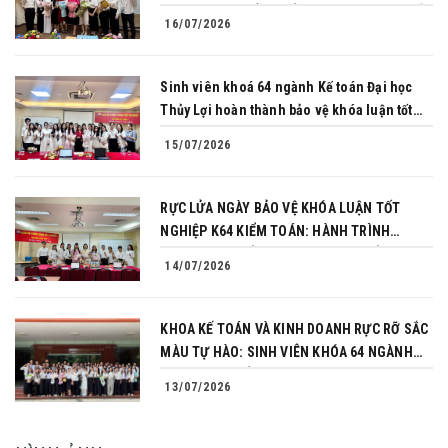
PHỤC THÀNH CÔNG BẢO VỆ KHÓA LUẬN TỐT
16/07/2026
NGHIỆP
Sinh viên khoá 64 ngành Kế toán Đại học
Thủy Lợi hoàn thành bảo vệ khóa luận tốt
nghiệp
15/07/2026
RỰC LỬA NGÀY BẢO VỆ KHÓA LUẬN TỐT
NGHIỆP K64 KIỂM TOÁN: HÀNH TRÌNH
CHINH PHỤC CỦA NHỮNG NGƯỜI TIÊN
14/07/2026
PHONG
KHOA KẾ TOÁN VÀ KINH DOANH RỰC RỠ SẮC
MÀU TỰ HÀO: SINH VIÊN KHÓA 64 NGÀNH
TÀI CHÍNH NGÂN HÀNG CHINH PHỤC THÀNH
13/07/2026
CÔNG KHÓA LUẬN TỐT NGHIỆP