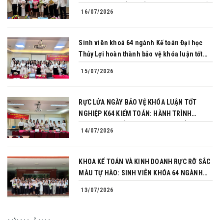
PHỤC THÀNH CÔNG BẢO VỆ KHÓA LUẬN TỐT
16/07/2026
NGHIỆP
Sinh viên khoá 64 ngành Kế toán Đại học
Thủy Lợi hoàn thành bảo vệ khóa luận tốt
nghiệp
15/07/2026
RỰC LỬA NGÀY BẢO VỆ KHÓA LUẬN TỐT
NGHIỆP K64 KIỂM TOÁN: HÀNH TRÌNH
CHINH PHỤC CỦA NHỮNG NGƯỜI TIÊN
14/07/2026
PHONG
KHOA KẾ TOÁN VÀ KINH DOANH RỰC RỠ SẮC
MÀU TỰ HÀO: SINH VIÊN KHÓA 64 NGÀNH
TÀI CHÍNH NGÂN HÀNG CHINH PHỤC THÀNH
13/07/2026
CÔNG KHÓA LUẬN TỐT NGHIỆP