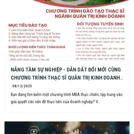
NÂNG TẦM SỰ NGHIỆP - DẪN DẮT ĐỔI MỚI CÙNG
CHƯƠNG TRÌNH THẠC SĨ QUẢN TRỊ KINH DOANH
(MBA) TẠI ĐẠI HỌC THỦY LỢI
08/12/2025
Bạn đang tìm kiếm một chương trình MBA thực chiến, tập trung vào
giải quyết các vấn đề thực tiễn của doanh nghiệp? V...