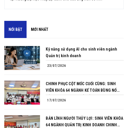
NỔI BẬT
MỚI NHẤT
Kỹ năng sử dụng AI cho sinh viên ngành
Quản trị kinh doanh
23/07/2026
CHINH PHỤC CỘT MỐC CUỐI CÙNG: SINH
VIÊN KHÓA 64 NGÀNH KẾ TOÁN BÙNG NỔ
BẢN LĨNH TRONG BUỔI BẢO VỆ KHÓA LUẬN
17/07/2026
TỐT NGHIỆP
BẢN LĨNH NGƯỜI THỦY LỢI: SINH VIÊN KHÓA
64 NGÀNH QUẢN TRỊ KINH DOANH CHINH