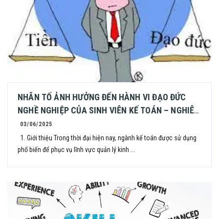
NHÂN TỐ ẢNH HƯỞNG ĐẾN HÀNH VI ĐẠO ĐỨC
NGHỀ NGHIỆP CỦA SINH VIÊN KẾ TOÁN – NGHIÊN
CỨU TẠI TRƯỜNG ĐẠI HỌC THỦY LỢI
03/06/2025
1. Giới thiệu Trong thời đại hiện nay, ngành kế toán được sử dụng
phổ biến để phục vụ lĩnh vực quản lý kinh ...