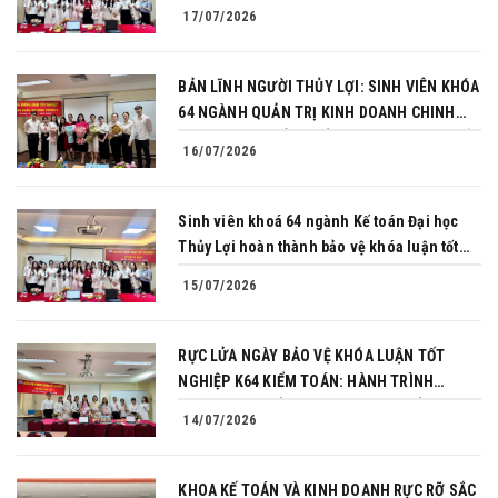
BẢN LĨNH TRONG BUỔI BẢO VỆ KHÓA LUẬN
17/07/2026
TỐT NGHIỆP
BẢN LĨNH NGƯỜI THỦY LỢI: SINH VIÊN KHÓA
64 NGÀNH QUẢN TRỊ KINH DOANH CHINH
PHỤC THÀNH CÔNG BẢO VỆ KHÓA LUẬN TỐT
16/07/2026
NGHIỆP
Sinh viên khoá 64 ngành Kế toán Đại học
Thủy Lợi hoàn thành bảo vệ khóa luận tốt
nghiệp
15/07/2026
RỰC LỬA NGÀY BẢO VỆ KHÓA LUẬN TỐT
NGHIỆP K64 KIỂM TOÁN: HÀNH TRÌNH
CHINH PHỤC CỦA NHỮNG NGƯỜI TIÊN
14/07/2026
PHONG
KHOA KẾ TOÁN VÀ KINH DOANH RỰC RỠ SẮC