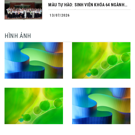
MÀU TỰ HÀO: SINH VIÊN KHÓA 64 NGÀNH
TÀI CHÍNH NGÂN HÀNG CHINH PHỤC THÀNH
13/07/2026
CÔNG KHÓA LUẬN TỐT NGHIỆP
HÌNH ẢNH