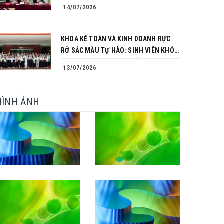
TRÌNH CHINH PHỤC CỦA NHỮNG
14/07/2026
NGƯỜI TIÊN PHONG
KHOA KẾ TOÁN VÀ KINH DOANH RỰC
RỠ SẮC MÀU TỰ HÀO: SINH VIÊN KHÓA
64 NGÀNH TÀI CHÍNH NGÂN HÀNG
13/07/2026
CHINH PHỤC THÀNH CÔNG KHÓA LUẬN
TỐT NGHIỆP
HÌNH ẢNH