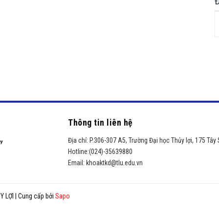
Thông tin liên hệ
Địa chỉ:
P.306-307 A5, Trường Đại học Thủy lợi, 175 Tây
Hotline:
(024)-35639880
Email:
khoaktkd@tlu.edu.vn
Y LỢI
|
Cung cấp bởi
Sapo