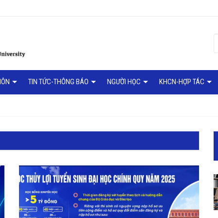
MÔN
TIN TỨC-THÔNG BÁO
NGƯỜI HỌC
KHCN-HỢP TÁC