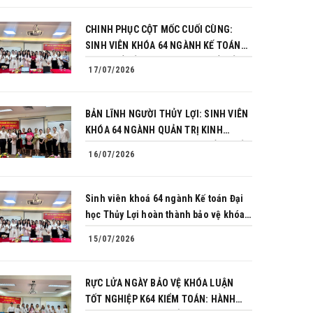
CHINH PHỤC CỘT MỐC CUỐI CÙNG:
SINH VIÊN KHÓA 64 NGÀNH KẾ TOÁN
BÙNG NỔ BẢN LĨNH TRONG BUỔI BẢO
17/07/2026
VỆ KHÓA LUẬN TỐT NGHIỆP
BẢN LĨNH NGƯỜI THỦY LỢI: SINH VIÊN
KHÓA 64 NGÀNH QUẢN TRỊ KINH
DOANH CHINH PHỤC THÀNH CÔNG BẢO
16/07/2026
VỆ KHÓA LUẬN TỐT NGHIỆP
Sinh viên khoá 64 ngành Kế toán Đại
học Thủy Lợi hoàn thành bảo vệ khóa
luận tốt nghiệp
15/07/2026
RỰC LỬA NGÀY BẢO VỆ KHÓA LUẬN
TỐT NGHIỆP K64 KIỂM TOÁN: HÀNH