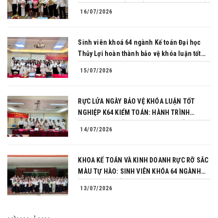
PHỤC THÀNH CÔNG BẢO VỆ KHÓA LUẬN TỐT
16/07/2026
NGHIỆP
Sinh viên khoá 64 ngành Kế toán Đại học
Thủy Lợi hoàn thành bảo vệ khóa luận tốt
nghiệp
15/07/2026
RỰC LỬA NGÀY BẢO VỆ KHÓA LUẬN TỐT
NGHIỆP K64 KIỂM TOÁN: HÀNH TRÌNH
CHINH PHỤC CỦA NHỮNG NGƯỜI TIÊN
14/07/2026
PHONG
KHOA KẾ TOÁN VÀ KINH DOANH RỰC RỠ SẮC
MÀU TỰ HÀO: SINH VIÊN KHÓA 64 NGÀNH
TÀI CHÍNH NGÂN HÀNG CHINH PHỤC THÀNH
13/07/2026
CÔNG KHÓA LUẬN TỐT NGHIỆP