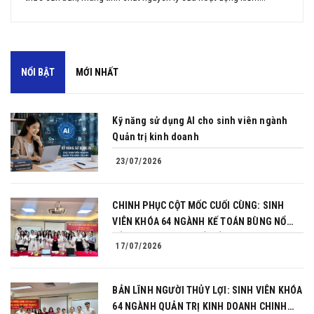
NỔI BẬT
MỚI NHẤT
Kỹ năng sử dụng AI cho sinh viên ngành
Quản trị kinh doanh
23/07/2026
CHINH PHỤC CỘT MỐC CUỐI CÙNG: SINH
VIÊN KHÓA 64 NGÀNH KẾ TOÁN BÙNG NỔ
BẢN LĨNH TRONG BUỔI BẢO VỆ KHÓA LUẬN
17/07/2026
TỐT NGHIỆP
BẢN LĨNH NGƯỜI THỦY LỢI: SINH VIÊN KHÓA
64 NGÀNH QUẢN TRỊ KINH DOANH CHINH