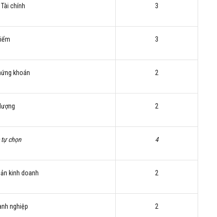
Tài chính
3
hiểm
3
chứng khoán
2
 lượng
2
 tự chọn
4
bản kinh doanh
2
anh nghiệp
2