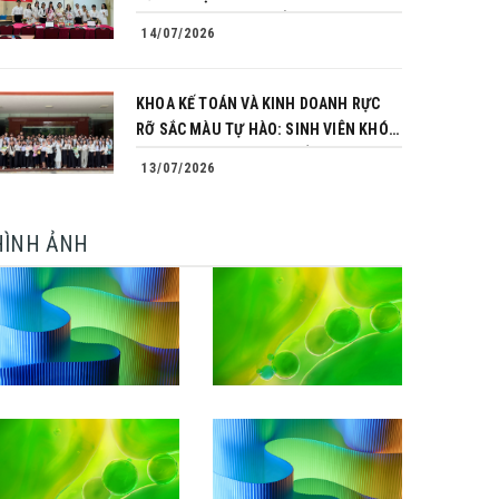
TRÌNH CHINH PHỤC CỦA NHỮNG
14/07/2026
NGƯỜI TIÊN PHONG
KHOA KẾ TOÁN VÀ KINH DOANH RỰC
RỠ SẮC MÀU TỰ HÀO: SINH VIÊN KHÓA
64 NGÀNH TÀI CHÍNH NGÂN HÀNG
13/07/2026
CHINH PHỤC THÀNH CÔNG KHÓA LUẬN
TỐT NGHIỆP
HÌNH ẢNH