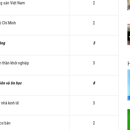
ng sản Việt Nam
2
ồ Chí Minh
2
ăng
3
h thần khởi nghiệp
3
iên và tin học
8
 nhà kinh tế
3
 cơ bản
2