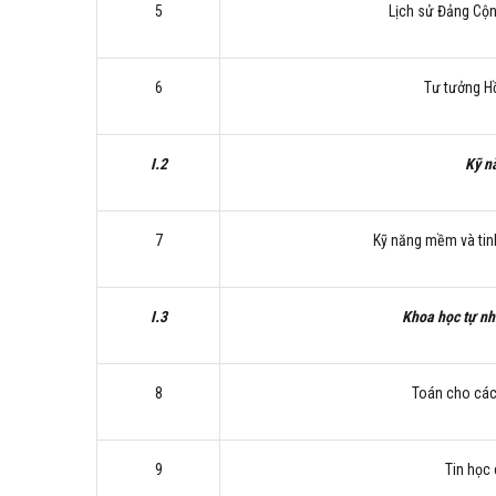
5
Lịch sử Đảng Cộ
6
Tư tưởng H
I.2
Kỹ n
7
Kỹ năng mềm và tin
I.3
Khoa học tự nh
8
Toán cho các
9
Tin học