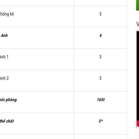
thống kê
3
 Anh
6
Anh 1
3
Anh 2
3
uốc phòng
165t
thể chất
5*