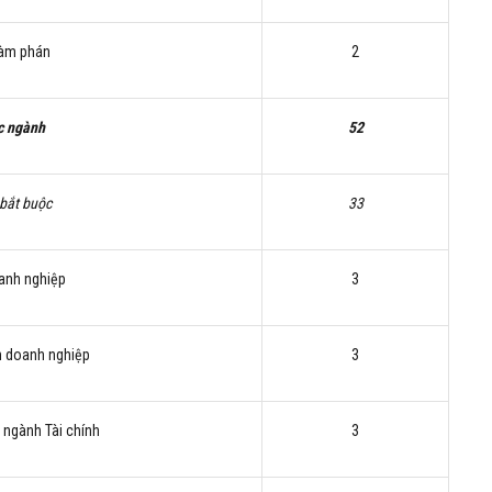
đàm phán
2
c ngành
52
 bắt buộc
33
oanh nghiệp
3
nh doanh nghiệp
3
 ngành Tài chính
3