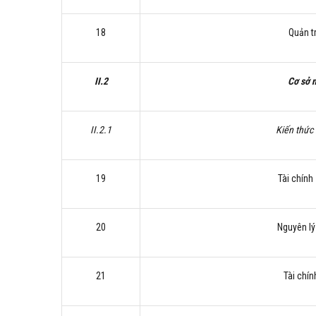
18
Quản t
II.2
Cơ sở 
II.2.1
Kiến thức
19
Tài chính 
20
Nguyên lý
21
Tài chí