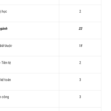
rị học
2
ngành
22
 bắt buộc
18
- Tiền tệ
2
 kế toán
3
nh công
3