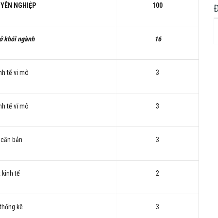
UYÊN NGHIỆP
100
sở khối ngành
16
nh tế vi mô
3
nh tế vĩ mô
3
 căn bản
3
 kinh tế
2
 thống kê
3