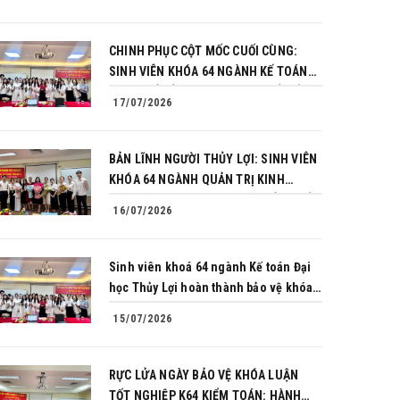
CHINH PHỤC CỘT MỐC CUỐI CÙNG:
SINH VIÊN KHÓA 64 NGÀNH KẾ TOÁN
BÙNG NỔ BẢN LĨNH TRONG BUỔI BẢO
17/07/2026
VỆ KHÓA LUẬN TỐT NGHIỆP
BẢN LĨNH NGƯỜI THỦY LỢI: SINH VIÊN
KHÓA 64 NGÀNH QUẢN TRỊ KINH
DOANH CHINH PHỤC THÀNH CÔNG BẢO
16/07/2026
VỆ KHÓA LUẬN TỐT NGHIỆP
Sinh viên khoá 64 ngành Kế toán Đại
học Thủy Lợi hoàn thành bảo vệ khóa
luận tốt nghiệp
15/07/2026
RỰC LỬA NGÀY BẢO VỆ KHÓA LUẬN
TỐT NGHIỆP K64 KIỂM TOÁN: HÀNH