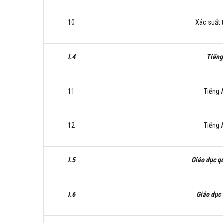
10
Xác suất 
I.4
Tiếng
11
Tiếng 
12
Tiếng 
I.5
Giáo dục q
I.6
Giáo dục 