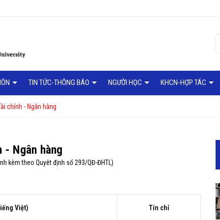
MÔN
TIN TỨC-THÔNG BÁO
NGƯỜI HỌC
KHCN-HỢP TÁC
ài chính - Ngân hàng
h - Ngân hàng
ành kèm theo Quyêt định số 293/QĐ-ĐHTL)
iếng Việt)
Tín chỉ