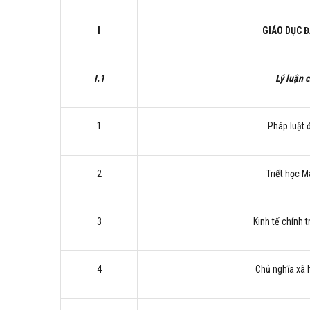
I
GIÁO DỤC 
I.1
Lý luận c
1
Pháp luật 
2
Triết học M
3
Kinh tế chính t
4
Chủ nghĩa xã 