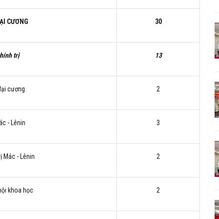
ĐẠI CƯƠNG
30
hính trị
13
đại cương
2
ác - Lênin
3
rị Mác - Lênin
2
hội khoa học
2