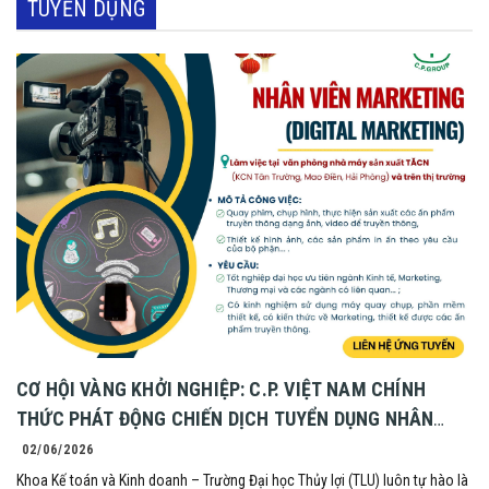
TUYỂN DỤNG
CƠ HỘI VÀNG KHỞI NGHIỆP: C.P. VIỆT NAM CHÍNH
THỨC PHÁT ĐỘNG CHIẾN DỊCH TUYỂN DỤNG NHÂN
VIÊN MARKETING ĐỒNG HÀNH CÙNG KHOA KK
02/06/2026
Khoa Kế toán và Kinh doanh – Trường Đại học Thủy lợi (TLU) luôn tự hào là