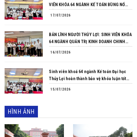
VIÊN KHÓA 64 NGÀNH KẾ TOÁN BÙNG NỔ
BẢN LĨNH TRONG BUỔI BẢO VỆ KHÓA LUẬN
17/07/2026
TỐT NGHIỆP
BẢN LĨNH NGƯỜI THỦY LỢI: SINH VIÊN KHÓA
64 NGÀNH QUẢN TRỊ KINH DOANH CHINH
PHỤC THÀNH CÔNG BẢO VỆ KHÓA LUẬN TỐT
16/07/2026
NGHIỆP
Sinh viên khoá 64 ngành Kế toán Đại học
Thủy Lợi hoàn thành bảo vệ khóa luận tốt
nghiệp
15/07/2026
HÌNH ẢNH