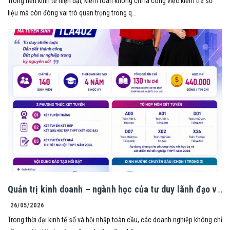
Trong nền kinh tế hiện đại, kiểm toán không chỉ là công việc kiểm tra số
liệu mà còn đóng vai trò quan trọng trong q...
Quản trị kinh doanh – ngành học của tư duy lãnh đạo và
khát vọng bứt phá!
26/05/2026
Trong thời đại kinh tế số và hội nhập toàn cầu, các doanh nghiệp không chỉ