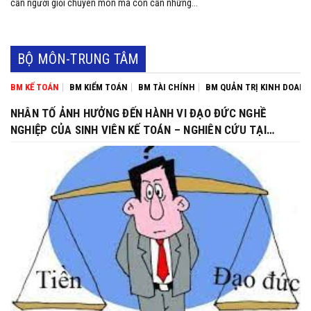
cần người giỏi chuyên môn mà còn cần những...
BỘ MÔN-TRUNG TÂM
BM KẾ TOÁN
BM KIỂM TOÁN
BM TÀI CHÍNH
BM QUẢN TRỊ KINH DOAN
NHÂN TỐ ẢNH HƯỞNG ĐẾN HÀNH VI ĐẠO ĐỨC NGHỀ
NGHIỆP CỦA SINH VIÊN KẾ TOÁN – NGHIÊN CỨU TẠI
TRƯỜNG ĐẠI HỌC THỦY LỢI