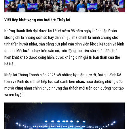
Viết tiếp khát vọng của tuổi trẻ Thủy lợi
Những thành tích đạt được tại Lễ kỷ niệm 95 năm ngày thành lập Đoàn
không chỉ là những con số hay danh hiệu, mà chính là minh chứng cho
tinh thần huyết nhiệt, sẵn sàng bứt phá của sinh viên Khoa Kế toán và Kinh
doanh. Mỗi bước chạy trên sân cỏ, mỗi động tác trên sân khấu đều thể
hiện khát khao được cống hiến, được khẳng định giá trị bản thân của thế
hệ trẻ.
Khép lại Tháng Thanh niên 2026 với những kỷ niệm rực rỡ, Đại gia đình Kế
toán và Kinh doanh sẽ tiếp tục sát cánh bên nhau, nuôi dưỡng những ước
mơ và cùng nhau chinh phục những thử thách mới trên con đường học tập
và rèn luyện.