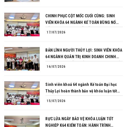
CHINH PHỤC CỘT MỐC CUỐI CÙNG: SINH
VIÊN KHÓA 64 NGÀNH KẾ TOÁN BÙNG NỔ
BẢN LĨNH TRONG BUỔI BẢO VỆ KHÓA LUẬN
17/07/2026
TỐT NGHIỆP
BẢN LĨNH NGƯỜI THỦY LỢI: SINH VIÊN KHÓA
64 NGÀNH QUẢN TRỊ KINH DOANH CHINH
PHỤC THÀNH CÔNG BẢO VỆ KHÓA LUẬN TỐT
16/07/2026
NGHIỆP
Sinh viên khoá 64 ngành Kế toán Đại học
Thủy Lợi hoàn thành bảo vệ khóa luận tốt
nghiệp
15/07/2026
RỰC LỬA NGÀY BẢO VỆ KHÓA LUẬN TỐT
NGHIỆP K64 KIỂM TOÁN: HÀNH TRÌNH