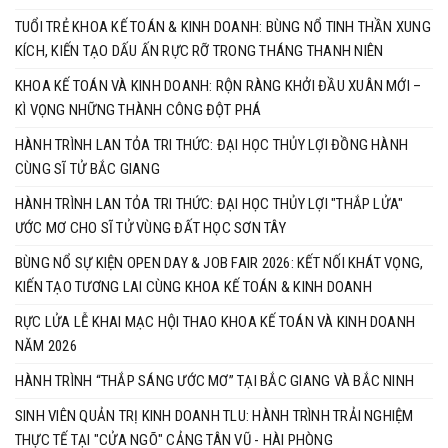
THƯƠNG”
TUỔI TRẺ KHOA KẾ TOÁN & KINH DOANH: BÙNG NỔ TINH THẦN XUNG
KÍCH, KIẾN TẠO DẤU ẤN RỰC RỠ TRONG THÁNG THANH NIÊN
KHOA KẾ TOÁN VÀ KINH DOANH: RỘN RÀNG KHỞI ĐẦU XUÂN MỚI –
KÌ VỌNG NHỮNG THÀNH CÔNG ĐỘT PHÁ
HÀNH TRÌNH LAN TỎA TRI THỨC: ĐẠI HỌC THỦY LỢI ĐỒNG HÀNH
CÙNG SĨ TỬ BẮC GIANG
HÀNH TRÌNH LAN TỎA TRI THỨC: ĐẠI HỌC THỦY LỢI "THẮP LỬA"
ƯỚC MƠ CHO SĨ TỬ VÙNG ĐẤT HỌC SƠN TÂY
BÙNG NỔ SỰ KIỆN OPEN DAY & JOB FAIR 2026: KẾT NỐI KHÁT VỌNG,
KIẾN TẠO TƯƠNG LAI CÙNG KHOA KẾ TOÁN & KINH DOANH
RỰC LỬA LỄ KHAI MẠC HỘI THAO KHOA KẾ TOÁN VÀ KINH DOANH
NĂM 2026
HÀNH TRÌNH “THẮP SÁNG ƯỚC MƠ” TẠI BẮC GIANG VÀ BẮC NINH
SINH VIÊN QUẢN TRỊ KINH DOANH TLU: HÀNH TRÌNH TRẢI NGHIỆM
THỰC TẾ TẠI "CỬA NGÕ" CẢNG TÂN VŨ - HÀI PHÒNG