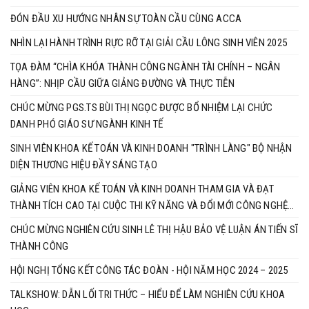
ĐÓN ĐẦU XU HƯỚNG NHÂN SỰ TOÀN CẦU CÙNG ACCA
NHÌN LẠI HÀNH TRÌNH RỰC RỠ TẠI GIẢI CẦU LÔNG SINH VIÊN 2025
TỌA ĐÀM “CHÌA KHÓA THÀNH CÔNG NGÀNH TÀI CHÍNH – NGÂN
HÀNG”: NHỊP CẦU GIỮA GIẢNG ĐƯỜNG VÀ THỰC TIỄN
CHÚC MỪNG PGS.TS BÙI THỊ NGỌC ĐƯỢC BỔ NHIỆM LẠI CHỨC
DANH PHÓ GIÁO SƯ NGÀNH KINH TẾ
SINH VIÊN KHOA KẾ TOÁN VÀ KINH DOANH "TRÌNH LÀNG" BỘ NHẬN
DIỆN THƯƠNG HIỆU ĐẦY SÁNG TẠO
GIẢNG VIÊN KHOA KẾ TOÁN VÀ KINH DOANH THAM GIA VÀ ĐẠT
THÀNH TÍCH CAO TẠI CUỘC THI KỸ NĂNG VÀ ĐỔI MỚI CÔNG NGHỆ
BRICS 2025
CHÚC MỪNG NGHIÊN CỨU SINH LÊ THỊ HẬU BẢO VỆ LUẬN ÁN TIẾN SĨ
THÀNH CÔNG
HỘI NGHỊ TỔNG KẾT CÔNG TÁC ĐOÀN - HỘI NĂM HỌC 2024 – 2025
TALKSHOW: DẪN LỐI TRI THỨC – HIỂU ĐỂ LÀM NGHIÊN CỨU KHOA