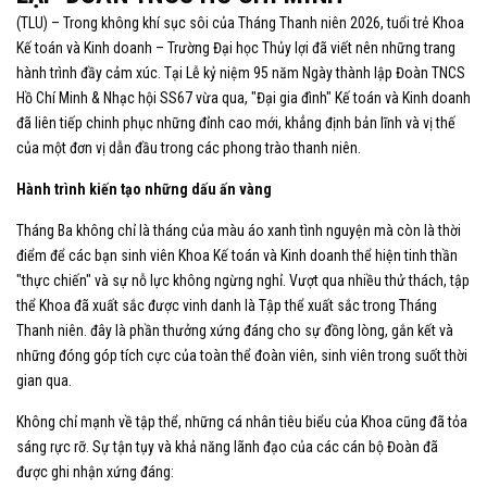
(TLU) – Trong không khí sục sôi của Tháng Thanh niên 2026, tuổi trẻ Khoa
Kế toán và Kinh doanh – Trường Đại học Thủy lợi đã viết nên những trang
hành trình đầy cảm xúc. Tại Lễ kỷ niệm 95 năm Ngày thành lập Đoàn TNCS
Hồ Chí Minh & Nhạc hội SS67 vừa qua, "Đại gia đình" Kế toán và Kinh doanh
đã liên tiếp chinh phục những đỉnh cao mới, khẳng định bản lĩnh và vị thế
của một đơn vị dẫn đầu trong các phong trào thanh niên.
Hành trình kiến tạo những dấu ấn vàng
Tháng Ba không chỉ là tháng của màu áo xanh tình nguyện mà còn là thời
điểm để các bạn sinh viên Khoa Kế toán và Kinh doanh thể hiện tinh thần
"thực chiến" và sự nỗ lực không ngừng nghỉ. Vượt qua nhiều thử thách, tập
thể Khoa đã xuất sắc được vinh danh là Tập thể xuất sắc trong Tháng
Thanh niên. đây là phần thưởng xứng đáng cho sự đồng lòng, gắn kết và
những đóng góp tích cực của toàn thể đoàn viên, sinh viên trong suốt thời
gian qua.
Không chỉ mạnh về tập thể, những cá nhân tiêu biểu của Khoa cũng đã tỏa
sáng rực rỡ. Sự tận tụy và khả năng lãnh đạo của các cán bộ Đoàn đã
được ghi nhận xứng đáng: