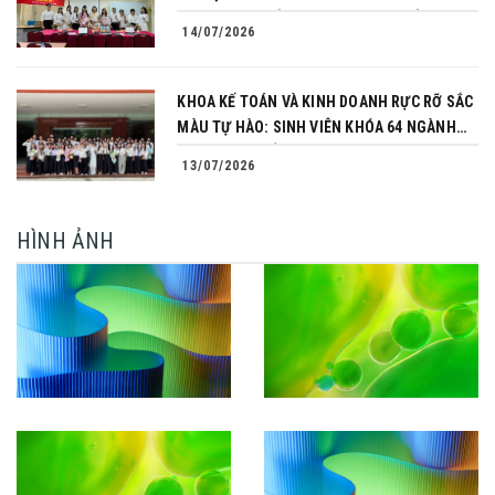
CHINH PHỤC CỦA NHỮNG NGƯỜI TIÊN
14/07/2026
PHONG
KHOA KẾ TOÁN VÀ KINH DOANH RỰC RỠ SẮC
MÀU TỰ HÀO: SINH VIÊN KHÓA 64 NGÀNH
TÀI CHÍNH NGÂN HÀNG CHINH PHỤC THÀNH
13/07/2026
CÔNG KHÓA LUẬN TỐT NGHIỆP
HÌNH ẢNH