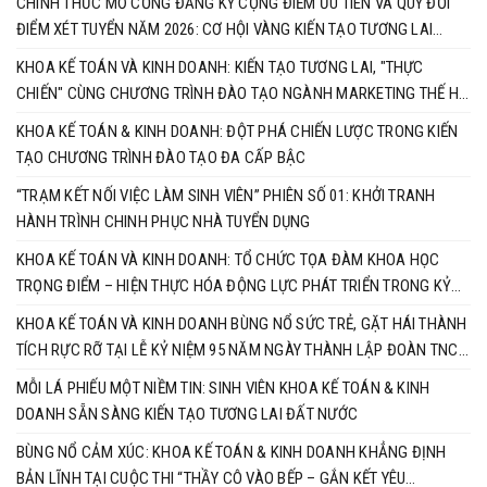
CHÍNH THỨC MỞ CỔNG ĐĂNG KÝ CỘNG ĐIỂM ƯU TIÊN VÀ QUY ĐỔI
ĐIỂM XÉT TUYỂN NĂM 2026: CƠ HỘI VÀNG KIẾN TẠO TƯƠNG LAI
CÙNG KHOA KẾ TOÁN & KINH DOANH
KHOA KẾ TOÁN VÀ KINH DOANH: KIẾN TẠO TƯƠNG LAI, "THỰC
CHIẾN" CÙNG CHƯƠNG TRÌNH ĐÀO TẠO NGÀNH MARKETING THẾ HỆ
MỚI
KHOA KẾ TOÁN & KINH DOANH: ĐỘT PHÁ CHIẾN LƯỢC TRONG KIẾN
TẠO CHƯƠNG TRÌNH ĐÀO TẠO ĐA CẤP BẬC
“TRẠM KẾT NỐI VIỆC LÀM SINH VIÊN” PHIÊN SỐ 01: KHỞI TRANH
HÀNH TRÌNH CHINH PHỤC NHÀ TUYỂN DỤNG
KHOA KẾ TOÁN VÀ KINH DOANH: TỔ CHỨC TỌA ĐÀM KHOA HỌC
TRỌNG ĐIỂM – HIỆN THỰC HÓA ĐỘNG LỰC PHÁT TRIỂN TRONG KỶ
NGUYÊN MỚI
KHOA KẾ TOÁN VÀ KINH DOANH BÙNG NỔ SỨC TRẺ, GẶT HÁI THÀNH
TÍCH RỰC RỠ TẠI LỄ KỶ NIỆM 95 NĂM NGÀY THÀNH LẬP ĐOÀN TNCS
HỒ CHÍ MINH
MỖI LÁ PHIẾU MỘT NIỀM TIN: SINH VIÊN KHOA KẾ TOÁN & KINH
DOANH SẴN SÀNG KIẾN TẠO TƯƠNG LAI ĐẤT NƯỚC
BÙNG NỔ CẢM XÚC: KHOA KẾ TOÁN & KINH DOANH KHẲNG ĐỊNH
BẢN LĨNH TẠI CUỘC THI “THẦY CÔ VÀO BẾP – GẮN KẾT YÊU