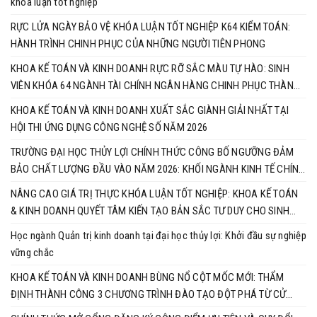
khóa luận tốt nghiệp
RỰC LỬA NGÀY BẢO VỆ KHÓA LUẬN TỐT NGHIỆP K64 KIỂM TOÁN:
HÀNH TRÌNH CHINH PHỤC CỦA NHỮNG NGƯỜI TIÊN PHONG
KHOA KẾ TOÁN VÀ KINH DOANH RỰC RỠ SẮC MÀU TỰ HÀO: SINH
VIÊN KHÓA 64 NGÀNH TÀI CHÍNH NGÂN HÀNG CHINH PHỤC THÀNH
CÔNG KHÓA LUẬN TỐT NGHIỆP
KHOA KẾ TOÁN VÀ KINH DOANH XUẤT SẮC GIÀNH GIẢI NHẤT TẠI
HỘI THI ỨNG DỤNG CÔNG NGHỆ SỐ NĂM 2026
TRƯỜNG ĐẠI HỌC THỦY LỢI CHÍNH THỨC CÔNG BỐ NGƯỠNG ĐẢM
BẢO CHẤT LƯỢNG ĐẦU VÀO NĂM 2026: KHỐI NGÀNH KINH TẾ CHÍNH
THỨC VÀO CUỘC ĐUA RỰC LỬA
NÂNG CAO GIÁ TRỊ THỰC KHÓA LUẬN TỐT NGHIỆP: KHOA KẾ TOÁN
& KINH DOANH QUYẾT TÂM KIẾN TẠO BẢN SẮC TƯ DUY CHO SINH
VIÊN
Học ngành Quản trị kinh doanh tại đại học thủy lợi: Khởi đầu sự nghiệp
vững chắc
KHOA KẾ TOÁN VÀ KINH DOANH BÙNG NỔ CỘT MỐC MỚI: THẨM
ĐỊNH THÀNH CÔNG 3 CHƯƠNG TRÌNH ĐÀO TẠO ĐỘT PHÁ TỪ CỬ
NHÂN ĐẾN TIẾN SĨ