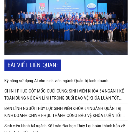
BÀI VIẾT LIÊN QUAN:
Kỹ năng sử dụng AI cho sinh viên ngành Quản trị kinh doanh
CHINH PHỤC CỘT MỐC CUỐI CÙNG: SINH VIÊN KHÓA 64 NGÀNH KẾ
TOÁN BÙNG NỔ BẢN LĨNH TRONG BUỔI BẢO VỆ KHÓA LUẬN TỐT
NGHIỆP
BẢN LĨNH NGƯỜI THỦY LỢI: SINH VIÊN KHÓA 64 NGÀNH QUẢN TRỊ
KINH DOANH CHINH PHỤC THÀNH CÔNG BẢO VỆ KHÓA LUẬN TỐT
NGHIỆP
Sinh viên khoá 64 ngành Kế toán Đại học Thủy Lợi hoàn thành bảo vệ