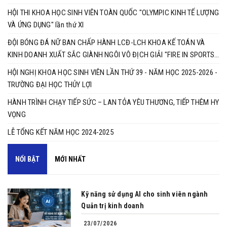
HỘI THI KHOA HỌC SINH VIÊN TOÀN QUỐC "OLYMPIC KINH TẾ LƯỢNG
VÀ ỨNG DỤNG" lần thứ XI
ĐỘI BÓNG ĐÁ NỮ BAN CHẤP HÀNH LCĐ-LCH KHOA KẾ TOÁN VÀ
KINH DOANH XUẤT SẮC GIÀNH NGÔI VÔ ĐỊCH GIẢI "FIRE IN SPORTS
2025"
HỘI NGHỊ KHOA HỌC SINH VIÊN LẦN THỨ 39 - NĂM HỌC 2025-2026 -
TRƯỜNG ĐẠI HỌC THỦY LỢI ​​​​​​​
HÀNH TRÌNH CHẠY TIẾP SỨC – LAN TỎA YÊU THƯƠNG, TIẾP THÊM HY
VỌNG
LỄ TỔNG KẾT NĂM HỌC 2024-2025
NỔI BẬT
MỚI NHẤT
Kỹ năng sử dụng AI cho sinh viên ngành
Quản trị kinh doanh
23/07/2026