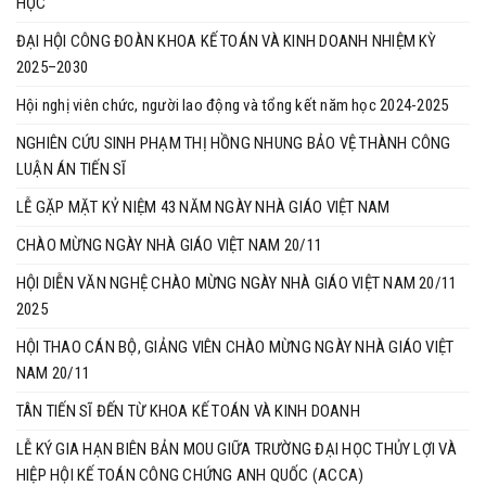
HỌC
ĐẠI HỘI CÔNG ĐOÀN KHOA KẾ TOÁN VÀ KINH DOANH NHIỆM KỲ
2025–2030
Hội nghị viên chức, người lao động và tổng kết năm học 2024-2025
NGHIÊN CỨU SINH PHẠM THỊ HỒNG NHUNG BẢO VỆ THÀNH CÔNG
LUẬN ÁN TIẾN SĨ
LỄ GẶP MẶT KỶ NIỆM 43 NĂM NGÀY NHÀ GIÁO VIỆT NAM
CHÀO MỪNG NGÀY NHÀ GIÁO VIỆT NAM 20/11
HỘI DIỄN VĂN NGHỆ CHÀO MỪNG NGÀY NHÀ GIÁO VIỆT NAM 20/11
2025
HỘI THAO CÁN BỘ, GIẢNG VIÊN CHÀO MỪNG NGÀY NHÀ GIÁO VIỆT
NAM 20/11
TÂN TIẾN SĨ ĐẾN TỪ KHOA KẾ TOÁN VÀ KINH DOANH
LỄ KÝ GIA HẠN BIÊN BẢN MOU GIỮA TRƯỜNG ĐẠI HỌC THỦY LỢI VÀ
HIỆP HỘI KẾ TOÁN CÔNG CHỨNG ANH QUỐC (ACCA)