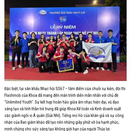
Đặc biệt, tại sân khấu Nhạc hội SS67 – tâm điểm của chuỗi sự kiện, đội thi
Flashmob của Khoa đã mang đến màn trình diễn mãn nhãn với chủ đề
"Unlimited Youth". Sự kết hợp hoàn hảo giữa âm nhạc hiện đại, vũ đạo
sáng tạo và tinh thần trẻ trung đã giúp Khoa Kế toán và Kinh doanh xuất
sắc giành ngôi vị Á quân (Giải Nhì). Tiếng reo hò của khán giả và sự công
nhận của Ban giám khảo đã tạo nên những giây phút vỡ òa hạnh phúc,
minh chứng cho sức sáng tạo không giới hạn của người Thủy lợi.