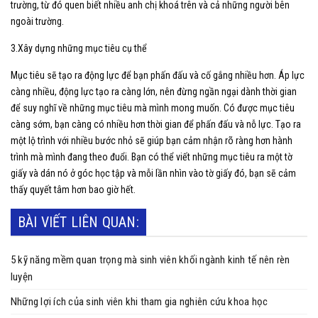
trường, từ đó quen biết nhiều anh chị khoá trên và cả những người bên
ngoài trường.
3.Xây dựng những mục tiêu cụ thể
Mục tiêu sẽ tạo ra động lực để bạn phấn đấu và cố gắng nhiều hơn. Áp lực
càng nhiều, động lực tạo ra càng lớn, nên đừng ngần ngại dành thời gian
để suy nghĩ về những mục tiêu mà mình mong muốn. Có được mục tiêu
càng sớm, bạn càng có nhiều hơn thời gian để phấn đấu và nỗ lực. Tạo ra
một lộ trình với nhiều bước nhỏ sẽ giúp bạn cảm nhận rõ ràng hơn hành
trình mà mình đang theo đuổi. Bạn có thể viết những mục tiêu ra một tờ
giấy và dán nó ở góc học tập và mỗi lần nhìn vào tờ giấy đó, bạn sẽ cảm
thấy quyết tâm hơn bao giờ hết.
BÀI VIẾT LIÊN QUAN:
5 kỹ năng mềm quan trọng mà sinh viên khối ngành kinh tế nên rèn
luyện
Những lợi ích của sinh viên khi tham gia nghiên cứu khoa học