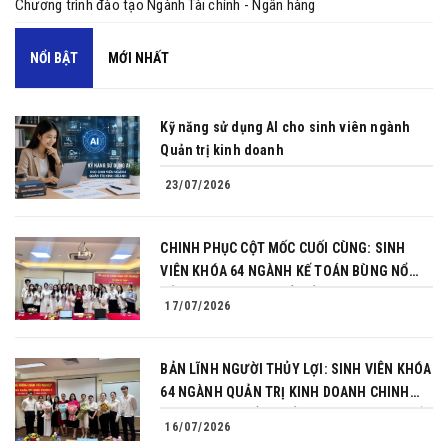
Chương trình đào tạo Ngành Tài chính - Ngân hàng
NỔI BẬT
MỚI NHẤT
Kỹ năng sử dụng AI cho sinh viên ngành
Quản trị kinh doanh
23/07/2026
CHINH PHỤC CỘT MỐC CUỐI CÙNG: SINH
VIÊN KHÓA 64 NGÀNH KẾ TOÁN BÙNG NỔ
BẢN LĨNH TRONG BUỔI BẢO VỆ KHÓA LUẬN
17/07/2026
TỐT NGHIỆP
BẢN LĨNH NGƯỜI THỦY LỢI: SINH VIÊN KHÓA
64 NGÀNH QUẢN TRỊ KINH DOANH CHINH
PHỤC THÀNH CÔNG BẢO VỆ KHÓA LUẬN TỐT
16/07/2026
NGHIỆP