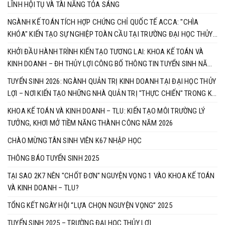
LĨNH HỘI TỤ VÀ TÀI NĂNG TỎA SÁNG
​NGÀNH KẾ TOÁN TÍCH HỢP CHỨNG CHỈ QUỐC TẾ ACCA: "CHÌA
KHÓA" KIẾN TẠO SỰ NGHIỆP TOÀN CẦU TẠI TRƯỜNG ĐẠI HỌC THỦY
LỢI
KHỞI ĐẦU HÀNH TRÌNH KIẾN TẠO TƯƠNG LAI: KHOA KẾ TOÁN VÀ
KINH DOANH – ĐH THỦY LỢI CÔNG BỐ THÔNG TIN TUYỂN SINH NĂM
2026
TUYỂN SINH 2026: NGÀNH QUẢN TRỊ KINH DOANH TẠI ĐẠI HỌC THỦY
LỢI – NƠI KIẾN TẠO NHỮNG NHÀ QUẢN TRỊ "THỰC CHIẾN" TRONG KỶ
NGUYÊN SỐ
​KHOA KẾ TOÁN VÀ KINH DOANH – TLU: KIẾN TẠO MÔI TRƯỜNG LÝ
TƯỞNG, KHƠI MỞ TIỀM NĂNG THÀNH CÔNG NĂM 2026
CHÀO MỪNG TÂN SINH VIÊN K67 NHẬP HỌC
THÔNG BÁO TUYỂN SINH 2025
TẠI SAO 2K7 NÊN "CHỐT ĐƠN" NGUYỆN VỌNG 1 VÀO KHOA KẾ TOÁN
VÀ KINH DOANH – TLU?
TỔNG KẾT NGÀY HỘI “LỰA CHỌN NGUYỆN VỌNG” 2025
TUYỂN SINH 2025 – TRƯỜNG ĐẠI HỌC THỦY LỢI