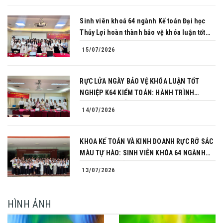
Sinh viên khoá 64 ngành Kế toán Đại học
Thủy Lợi hoàn thành bảo vệ khóa luận tốt
nghiệp
15/07/2026
RỰC LỬA NGÀY BẢO VỆ KHÓA LUẬN TỐT
NGHIỆP K64 KIỂM TOÁN: HÀNH TRÌNH
CHINH PHỤC CỦA NHỮNG NGƯỜI TIÊN
14/07/2026
PHONG
KHOA KẾ TOÁN VÀ KINH DOANH RỰC RỠ SẮC
MÀU TỰ HÀO: SINH VIÊN KHÓA 64 NGÀNH
TÀI CHÍNH NGÂN HÀNG CHINH PHỤC THÀNH
13/07/2026
CÔNG KHÓA LUẬN TỐT NGHIỆP
HÌNH ẢNH