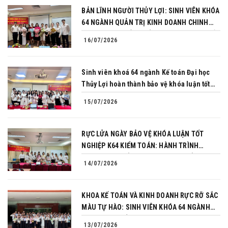
BẢN LĨNH NGƯỜI THỦY LỢI: SINH VIÊN KHÓA
64 NGÀNH QUẢN TRỊ KINH DOANH CHINH
PHỤC THÀNH CÔNG BẢO VỆ KHÓA LUẬN TỐT
16/07/2026
NGHIỆP
Sinh viên khoá 64 ngành Kế toán Đại học
Thủy Lợi hoàn thành bảo vệ khóa luận tốt
nghiệp
15/07/2026
RỰC LỬA NGÀY BẢO VỆ KHÓA LUẬN TỐT
NGHIỆP K64 KIỂM TOÁN: HÀNH TRÌNH
CHINH PHỤC CỦA NHỮNG NGƯỜI TIÊN
14/07/2026
PHONG
KHOA KẾ TOÁN VÀ KINH DOANH RỰC RỠ SẮC
MÀU TỰ HÀO: SINH VIÊN KHÓA 64 NGÀNH
TÀI CHÍNH NGÂN HÀNG CHINH PHỤC THÀNH
13/07/2026