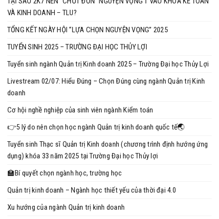
TẠI SAO 2K7 NÊN "CHỐT ĐƠN" NGUYỆN VỌNG 1 VÀO KHOA KẾ TOÁN
VÀ KINH DOANH – TLU?
TỔNG KẾT NGÀY HỘI “LỰA CHỌN NGUYỆN VỌNG” 2025
TUYỂN SINH 2025 – TRƯỜNG ĐẠI HỌC THỦY LỢI
Tuyển sinh ngành Quản trị Kinh doanh 2025 – Trường Đại học Thủy Lợi
Livestream 02/07: Hiểu Đúng – Chọn Đúng cùng ngành Quản trị Kinh
doanh
Cơ hội nghề nghiệp của sinh viên ngành Kiểm toán
👉5 lý do nên chọn học ngành Quản trị kinh doanh quốc tế🌏
Tuyển sinh Thạc sĩ Quản trị Kinh doanh (chương trình định hướng ứng
dụng) khóa 33 năm 2025 tại Trường Đại học Thủy lợi
🏫Bí quyết chọn ngành học, trường học
Quản trị kinh doanh – Ngành học thiết yếu của thời đại 4.0
Xu hướng của ngành Quản trị kinh doanh