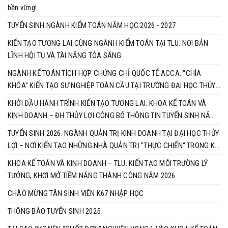
bền vững!
TUYỂN SINH NGÀNH KIỂM TOÁN NĂM HỌC 2026 - 2027
KIẾN TẠO TƯƠNG LAI CÙNG NGÀNH KIỂM TOÁN TẠI TLU: NƠI BẢN
LĨNH HỘI TỤ VÀ TÀI NĂNG TỎA SÁNG
​NGÀNH KẾ TOÁN TÍCH HỢP CHỨNG CHỈ QUỐC TẾ ACCA: "CHÌA
KHÓA" KIẾN TẠO SỰ NGHIỆP TOÀN CẦU TẠI TRƯỜNG ĐẠI HỌC THỦY
LỢI
KHỞI ĐẦU HÀNH TRÌNH KIẾN TẠO TƯƠNG LAI: KHOA KẾ TOÁN VÀ
KINH DOANH – ĐH THỦY LỢI CÔNG BỐ THÔNG TIN TUYỂN SINH NĂM
2026
TUYỂN SINH 2026: NGÀNH QUẢN TRỊ KINH DOANH TẠI ĐẠI HỌC THỦY
LỢI – NƠI KIẾN TẠO NHỮNG NHÀ QUẢN TRỊ "THỰC CHIẾN" TRONG KỶ
NGUYÊN SỐ
​KHOA KẾ TOÁN VÀ KINH DOANH – TLU: KIẾN TẠO MÔI TRƯỜNG LÝ
TƯỞNG, KHƠI MỞ TIỀM NĂNG THÀNH CÔNG NĂM 2026
CHÀO MỪNG TÂN SINH VIÊN K67 NHẬP HỌC
THÔNG BÁO TUYỂN SINH 2025