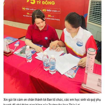
Xin gửi lời cảm ơn chân thành tới Ban tổ chức, các em học sinh và quý phụ
huynh đã ghé thăm gian hàng của Trường Đại học Thủy Lợi.