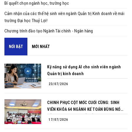
Bí quyết chọn ngành học, trường học
Cảm nhận của các thế hệ sinh viên ngành Quản trị Kinh doanh về mái
trường Đại học Thuỷ Lợi!
Chương trình đào tạo Ngành Tài chính - Ngân hàng
NỔI BẬT
MỚI NHẤT
Kỹ năng sử dụng AI cho sinh viên ngành
Quản trị kinh doanh
23/07/2026
CHINH PHỤC CỘT MỐC CUỐI CÙNG: SINH
VIÊN KHÓA 64 NGÀNH KẾ TOÁN BÙNG NỔ
BẢN LĨNH TRONG BUỔI BẢO VỆ KHÓA LUẬN
17/07/2026
TỐT NGHIỆP