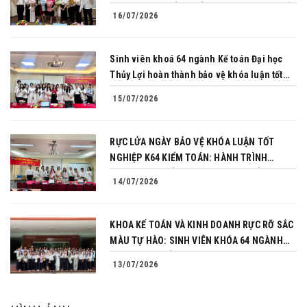
PHỤC THÀNH CÔNG BẢO VỆ KHÓA LUẬN TỐT
16/07/2026
NGHIỆP
Sinh viên khoá 64 ngành Kế toán Đại học
Thủy Lợi hoàn thành bảo vệ khóa luận tốt
nghiệp
15/07/2026
RỰC LỬA NGÀY BẢO VỆ KHÓA LUẬN TỐT
NGHIỆP K64 KIỂM TOÁN: HÀNH TRÌNH
CHINH PHỤC CỦA NHỮNG NGƯỜI TIÊN
14/07/2026
PHONG
KHOA KẾ TOÁN VÀ KINH DOANH RỰC RỠ SẮC
MÀU TỰ HÀO: SINH VIÊN KHÓA 64 NGÀNH
TÀI CHÍNH NGÂN HÀNG CHINH PHỤC THÀNH
13/07/2026
CÔNG KHÓA LUẬN TỐT NGHIỆP