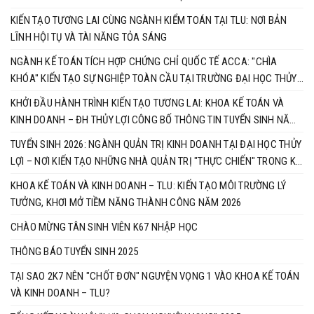
KIẾN TẠO TƯƠNG LAI CÙNG NGÀNH KIỂM TOÁN TẠI TLU: NƠI BẢN
LĨNH HỘI TỤ VÀ TÀI NĂNG TỎA SÁNG
​NGÀNH KẾ TOÁN TÍCH HỢP CHỨNG CHỈ QUỐC TẾ ACCA: "CHÌA
KHÓA" KIẾN TẠO SỰ NGHIỆP TOÀN CẦU TẠI TRƯỜNG ĐẠI HỌC THỦY
LỢI
KHỞI ĐẦU HÀNH TRÌNH KIẾN TẠO TƯƠNG LAI: KHOA KẾ TOÁN VÀ
KINH DOANH – ĐH THỦY LỢI CÔNG BỐ THÔNG TIN TUYỂN SINH NĂM
2026
TUYỂN SINH 2026: NGÀNH QUẢN TRỊ KINH DOANH TẠI ĐẠI HỌC THỦY
LỢI – NƠI KIẾN TẠO NHỮNG NHÀ QUẢN TRỊ "THỰC CHIẾN" TRONG KỶ
NGUYÊN SỐ
​KHOA KẾ TOÁN VÀ KINH DOANH – TLU: KIẾN TẠO MÔI TRƯỜNG LÝ
TƯỞNG, KHƠI MỞ TIỀM NĂNG THÀNH CÔNG NĂM 2026
CHÀO MỪNG TÂN SINH VIÊN K67 NHẬP HỌC
THÔNG BÁO TUYỂN SINH 2025
TẠI SAO 2K7 NÊN "CHỐT ĐƠN" NGUYỆN VỌNG 1 VÀO KHOA KẾ TOÁN
VÀ KINH DOANH – TLU?