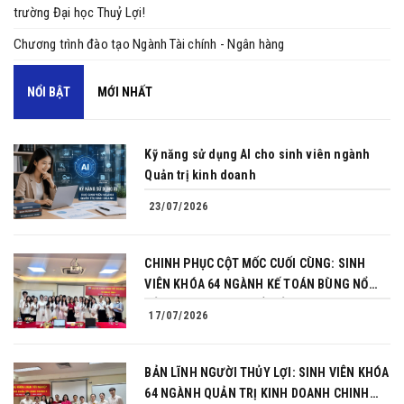
trường Đại học Thuỷ Lợi!
Chương trình đào tạo Ngành Tài chính - Ngân hàng
NỔI BẬT
MỚI NHẤT
Kỹ năng sử dụng AI cho sinh viên ngành
Quản trị kinh doanh
23/07/2026
CHINH PHỤC CỘT MỐC CUỐI CÙNG: SINH
VIÊN KHÓA 64 NGÀNH KẾ TOÁN BÙNG NỔ
BẢN LĨNH TRONG BUỔI BẢO VỆ KHÓA LUẬN
17/07/2026
TỐT NGHIỆP
BẢN LĨNH NGƯỜI THỦY LỢI: SINH VIÊN KHÓA
64 NGÀNH QUẢN TRỊ KINH DOANH CHINH