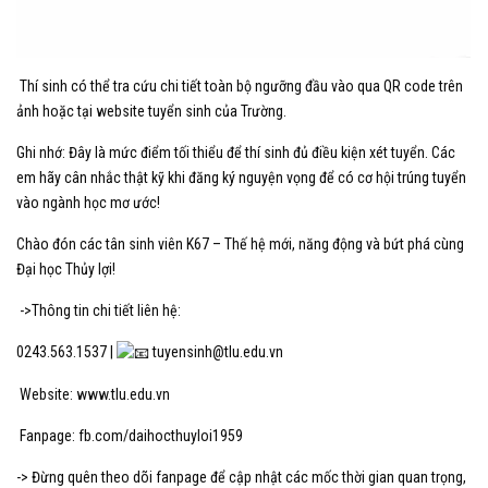
Thí sinh có thể tra cứu chi tiết toàn bộ ngưỡng đầu vào qua QR code trên
ảnh hoặc tại website tuyển sinh của Trường.
Ghi nhớ: Đây là mức điểm tối thiểu để thí sinh đủ điều kiện xét tuyển. Các
em hãy cân nhắc thật kỹ khi đăng ký nguyện vọng để có cơ hội trúng tuyển
vào ngành học mơ ước!
Chào đón các tân sinh viên K67 – Thế hệ mới, năng động và bứt phá cùng
Đại học Thủy lợi!
->Thông tin chi tiết liên hệ:
0243.563.1537 |
tuyensinh@tlu.edu.vn
Website:
www.tlu.edu.vn
Fanpage:
fb.com/daihocthuyloi1959
-> Đừng quên theo dõi fanpage để cập nhật các mốc thời gian quan trọng,