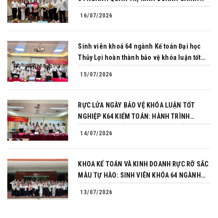
PHỤC THÀNH CÔNG BẢO VỆ KHÓA LUẬN TỐT
16/07/2026
NGHIỆP
Sinh viên khoá 64 ngành Kế toán Đại học
Thủy Lợi hoàn thành bảo vệ khóa luận tốt
nghiệp
15/07/2026
RỰC LỬA NGÀY BẢO VỆ KHÓA LUẬN TỐT
NGHIỆP K64 KIỂM TOÁN: HÀNH TRÌNH
CHINH PHỤC CỦA NHỮNG NGƯỜI TIÊN
14/07/2026
PHONG
KHOA KẾ TOÁN VÀ KINH DOANH RỰC RỠ SẮC
MÀU TỰ HÀO: SINH VIÊN KHÓA 64 NGÀNH
TÀI CHÍNH NGÂN HÀNG CHINH PHỤC THÀNH
13/07/2026
CÔNG KHÓA LUẬN TỐT NGHIỆP