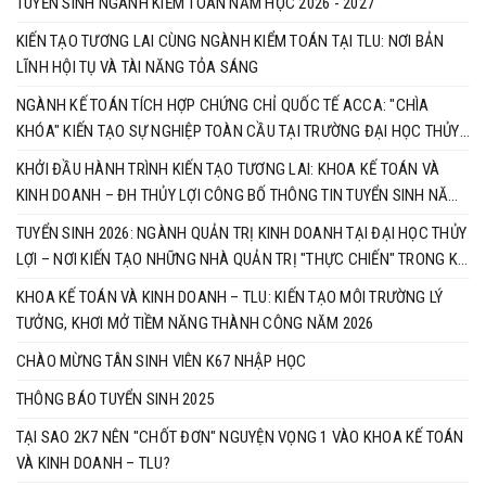
TUYỂN SINH NGÀNH KIỂM TOÁN NĂM HỌC 2026 - 2027
KIẾN TẠO TƯƠNG LAI CÙNG NGÀNH KIỂM TOÁN TẠI TLU: NƠI BẢN
LĨNH HỘI TỤ VÀ TÀI NĂNG TỎA SÁNG
​NGÀNH KẾ TOÁN TÍCH HỢP CHỨNG CHỈ QUỐC TẾ ACCA: "CHÌA
KHÓA" KIẾN TẠO SỰ NGHIỆP TOÀN CẦU TẠI TRƯỜNG ĐẠI HỌC THỦY
LỢI
KHỞI ĐẦU HÀNH TRÌNH KIẾN TẠO TƯƠNG LAI: KHOA KẾ TOÁN VÀ
KINH DOANH – ĐH THỦY LỢI CÔNG BỐ THÔNG TIN TUYỂN SINH NĂM
2026
TUYỂN SINH 2026: NGÀNH QUẢN TRỊ KINH DOANH TẠI ĐẠI HỌC THỦY
LỢI – NƠI KIẾN TẠO NHỮNG NHÀ QUẢN TRỊ "THỰC CHIẾN" TRONG KỶ
NGUYÊN SỐ
​KHOA KẾ TOÁN VÀ KINH DOANH – TLU: KIẾN TẠO MÔI TRƯỜNG LÝ
TƯỞNG, KHƠI MỞ TIỀM NĂNG THÀNH CÔNG NĂM 2026
CHÀO MỪNG TÂN SINH VIÊN K67 NHẬP HỌC
THÔNG BÁO TUYỂN SINH 2025
TẠI SAO 2K7 NÊN "CHỐT ĐƠN" NGUYỆN VỌNG 1 VÀO KHOA KẾ TOÁN
VÀ KINH DOANH – TLU?