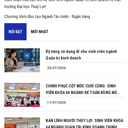
trường Đại học Thuỷ Lợi!
Chương trình đào tạo Ngành Tài chính - Ngân hàng
NỔI BẬT
MỚI NHẤT
Kỹ năng sử dụng AI cho sinh viên ngành
Quản trị kinh doanh
23/07/2026
CHINH PHỤC CỘT MỐC CUỐI CÙNG: SINH
VIÊN KHÓA 64 NGÀNH KẾ TOÁN BÙNG NỔ
BẢN LĨNH TRONG BUỔI BẢO VỆ KHÓA LUẬN
17/07/2026
TỐT NGHIỆP
BẢN LĨNH NGƯỜI THỦY LỢI: SINH VIÊN KHÓA
64 NGÀNH QUẢN TRỊ KINH DOANH CHINH