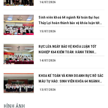
16/07/2026
NGHIỆP
Sinh viên khoá 64 ngành Kế toán Đại học
Thủy Lợi hoàn thành bảo vệ khóa luận tốt
nghiệp
15/07/2026
RỰC LỬA NGÀY BẢO VỆ KHÓA LUẬN TỐT
NGHIỆP K64 KIỂM TOÁN: HÀNH TRÌNH
CHINH PHỤC CỦA NHỮNG NGƯỜI TIÊN
14/07/2026
PHONG
KHOA KẾ TOÁN VÀ KINH DOANH RỰC RỠ SẮC
MÀU TỰ HÀO: SINH VIÊN KHÓA 64 NGÀNH
TÀI CHÍNH NGÂN HÀNG CHINH PHỤC THÀNH
13/07/2026
CÔNG KHÓA LUẬN TỐT NGHIỆP
HÌNH ẢNH