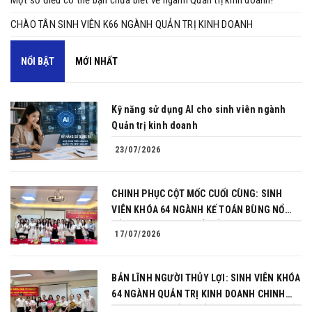
Một số điều có thể bạn chưa biết về ngành Quản trị kinh doanh!
CHÀO TÂN SINH VIÊN K66 NGÀNH QUẢN TRỊ KINH DOANH
NỔI BẬT
MỚI NHẤT
Kỹ năng sử dụng AI cho sinh viên ngành
Quản trị kinh doanh
23/07/2026
CHINH PHỤC CỘT MỐC CUỐI CÙNG: SINH
VIÊN KHÓA 64 NGÀNH KẾ TOÁN BÙNG NỔ
BẢN LĨNH TRONG BUỔI BẢO VỆ KHÓA LUẬN
17/07/2026
TỐT NGHIỆP
BẢN LĨNH NGƯỜI THỦY LỢI: SINH VIÊN KHÓA
64 NGÀNH QUẢN TRỊ KINH DOANH CHINH
PHỤC THÀNH CÔNG BẢO VỆ KHÓA LUẬN TỐT