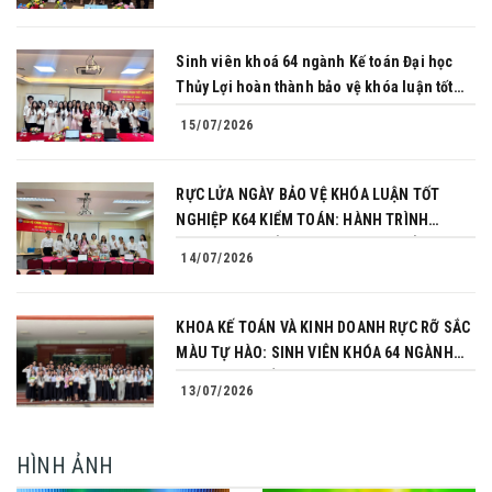
NGHIỆP
Sinh viên khoá 64 ngành Kế toán Đại học
Thủy Lợi hoàn thành bảo vệ khóa luận tốt
nghiệp
15/07/2026
RỰC LỬA NGÀY BẢO VỆ KHÓA LUẬN TỐT
NGHIỆP K64 KIỂM TOÁN: HÀNH TRÌNH
CHINH PHỤC CỦA NHỮNG NGƯỜI TIÊN
14/07/2026
PHONG
KHOA KẾ TOÁN VÀ KINH DOANH RỰC RỠ SẮC
MÀU TỰ HÀO: SINH VIÊN KHÓA 64 NGÀNH
TÀI CHÍNH NGÂN HÀNG CHINH PHỤC THÀNH
13/07/2026
CÔNG KHÓA LUẬN TỐT NGHIỆP
HÌNH ẢNH