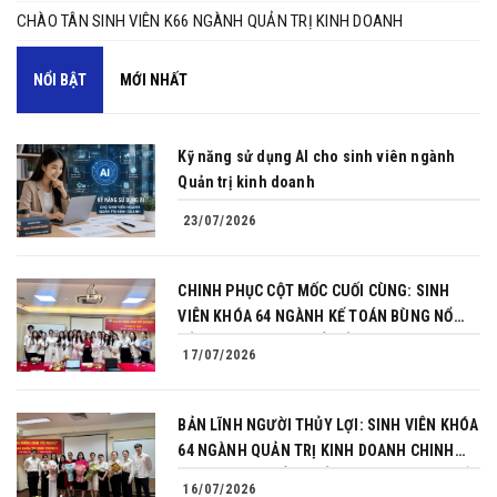
CHÀO TÂN SINH VIÊN K66 NGÀNH QUẢN TRỊ KINH DOANH
NỔI BẬT
MỚI NHẤT
Kỹ năng sử dụng AI cho sinh viên ngành
Quản trị kinh doanh
23/07/2026
CHINH PHỤC CỘT MỐC CUỐI CÙNG: SINH
VIÊN KHÓA 64 NGÀNH KẾ TOÁN BÙNG NỔ
BẢN LĨNH TRONG BUỔI BẢO VỆ KHÓA LUẬN
17/07/2026
TỐT NGHIỆP
BẢN LĨNH NGƯỜI THỦY LỢI: SINH VIÊN KHÓA
64 NGÀNH QUẢN TRỊ KINH DOANH CHINH
PHỤC THÀNH CÔNG BẢO VỆ KHÓA LUẬN TỐT
16/07/2026