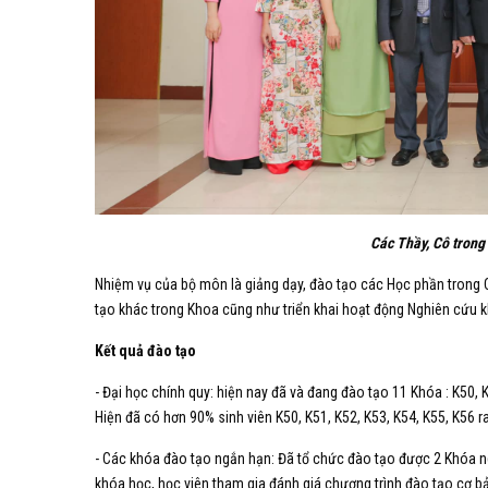
Các Thầy, Cô trong
Nhiệm vụ của bộ môn là giảng dạy, đào tạo các Học phần trong 
tạo khác trong Khoa cũng như triển khai hoạt động Nghiên cứu kh
Kết quả đào tạo
- Đại học chính quy: hiện nay đã và đang đào tạo 11 Khóa : K50, K
Hiện đã có hơn 90% sinh viên K50, K51, K52, K53, K54, K55, K56 ra
- Các khóa đào tạo ngắn hạn: Đã tổ chức đào tạo được 2 Khóa ngắ
khóa học, học viên tham gia đánh giá chương trình đào tạo cơ b