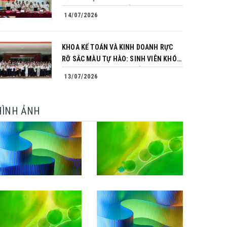
TRÌNH CHINH PHỤC CỦA NHỮNG
14/07/2026
NGƯỜI TIÊN PHONG
KHOA KẾ TOÁN VÀ KINH DOANH RỰC
RỠ SẮC MÀU TỰ HÀO: SINH VIÊN KHÓA
64 NGÀNH TÀI CHÍNH NGÂN HÀNG
13/07/2026
CHINH PHỤC THÀNH CÔNG KHÓA LUẬN
TỐT NGHIỆP
HÌNH ẢNH