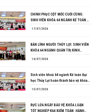
CHINH PHỤC CỘT MỐC CUỐI CÙNG:
SINH VIÊN KHÓA 64 NGÀNH KẾ TOÁN
BÙNG NỔ BẢN LĨNH TRONG BUỔI BẢO
17/07/2026
VỆ KHÓA LUẬN TỐT NGHIỆP
BẢN LĨNH NGƯỜI THỦY LỢI: SINH VIÊN
KHÓA 64 NGÀNH QUẢN TRỊ KINH
DOANH CHINH PHỤC THÀNH CÔNG BẢO
16/07/2026
VỆ KHÓA LUẬN TỐT NGHIỆP
Sinh viên khoá 64 ngành Kế toán Đại
học Thủy Lợi hoàn thành bảo vệ khóa
luận tốt nghiệp
15/07/2026
RỰC LỬA NGÀY BẢO VỆ KHÓA LUẬN
TỐT NGHIỆP K64 KIỂM TOÁN: HÀNH