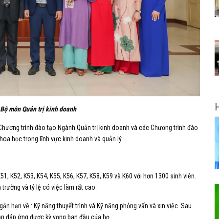
 Bộ môn Quản trị kinh doanh
Chương trình đào tạo Ngành Quản trị kinh doanh và các Chương trình đào
oa học trong lĩnh vực kinh doanh và quản lý.
51, K52, K53, K54, K55, K56, K57, K58, K59 và K60 với hơn 1300 sinh viên.
 trường và tỷ lệ có việc làm rất cao.
n hạn về : Kỹ năng thuyết trình và Kỹ năng phỏng vấn và xin việc. Sau
ản đáp ứng được kỳ vọng ban đầu của họ.