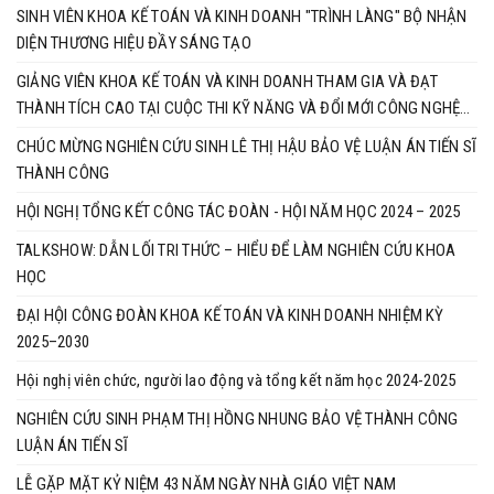
SINH VIÊN KHOA KẾ TOÁN VÀ KINH DOANH "TRÌNH LÀNG" BỘ NHẬN
DIỆN THƯƠNG HIỆU ĐẦY SÁNG TẠO
GIẢNG VIÊN KHOA KẾ TOÁN VÀ KINH DOANH THAM GIA VÀ ĐẠT
THÀNH TÍCH CAO TẠI CUỘC THI KỸ NĂNG VÀ ĐỔI MỚI CÔNG NGHỆ
BRICS 2025
CHÚC MỪNG NGHIÊN CỨU SINH LÊ THỊ HẬU BẢO VỆ LUẬN ÁN TIẾN SĨ
THÀNH CÔNG
HỘI NGHỊ TỔNG KẾT CÔNG TÁC ĐOÀN - HỘI NĂM HỌC 2024 – 2025
TALKSHOW: DẪN LỐI TRI THỨC – HIỂU ĐỂ LÀM NGHIÊN CỨU KHOA
HỌC
ĐẠI HỘI CÔNG ĐOÀN KHOA KẾ TOÁN VÀ KINH DOANH NHIỆM KỲ
2025–2030
Hội nghị viên chức, người lao động và tổng kết năm học 2024-2025
NGHIÊN CỨU SINH PHẠM THỊ HỒNG NHUNG BẢO VỆ THÀNH CÔNG
LUẬN ÁN TIẾN SĨ
LỄ GẶP MẶT KỶ NIỆM 43 NĂM NGÀY NHÀ GIÁO VIỆT NAM