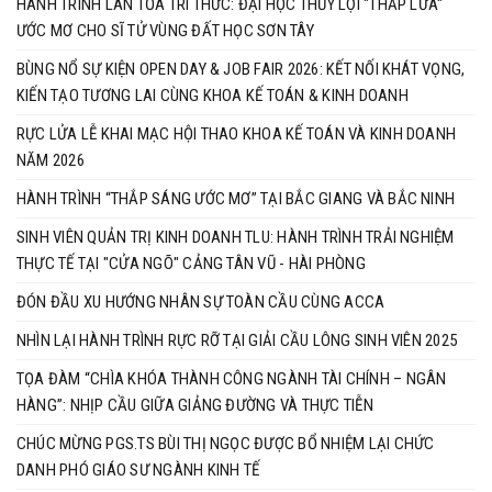
HÀNH TRÌNH LAN TỎA TRI THỨC: ĐẠI HỌC THỦY LỢI "THẮP LỬA"
ƯỚC MƠ CHO SĨ TỬ VÙNG ĐẤT HỌC SƠN TÂY
BÙNG NỔ SỰ KIỆN OPEN DAY & JOB FAIR 2026: KẾT NỐI KHÁT VỌNG,
KIẾN TẠO TƯƠNG LAI CÙNG KHOA KẾ TOÁN & KINH DOANH
RỰC LỬA LỄ KHAI MẠC HỘI THAO KHOA KẾ TOÁN VÀ KINH DOANH
NĂM 2026
HÀNH TRÌNH “THẮP SÁNG ƯỚC MƠ” TẠI BẮC GIANG VÀ BẮC NINH
SINH VIÊN QUẢN TRỊ KINH DOANH TLU: HÀNH TRÌNH TRẢI NGHIỆM
THỰC TẾ TẠI "CỬA NGÕ" CẢNG TÂN VŨ - HÀI PHÒNG
ĐÓN ĐẦU XU HƯỚNG NHÂN SỰ TOÀN CẦU CÙNG ACCA
NHÌN LẠI HÀNH TRÌNH RỰC RỠ TẠI GIẢI CẦU LÔNG SINH VIÊN 2025
TỌA ĐÀM “CHÌA KHÓA THÀNH CÔNG NGÀNH TÀI CHÍNH – NGÂN
HÀNG”: NHỊP CẦU GIỮA GIẢNG ĐƯỜNG VÀ THỰC TIỄN
CHÚC MỪNG PGS.TS BÙI THỊ NGỌC ĐƯỢC BỔ NHIỆM LẠI CHỨC
DANH PHÓ GIÁO SƯ NGÀNH KINH TẾ