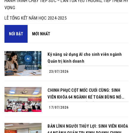
HÀNH TRÌNH CHẠY TIẾP SỨC – LAN TỎA YÊU THƯƠNG, TIẾP THÊM HY
VỌNG
LỄ TỔNG KẾT NĂM HỌC 2024-2025
NỔI BẬT
MỚI NHẤT
Kỹ năng sử dụng AI cho sinh viên ngành
Quản trị kinh doanh
23/07/2026
CHINH PHỤC CỘT MỐC CUỐI CÙNG: SINH
VIÊN KHÓA 64 NGÀNH KẾ TOÁN BÙNG NỔ
BẢN LĨNH TRONG BUỔI BẢO VỆ KHÓA LUẬN
17/07/2026
TỐT NGHIỆP
BẢN LĨNH NGƯỜI THỦY LỢI: SINH VIÊN KHÓA