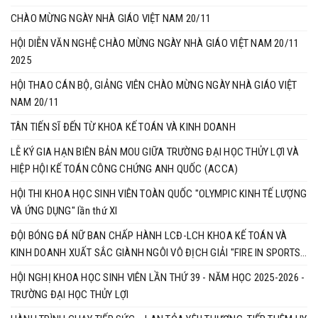
CHÀO MỪNG NGÀY NHÀ GIÁO VIỆT NAM 20/11
HỘI DIỄN VĂN NGHỆ CHÀO MỪNG NGÀY NHÀ GIÁO VIỆT NAM 20/11
2025
HỘI THAO CÁN BỘ, GIẢNG VIÊN CHÀO MỪNG NGÀY NHÀ GIÁO VIỆT
NAM 20/11
TÂN TIẾN SĨ ĐẾN TỪ KHOA KẾ TOÁN VÀ KINH DOANH
LỄ KÝ GIA HẠN BIÊN BẢN MOU GIỮA TRƯỜNG ĐẠI HỌC THỦY LỢI VÀ
HIỆP HỘI KẾ TOÁN CÔNG CHỨNG ANH QUỐC (ACCA)
HỘI THI KHOA HỌC SINH VIÊN TOÀN QUỐC "OLYMPIC KINH TẾ LƯỢNG
VÀ ỨNG DỤNG" lần thứ XI
ĐỘI BÓNG ĐÁ NỮ BAN CHẤP HÀNH LCĐ-LCH KHOA KẾ TOÁN VÀ
KINH DOANH XUẤT SẮC GIÀNH NGÔI VÔ ĐỊCH GIẢI "FIRE IN SPORTS
2025"
HỘI NGHỊ KHOA HỌC SINH VIÊN LẦN THỨ 39 - NĂM HỌC 2025-2026 -
TRƯỜNG ĐẠI HỌC THỦY LỢI ​​​​​​​