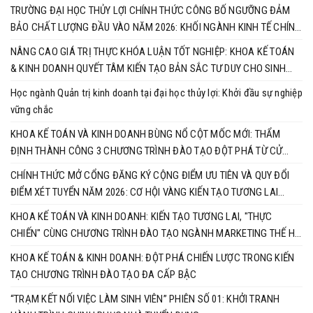
TRƯỜNG ĐẠI HỌC THỦY LỢI CHÍNH THỨC CÔNG BỐ NGƯỠNG ĐẢM
BẢO CHẤT LƯỢNG ĐẦU VÀO NĂM 2026: KHỐI NGÀNH KINH TẾ CHÍNH
THỨC VÀO CUỘC ĐUA RỰC LỬA
NÂNG CAO GIÁ TRỊ THỰC KHÓA LUẬN TỐT NGHIỆP: KHOA KẾ TOÁN
& KINH DOANH QUYẾT TÂM KIẾN TẠO BẢN SẮC TƯ DUY CHO SINH
VIÊN
Học ngành Quản trị kinh doanh tại đại học thủy lợi: Khởi đầu sự nghiệp
vững chắc
KHOA KẾ TOÁN VÀ KINH DOANH BÙNG NỔ CỘT MỐC MỚI: THẨM
ĐỊNH THÀNH CÔNG 3 CHƯƠNG TRÌNH ĐÀO TẠO ĐỘT PHÁ TỪ CỬ
NHÂN ĐẾN TIẾN SĨ
CHÍNH THỨC MỞ CỔNG ĐĂNG KÝ CỘNG ĐIỂM ƯU TIÊN VÀ QUY ĐỔI
ĐIỂM XÉT TUYỂN NĂM 2026: CƠ HỘI VÀNG KIẾN TẠO TƯƠNG LAI
CÙNG KHOA KẾ TOÁN & KINH DOANH
KHOA KẾ TOÁN VÀ KINH DOANH: KIẾN TẠO TƯƠNG LAI, "THỰC
CHIẾN" CÙNG CHƯƠNG TRÌNH ĐÀO TẠO NGÀNH MARKETING THẾ HỆ
MỚI
KHOA KẾ TOÁN & KINH DOANH: ĐỘT PHÁ CHIẾN LƯỢC TRONG KIẾN
TẠO CHƯƠNG TRÌNH ĐÀO TẠO ĐA CẤP BẬC
“TRẠM KẾT NỐI VIỆC LÀM SINH VIÊN” PHIÊN SỐ 01: KHỞI TRANH