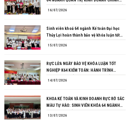
64 NGÀNH QUẢN TRỊ KINH DOANH CHINH
PHỤC THÀNH CÔNG BẢO VỆ KHÓA LUẬN TỐT
16/07/2026
NGHIỆP
Sinh viên khoá 64 ngành Kế toán Đại học
Thủy Lợi hoàn thành bảo vệ khóa luận tốt
nghiệp
15/07/2026
RỰC LỬA NGÀY BẢO VỆ KHÓA LUẬN TỐT
NGHIỆP K64 KIỂM TOÁN: HÀNH TRÌNH
CHINH PHỤC CỦA NHỮNG NGƯỜI TIÊN
14/07/2026
PHONG
KHOA KẾ TOÁN VÀ KINH DOANH RỰC RỠ SẮC
MÀU TỰ HÀO: SINH VIÊN KHÓA 64 NGÀNH
TÀI CHÍNH NGÂN HÀNG CHINH PHỤC THÀNH
13/07/2026
CÔNG KHÓA LUẬN TỐT NGHIỆP