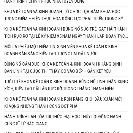
HÀNH TRÌNH CHINH PHỤC NHÀ TUYỂN DỤNG
KHOA KẾ TOÁN VÀ KINH DOANH: TỔ CHỨC TỌA ĐÀM KHOA HỌC
TRỌNG ĐIỂM – HIỆN THỰC HÓA ĐỘNG LỰC PHÁT TRIỂN TRONG KỶ
NGUYÊN MỚI
KHOA KẾ TOÁN VÀ KINH DOANH BÙNG NỔ SỨC TRẺ, GẶT HÁI THÀNH
TÍCH RỰC RỠ TẠI LỄ KỶ NIỆM 95 NĂM NGÀY THÀNH LẬP ĐOÀN TNCS
HỒ CHÍ MINH
MỖI LÁ PHIẾU MỘT NIỀM TIN: SINH VIÊN KHOA KẾ TOÁN & KINH
DOANH SẴN SÀNG KIẾN TẠO TƯƠNG LAI ĐẤT NƯỚC
BÙNG NỔ CẢM XÚC: KHOA KẾ TOÁN & KINH DOANH KHẲNG ĐỊNH
BẢN LĨNH TẠI CUỘC THI “THẦY CÔ VÀO BẾP – GẮN KẾT YÊU
THƯƠNG”
TUỔI TRẺ KHOA KẾ TOÁN & KINH DOANH: BÙNG NỔ TINH THẦN XUNG
KÍCH, KIẾN TẠO DẤU ẤN RỰC RỠ TRONG THÁNG THANH NIÊN
KHOA KẾ TOÁN VÀ KINH DOANH: RỘN RÀNG KHỞI ĐẦU XUÂN MỚI –
KÌ VỌNG NHỮNG THÀNH CÔNG ĐỘT PHÁ
HÀNH TRÌNH LAN TỎA TRI THỨC: ĐẠI HỌC THỦY LỢI ĐỒNG HÀNH
CÙNG SĨ TỬ BẮC GIANG