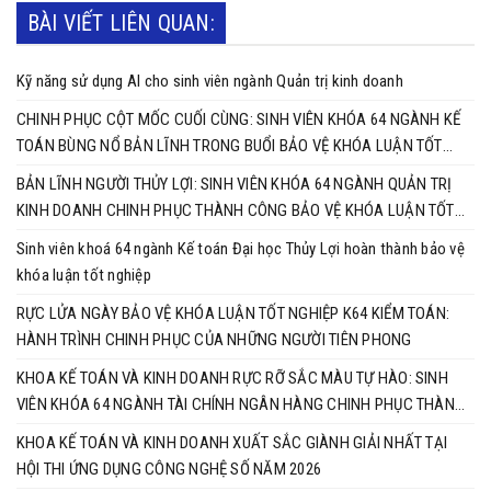
BÀI VIẾT LIÊN QUAN:
Kỹ năng sử dụng AI cho sinh viên ngành Quản trị kinh doanh
CHINH PHỤC CỘT MỐC CUỐI CÙNG: SINH VIÊN KHÓA 64 NGÀNH KẾ
TOÁN BÙNG NỔ BẢN LĨNH TRONG BUỔI BẢO VỆ KHÓA LUẬN TỐT
NGHIỆP
BẢN LĨNH NGƯỜI THỦY LỢI: SINH VIÊN KHÓA 64 NGÀNH QUẢN TRỊ
KINH DOANH CHINH PHỤC THÀNH CÔNG BẢO VỆ KHÓA LUẬN TỐT
NGHIỆP
Sinh viên khoá 64 ngành Kế toán Đại học Thủy Lợi hoàn thành bảo vệ
khóa luận tốt nghiệp
RỰC LỬA NGÀY BẢO VỆ KHÓA LUẬN TỐT NGHIỆP K64 KIỂM TOÁN:
HÀNH TRÌNH CHINH PHỤC CỦA NHỮNG NGƯỜI TIÊN PHONG
KHOA KẾ TOÁN VÀ KINH DOANH RỰC RỠ SẮC MÀU TỰ HÀO: SINH
VIÊN KHÓA 64 NGÀNH TÀI CHÍNH NGÂN HÀNG CHINH PHỤC THÀNH
CÔNG KHÓA LUẬN TỐT NGHIỆP
KHOA KẾ TOÁN VÀ KINH DOANH XUẤT SẮC GIÀNH GIẢI NHẤT TẠI
HỘI THI ỨNG DỤNG CÔNG NGHỆ SỐ NĂM 2026