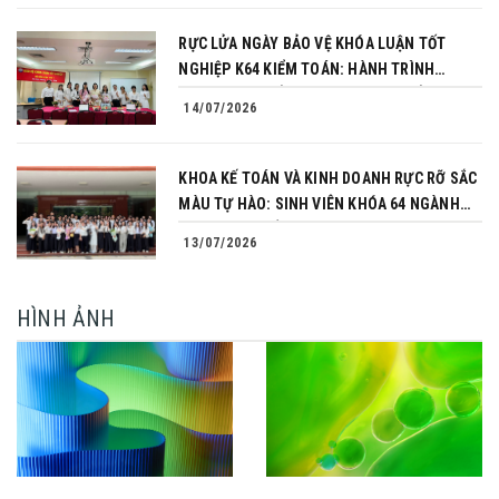
RỰC LỬA NGÀY BẢO VỆ KHÓA LUẬN TỐT
NGHIỆP K64 KIỂM TOÁN: HÀNH TRÌNH
CHINH PHỤC CỦA NHỮNG NGƯỜI TIÊN
14/07/2026
PHONG
KHOA KẾ TOÁN VÀ KINH DOANH RỰC RỠ SẮC
MÀU TỰ HÀO: SINH VIÊN KHÓA 64 NGÀNH
TÀI CHÍNH NGÂN HÀNG CHINH PHỤC THÀNH
13/07/2026
CÔNG KHÓA LUẬN TỐT NGHIỆP
HÌNH ẢNH