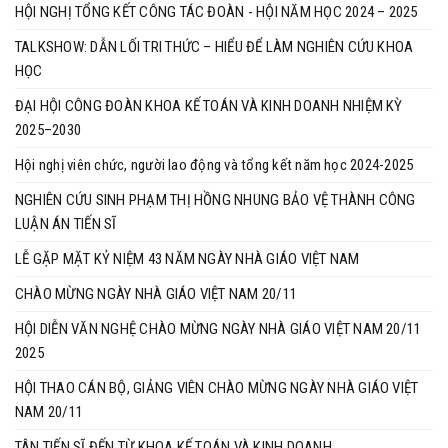
HỘI NGHỊ TỔNG KẾT CÔNG TÁC ĐOÀN - HỘI NĂM HỌC 2024 – 2025
TALKSHOW: DẪN LỐI TRI THỨC – HIỂU ĐỂ LÀM NGHIÊN CỨU KHOA
HỌC
ĐẠI HỘI CÔNG ĐOÀN KHOA KẾ TOÁN VÀ KINH DOANH NHIỆM KỲ
2025–2030
Hội nghị viên chức, người lao động và tổng kết năm học 2024-2025
NGHIÊN CỨU SINH PHẠM THỊ HỒNG NHUNG BẢO VỆ THÀNH CÔNG
LUẬN ÁN TIẾN SĨ
LỄ GẶP MẶT KỶ NIỆM 43 NĂM NGÀY NHÀ GIÁO VIỆT NAM
CHÀO MỪNG NGÀY NHÀ GIÁO VIỆT NAM 20/11
HỘI DIỄN VĂN NGHỆ CHÀO MỪNG NGÀY NHÀ GIÁO VIỆT NAM 20/11
2025
HỘI THAO CÁN BỘ, GIẢNG VIÊN CHÀO MỪNG NGÀY NHÀ GIÁO VIỆT
NAM 20/11
TÂN TIẾN SĨ ĐẾN TỪ KHOA KẾ TOÁN VÀ KINH DOANH