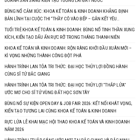
DOANH SẴN SÀNG KIẾN TẠO TƯƠNG LAI ĐẤT NƯỚC
BÙNG NỔ CẢM XÚC: KHOA KẾ TOÁN & KINH DOANH KHẲNG ĐỊNH
BẢN LĨNH TẠI CUỘC THI “THẦY CÔ VÀO BẾP – GẮN KẾT YÊU
THƯƠNG”
TUỔI TRẺ KHOA KẾ TOÁN & KINH DOANH: BÙNG NỔ TINH THẦN XUNG
KÍCH, KIẾN TẠO DẤU ẤN RỰC RỠ TRONG THÁNG THANH NIÊN
KHOA KẾ TOÁN VÀ KINH DOANH: RỘN RÀNG KHỞI ĐẦU XUÂN MỚI –
KÌ VỌNG NHỮNG THÀNH CÔNG ĐỘT PHÁ
HÀNH TRÌNH LAN TỎA TRI THỨC: ĐẠI HỌC THỦY LỢI ĐỒNG HÀNH
CÙNG SĨ TỬ BẮC GIANG
HÀNH TRÌNH LAN TỎA TRI THỨC: ĐẠI HỌC THỦY LỢI "THẮP LỬA"
ƯỚC MƠ CHO SĨ TỬ VÙNG ĐẤT HỌC SƠN TÂY
BÙNG NỔ SỰ KIỆN OPEN DAY & JOB FAIR 2026: KẾT NỐI KHÁT VỌNG,
KIẾN TẠO TƯƠNG LAI CÙNG KHOA KẾ TOÁN & KINH DOANH
RỰC LỬA LỄ KHAI MẠC HỘI THAO KHOA KẾ TOÁN VÀ KINH DOANH
NĂM 2026