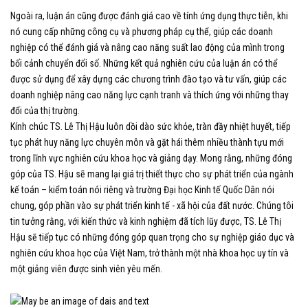
Ngoài ra, luận án cũng được đánh giá cao về tính ứng dụng thực tiễn, khi
nó cung cấp những công cụ và phương pháp cụ thể, giúp các doanh
nghiệp có thể đánh giá và nâng cao năng suất lao động của mình trong
bối cảnh chuyển đổi số. Những kết quả nghiên cứu của luận án có thể
được sử dụng để xây dựng các chương trình đào tạo và tư vấn, giúp các
doanh nghiệp nâng cao năng lực cạnh tranh và thích ứng với những thay
đổi của thị trường.
Kính chúc TS. Lê Thị Hậu luôn dồi dào sức khỏe, tràn đầy nhiệt huyết, tiếp
tục phát huy năng lực chuyên môn và gặt hái thêm nhiều thành tựu mới
trong lĩnh vực nghiên cứu khoa học và giảng dạy. Mong rằng, những đóng
góp của TS. Hậu sẽ mang lại giá trị thiết thực cho sự phát triển của ngành
kế toán – kiểm toán nói riêng và trường Đại học Kinh tế Quốc Dân nói
chung, góp phần vào sự phát triển kinh tế - xã hội của đất nước. Chúng tôi
tin tưởng rằng, với kiến thức và kinh nghiệm đã tích lũy được, TS. Lê Thị
Hậu sẽ tiếp tục có những đóng góp quan trọng cho sự nghiệp giáo dục và
nghiên cứu khoa học của Việt Nam, trở thành một nhà khoa học uy tín và
một giảng viên được sinh viên yêu mến.