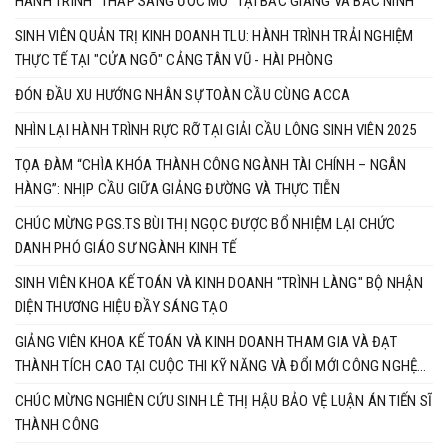
HÀNH TRÌNH “THẮP SÁNG ƯỚC MƠ” TẠI BẮC GIANG VÀ BẮC NINH
SINH VIÊN QUẢN TRỊ KINH DOANH TLU: HÀNH TRÌNH TRẢI NGHIỆM
THỰC TẾ TẠI "CỬA NGÕ" CẢNG TÂN VŨ - HÀI PHÒNG
ĐÓN ĐẦU XU HƯỚNG NHÂN SỰ TOÀN CẦU CÙNG ACCA
NHÌN LẠI HÀNH TRÌNH RỰC RỠ TẠI GIẢI CẦU LÔNG SINH VIÊN 2025
TỌA ĐÀM “CHÌA KHÓA THÀNH CÔNG NGÀNH TÀI CHÍNH – NGÂN
HÀNG”: NHỊP CẦU GIỮA GIẢNG ĐƯỜNG VÀ THỰC TIỄN
CHÚC MỪNG PGS.TS BÙI THỊ NGỌC ĐƯỢC BỔ NHIỆM LẠI CHỨC
DANH PHÓ GIÁO SƯ NGÀNH KINH TẾ
SINH VIÊN KHOA KẾ TOÁN VÀ KINH DOANH "TRÌNH LÀNG" BỘ NHẬN
DIỆN THƯƠNG HIỆU ĐẦY SÁNG TẠO
GIẢNG VIÊN KHOA KẾ TOÁN VÀ KINH DOANH THAM GIA VÀ ĐẠT
THÀNH TÍCH CAO TẠI CUỘC THI KỸ NĂNG VÀ ĐỔI MỚI CÔNG NGHỆ
BRICS 2025
CHÚC MỪNG NGHIÊN CỨU SINH LÊ THỊ HẬU BẢO VỆ LUẬN ÁN TIẾN SĨ
THÀNH CÔNG