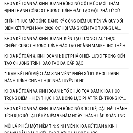
KHOA KẾ TOÁN VÀ KINH DOANH BÙNG NỔ CỘT MỐC MỚI: THẨM
ĐỊNH THÀNH CÔNG 3 CHƯƠNG TRÌNH ĐÀO TẠO ĐỘT PHÁ TỪ CỬ
NHÂN ĐẾN TIẾN SĨ
CHÍNH THỨC MỞ CỔNG ĐĂNG KÝ CỘNG ĐIỂM ƯU TIÊN VÀ QUY ĐỔI
ĐIỂM XÉT TUYỂN NĂM 2026: CƠ HỘI VÀNG KIẾN TẠO TƯƠNG LAI
CÙNG KHOA KẾ TOÁN & KINH DOANH
KHOA KẾ TOÁN VÀ KINH DOANH: KIẾN TẠO TƯƠNG LAI, "THỰC
CHIẾN" CÙNG CHƯƠNG TRÌNH ĐÀO TẠO NGÀNH MARKETING THẾ HỆ
MỚI
KHOA KẾ TOÁN & KINH DOANH: ĐỘT PHÁ CHIẾN LƯỢC TRONG KIẾN
TẠO CHƯƠNG TRÌNH ĐÀO TẠO ĐA CẤP BẬC
“TRẠM KẾT NỐI VIỆC LÀM SINH VIÊN” PHIÊN SỐ 01: KHỞI TRANH
HÀNH TRÌNH CHINH PHỤC NHÀ TUYỂN DỤNG
KHOA KẾ TOÁN VÀ KINH DOANH: TỔ CHỨC TỌA ĐÀM KHOA HỌC
TRỌNG ĐIỂM – HIỆN THỰC HÓA ĐỘNG LỰC PHÁT TRIỂN TRONG KỶ
NGUYÊN MỚI
KHOA KẾ TOÁN VÀ KINH DOANH BÙNG NỔ SỨC TRẺ, GẶT HÁI THÀNH
TÍCH RỰC RỠ TẠI LỄ KỶ NIỆM 95 NĂM NGÀY THÀNH LẬP ĐOÀN TNCS
HỒ CHÍ MINH
MỖI LÁ PHIẾU MỘT NIỀM TIN: SINH VIÊN KHOA KẾ TOÁN & KINH