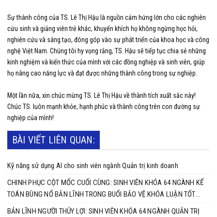
Sự thành công của TS. Lê Thị Hậu là nguồn cảm hứng lớn cho các nghiên
cứu sinh và giảng viên trẻ khác, khuyến khích họ không ngừng học hỏi,
nghiên cứu và sáng tạo, đóng góp vào sự phát triển của khoa học và công
nghệ Việt Nam. Chúng tôi hy vọng rằng, TS. Hậu sẽ tiếp tục chia sẻ những
kinh nghiệm và kiến thức của mình với các đồng nghiệp và sinh viên, giúp
họ nâng cao năng lực và đạt được những thành công trong sự nghiệp.
Một lần nữa, xin chúc mừng TS. Lê Thị Hậu về thành tích xuất sắc này!
Chúc TS. luôn mạnh khỏe, hạnh phúc và thành công trên con đường sự
nghiệp của mình!
BÀI VIẾT LIÊN QUAN:
Kỹ năng sử dụng AI cho sinh viên ngành Quản trị kinh doanh
CHINH PHỤC CỘT MỐC CUỐI CÙNG: SINH VIÊN KHÓA 64 NGÀNH KẾ
TOÁN BÙNG NỔ BẢN LĨNH TRONG BUỔI BẢO VỆ KHÓA LUẬN TỐT
NGHIỆP
BẢN LĨNH NGƯỜI THỦY LỢI: SINH VIÊN KHÓA 64 NGÀNH QUẢN TRỊ