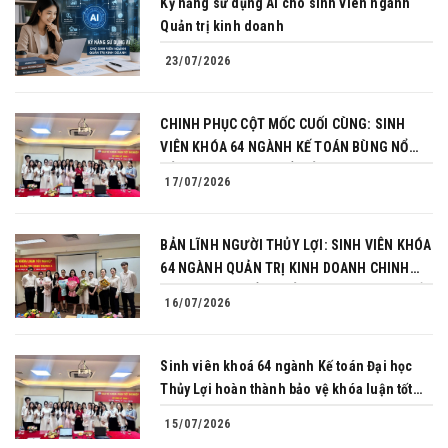
Kỹ năng sử dụng AI cho sinh viên ngành
Quản trị kinh doanh
23/07/2026
CHINH PHỤC CỘT MỐC CUỐI CÙNG: SINH
VIÊN KHÓA 64 NGÀNH KẾ TOÁN BÙNG NỔ
BẢN LĨNH TRONG BUỔI BẢO VỆ KHÓA LUẬN
17/07/2026
TỐT NGHIỆP
BẢN LĨNH NGƯỜI THỦY LỢI: SINH VIÊN KHÓA
64 NGÀNH QUẢN TRỊ KINH DOANH CHINH
PHỤC THÀNH CÔNG BẢO VỆ KHÓA LUẬN TỐT
16/07/2026
NGHIỆP
Sinh viên khoá 64 ngành Kế toán Đại học
Thủy Lợi hoàn thành bảo vệ khóa luận tốt
nghiệp
15/07/2026