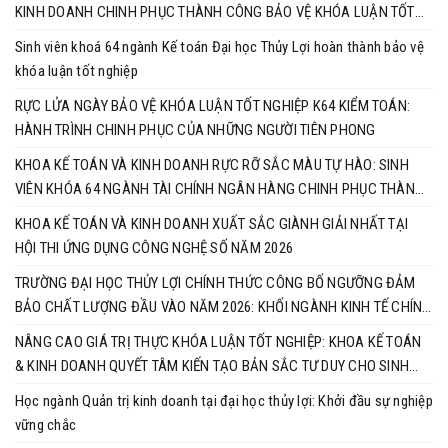
KINH DOANH CHINH PHỤC THÀNH CÔNG BẢO VỆ KHÓA LUẬN TỐT
NGHIỆP
Sinh viên khoá 64 ngành Kế toán Đại học Thủy Lợi hoàn thành bảo vệ
khóa luận tốt nghiệp
RỰC LỬA NGÀY BẢO VỆ KHÓA LUẬN TỐT NGHIỆP K64 KIỂM TOÁN:
HÀNH TRÌNH CHINH PHỤC CỦA NHỮNG NGƯỜI TIÊN PHONG
KHOA KẾ TOÁN VÀ KINH DOANH RỰC RỠ SẮC MÀU TỰ HÀO: SINH
VIÊN KHÓA 64 NGÀNH TÀI CHÍNH NGÂN HÀNG CHINH PHỤC THÀNH
CÔNG KHÓA LUẬN TỐT NGHIỆP
KHOA KẾ TOÁN VÀ KINH DOANH XUẤT SẮC GIÀNH GIẢI NHẤT TẠI
HỘI THI ỨNG DỤNG CÔNG NGHỆ SỐ NĂM 2026
TRƯỜNG ĐẠI HỌC THỦY LỢI CHÍNH THỨC CÔNG BỐ NGƯỠNG ĐẢM
BẢO CHẤT LƯỢNG ĐẦU VÀO NĂM 2026: KHỐI NGÀNH KINH TẾ CHÍNH
THỨC VÀO CUỘC ĐUA RỰC LỬA
NÂNG CAO GIÁ TRỊ THỰC KHÓA LUẬN TỐT NGHIỆP: KHOA KẾ TOÁN
& KINH DOANH QUYẾT TÂM KIẾN TẠO BẢN SẮC TƯ DUY CHO SINH
VIÊN
Học ngành Quản trị kinh doanh tại đại học thủy lợi: Khởi đầu sự nghiệp
vững chắc