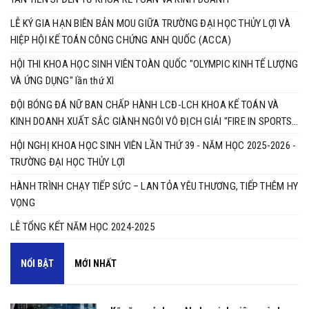
LỄ KÝ GIA HẠN BIÊN BẢN MOU GIỮA TRƯỜNG ĐẠI HỌC THỦY LỢI VÀ
HIỆP HỘI KẾ TOÁN CÔNG CHỨNG ANH QUỐC (ACCA)
HỘI THI KHOA HỌC SINH VIÊN TOÀN QUỐC "OLYMPIC KINH TẾ LƯỢNG
VÀ ỨNG DỤNG" lần thứ XI
ĐỘI BÓNG ĐÁ NỮ BAN CHẤP HÀNH LCĐ-LCH KHOA KẾ TOÁN VÀ
KINH DOANH XUẤT SẮC GIÀNH NGÔI VÔ ĐỊCH GIẢI "FIRE IN SPORTS
2025"
HỘI NGHỊ KHOA HỌC SINH VIÊN LẦN THỨ 39 - NĂM HỌC 2025-2026 -
TRƯỜNG ĐẠI HỌC THỦY LỢI ​​​​​​​
HÀNH TRÌNH CHẠY TIẾP SỨC – LAN TỎA YÊU THƯƠNG, TIẾP THÊM HY
VỌNG
LỄ TỔNG KẾT NĂM HỌC 2024-2025
NỔI BẬT
MỚI NHẤT