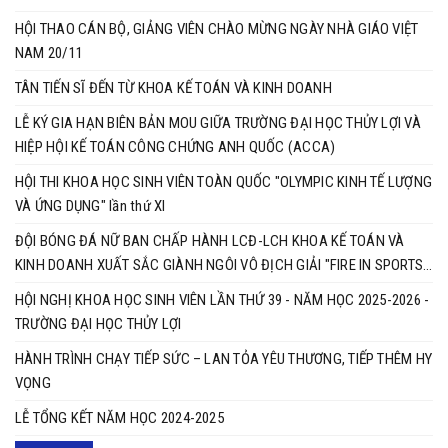
HỘI THAO CÁN BỘ, GIẢNG VIÊN CHÀO MỪNG NGÀY NHÀ GIÁO VIỆT
NAM 20/11
TÂN TIẾN SĨ ĐẾN TỪ KHOA KẾ TOÁN VÀ KINH DOANH
LỄ KÝ GIA HẠN BIÊN BẢN MOU GIỮA TRƯỜNG ĐẠI HỌC THỦY LỢI VÀ
HIỆP HỘI KẾ TOÁN CÔNG CHỨNG ANH QUỐC (ACCA)
HỘI THI KHOA HỌC SINH VIÊN TOÀN QUỐC "OLYMPIC KINH TẾ LƯỢNG
VÀ ỨNG DỤNG" lần thứ XI
ĐỘI BÓNG ĐÁ NỮ BAN CHẤP HÀNH LCĐ-LCH KHOA KẾ TOÁN VÀ
KINH DOANH XUẤT SẮC GIÀNH NGÔI VÔ ĐỊCH GIẢI "FIRE IN SPORTS
2025"
HỘI NGHỊ KHOA HỌC SINH VIÊN LẦN THỨ 39 - NĂM HỌC 2025-2026 -
TRƯỜNG ĐẠI HỌC THỦY LỢI ​​​​​​​
HÀNH TRÌNH CHẠY TIẾP SỨC – LAN TỎA YÊU THƯƠNG, TIẾP THÊM HY
VỌNG
LỄ TỔNG KẾT NĂM HỌC 2024-2025