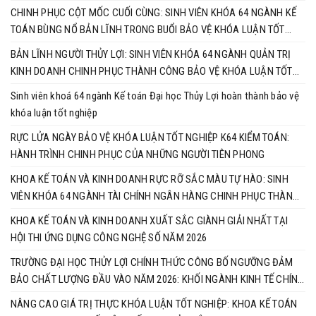
CHINH PHỤC CỘT MỐC CUỐI CÙNG: SINH VIÊN KHÓA 64 NGÀNH KẾ
TOÁN BÙNG NỔ BẢN LĨNH TRONG BUỔI BẢO VỆ KHÓA LUẬN TỐT
NGHIỆP
BẢN LĨNH NGƯỜI THỦY LỢI: SINH VIÊN KHÓA 64 NGÀNH QUẢN TRỊ
KINH DOANH CHINH PHỤC THÀNH CÔNG BẢO VỆ KHÓA LUẬN TỐT
NGHIỆP
Sinh viên khoá 64 ngành Kế toán Đại học Thủy Lợi hoàn thành bảo vệ
khóa luận tốt nghiệp
RỰC LỬA NGÀY BẢO VỆ KHÓA LUẬN TỐT NGHIỆP K64 KIỂM TOÁN:
HÀNH TRÌNH CHINH PHỤC CỦA NHỮNG NGƯỜI TIÊN PHONG
KHOA KẾ TOÁN VÀ KINH DOANH RỰC RỠ SẮC MÀU TỰ HÀO: SINH
VIÊN KHÓA 64 NGÀNH TÀI CHÍNH NGÂN HÀNG CHINH PHỤC THÀNH
CÔNG KHÓA LUẬN TỐT NGHIỆP
KHOA KẾ TOÁN VÀ KINH DOANH XUẤT SẮC GIÀNH GIẢI NHẤT TẠI
HỘI THI ỨNG DỤNG CÔNG NGHỆ SỐ NĂM 2026
TRƯỜNG ĐẠI HỌC THỦY LỢI CHÍNH THỨC CÔNG BỐ NGƯỠNG ĐẢM
BẢO CHẤT LƯỢNG ĐẦU VÀO NĂM 2026: KHỐI NGÀNH KINH TẾ CHÍNH
THỨC VÀO CUỘC ĐUA RỰC LỬA
NÂNG CAO GIÁ TRỊ THỰC KHÓA LUẬN TỐT NGHIỆP: KHOA KẾ TOÁN