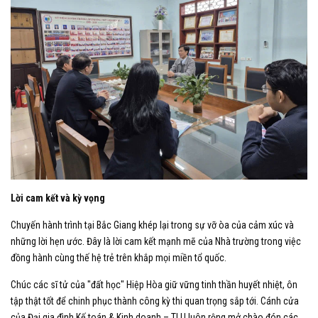
Lời cam kết và kỳ vọng
​Chuyến hành trình tại Bắc Giang khép lại trong sự vỡ òa của cảm xúc và
những lời hẹn ước. Đây là lời cam kết mạnh mẽ của Nhà trường trong việc
đồng hành cùng thế hệ trẻ trên khắp mọi miền tổ quốc.
​Chúc các sĩ tử của "đất học" Hiệp Hòa giữ vững tinh thần huyết nhiệt, ôn
tập thật tốt để chinh phục thành công kỳ thi quan trọng sắp tới. Cánh cửa
của Đại gia đình Kế toán & Kinh doanh – TLU luôn rộng mở chào đón các