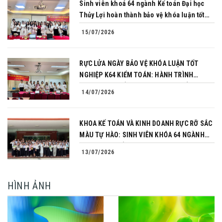
Sinh viên khoá 64 ngành Kế toán Đại học
Thủy Lợi hoàn thành bảo vệ khóa luận tốt
nghiệp
15/07/2026
RỰC LỬA NGÀY BẢO VỆ KHÓA LUẬN TỐT
NGHIỆP K64 KIỂM TOÁN: HÀNH TRÌNH
CHINH PHỤC CỦA NHỮNG NGƯỜI TIÊN
14/07/2026
PHONG
KHOA KẾ TOÁN VÀ KINH DOANH RỰC RỠ SẮC
MÀU TỰ HÀO: SINH VIÊN KHÓA 64 NGÀNH
TÀI CHÍNH NGÂN HÀNG CHINH PHỤC THÀNH
13/07/2026
CÔNG KHÓA LUẬN TỐT NGHIỆP
HÌNH ẢNH