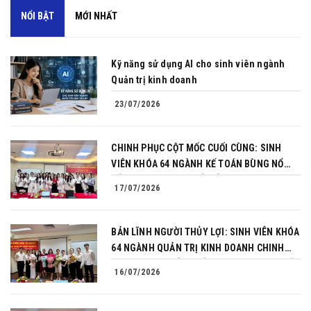
NỔI BẬT
MỚI NHẤT
Kỹ năng sử dụng AI cho sinh viên ngành
Quản trị kinh doanh
23/07/2026
CHINH PHỤC CỘT MỐC CUỐI CÙNG: SINH
VIÊN KHÓA 64 NGÀNH KẾ TOÁN BÙNG NỔ
BẢN LĨNH TRONG BUỔI BẢO VỆ KHÓA LUẬN
17/07/2026
TỐT NGHIỆP
BẢN LĨNH NGƯỜI THỦY LỢI: SINH VIÊN KHÓA
64 NGÀNH QUẢN TRỊ KINH DOANH CHINH
PHỤC THÀNH CÔNG BẢO VỆ KHÓA LUẬN TỐT
16/07/2026
NGHIỆP