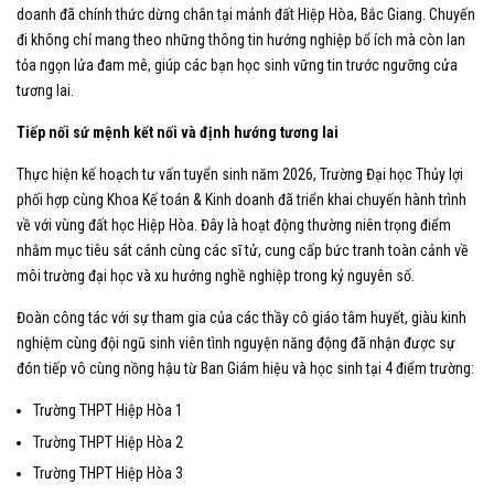
doanh đã chính thức dừng chân tại mảnh đất Hiệp Hòa, Bắc Giang. Chuyến
đi không chỉ mang theo những thông tin hướng nghiệp bổ ích mà còn lan
tỏa ngọn lửa đam mê, giúp các bạn học sinh vững tin trước ngưỡng cửa
tương lai.
Tiếp nối sứ mệnh kết nối và định hướng tương lai
​Thực hiện kế hoạch tư vấn tuyển sinh năm 2026, Trường Đại học Thủy lợi
phối hợp cùng Khoa Kế toán & Kinh doanh đã triển khai chuyến hành trình
về với vùng đất học Hiệp Hòa. Đây là hoạt động thường niên trọng điểm
nhằm mục tiêu sát cánh cùng các sĩ tử, cung cấp bức tranh toàn cảnh về
môi trường đại học và xu hướng nghề nghiệp trong kỷ nguyên số.
​Đoàn công tác với sự tham gia của các thầy cô giáo tâm huyết, giàu kinh
nghiệm cùng đội ngũ sinh viên tình nguyện năng động đã nhận được sự
đón tiếp vô cùng nồng hậu từ Ban Giám hiệu và học sinh tại 4 điểm trường:
​Trường THPT Hiệp Hòa 1
​Trường THPT Hiệp Hòa 2
​Trường THPT Hiệp Hòa 3