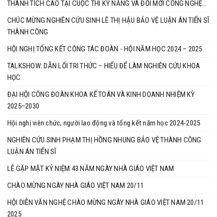
THÀNH TÍCH CAO TẠI CUỘC THI KỸ NĂNG VÀ ĐỔI MỚI CÔNG NGHỆ
BRICS 2025
CHÚC MỪNG NGHIÊN CỨU SINH LÊ THỊ HẬU BẢO VỆ LUẬN ÁN TIẾN SĨ
THÀNH CÔNG
HỘI NGHỊ TỔNG KẾT CÔNG TÁC ĐOÀN - HỘI NĂM HỌC 2024 – 2025
TALKSHOW: DẪN LỐI TRI THỨC – HIỂU ĐỂ LÀM NGHIÊN CỨU KHOA
HỌC
ĐẠI HỘI CÔNG ĐOÀN KHOA KẾ TOÁN VÀ KINH DOANH NHIỆM KỲ
2025–2030
Hội nghị viên chức, người lao động và tổng kết năm học 2024-2025
NGHIÊN CỨU SINH PHẠM THỊ HỒNG NHUNG BẢO VỆ THÀNH CÔNG
LUẬN ÁN TIẾN SĨ
LỄ GẶP MẶT KỶ NIỆM 43 NĂM NGÀY NHÀ GIÁO VIỆT NAM
CHÀO MỪNG NGÀY NHÀ GIÁO VIỆT NAM 20/11
HỘI DIỄN VĂN NGHỆ CHÀO MỪNG NGÀY NHÀ GIÁO VIỆT NAM 20/11
2025