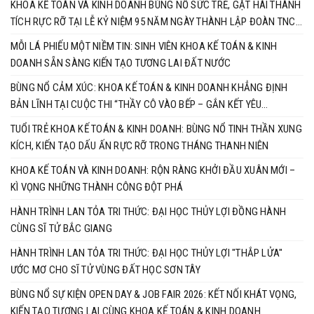
KHOA KẾ TOÁN VÀ KINH DOANH BÙNG NỔ SỨC TRẺ, GẶT HÁI THÀNH
TÍCH RỰC RỠ TẠI LỄ KỶ NIỆM 95 NĂM NGÀY THÀNH LẬP ĐOÀN TNCS
HỒ CHÍ MINH
MỖI LÁ PHIẾU MỘT NIỀM TIN: SINH VIÊN KHOA KẾ TOÁN & KINH
DOANH SẴN SÀNG KIẾN TẠO TƯƠNG LAI ĐẤT NƯỚC
BÙNG NỔ CẢM XÚC: KHOA KẾ TOÁN & KINH DOANH KHẲNG ĐỊNH
BẢN LĨNH TẠI CUỘC THI “THẦY CÔ VÀO BẾP – GẮN KẾT YÊU
THƯƠNG”
TUỔI TRẺ KHOA KẾ TOÁN & KINH DOANH: BÙNG NỔ TINH THẦN XUNG
KÍCH, KIẾN TẠO DẤU ẤN RỰC RỠ TRONG THÁNG THANH NIÊN
KHOA KẾ TOÁN VÀ KINH DOANH: RỘN RÀNG KHỞI ĐẦU XUÂN MỚI –
KÌ VỌNG NHỮNG THÀNH CÔNG ĐỘT PHÁ
HÀNH TRÌNH LAN TỎA TRI THỨC: ĐẠI HỌC THỦY LỢI ĐỒNG HÀNH
CÙNG SĨ TỬ BẮC GIANG
HÀNH TRÌNH LAN TỎA TRI THỨC: ĐẠI HỌC THỦY LỢI "THẮP LỬA"
ƯỚC MƠ CHO SĨ TỬ VÙNG ĐẤT HỌC SƠN TÂY
BÙNG NỔ SỰ KIỆN OPEN DAY & JOB FAIR 2026: KẾT NỐI KHÁT VỌNG,
KIẾN TẠO TƯƠNG LAI CÙNG KHOA KẾ TOÁN & KINH DOANH