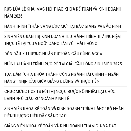
RỰC LỬA LỄ KHAI MẠC HỘI THAO KHOA KẾ TOÁN VÀ KINH DOANH
NĂM 2026
HÀNH TRÌNH “THẮP SÁNG ƯỚC MƠ” TẠI BẮC GIANG VÀ BẮC NINH
SINH VIÊN QUẢN TRỊ KINH DOANH TLU: HÀNH TRÌNH TRẢI NGHIỆM
THỰC TẾ TẠI "CỬA NGÕ" CẢNG TÂN VŨ - HÀI PHÒNG
ĐÓN ĐẦU XU HƯỚNG NHÂN SỰ TOÀN CẦU CÙNG ACCA
NHÌN LẠI HÀNH TRÌNH RỰC RỠ TẠI GIẢI CẦU LÔNG SINH VIÊN 2025
TỌA ĐÀM “CHÌA KHÓA THÀNH CÔNG NGÀNH TÀI CHÍNH – NGÂN
HÀNG”: NHỊP CẦU GIỮA GIẢNG ĐƯỜNG VÀ THỰC TIỄN
CHÚC MỪNG PGS.TS BÙI THỊ NGỌC ĐƯỢC BỔ NHIỆM LẠI CHỨC
DANH PHÓ GIÁO SƯ NGÀNH KINH TẾ
SINH VIÊN KHOA KẾ TOÁN VÀ KINH DOANH "TRÌNH LÀNG" BỘ NHẬN
DIỆN THƯƠNG HIỆU ĐẦY SÁNG TẠO
GIẢNG VIÊN KHOA KẾ TOÁN VÀ KINH DOANH THAM GIA VÀ ĐẠT