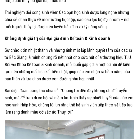
được các thầy cô giải đáp thấu đáo.
​Trải nghiệm đời sống sinh viên: Các bạn học sinh được lắng nghe những
chia sẻ chân thực về môi trường học tập, các câu lạc bộ đội nhóm – nơi
mỗi Người Thủy lợi được rèn luyện bản lĩnh và kỹ năng sống.
Khẳng định giá trị của Đại gia đình Kế toán & Kinh doanh
​Sự chào đón nhiệt thành và những ánh mắt lấp lánh quyết tâm của các sĩ
tử Bắc Giang là minh chứng rõ nét nhất cho sức hút của thương hiệu TLU.
Đối với Khoa Kế toán & Kinh doanh, mỗi buổi gặp gỡ là một cơ hội để kiến
tạo nên những mối liên kết bền chặt, giúp các em nhận ra tiềm năng của
bản thân và lựa chọn được con đường phù hợp nhất.
​Đại diện đoàn công tác chia sẻ: "Chúng tôi đến đây không chỉ để tuyển
sinh, mà để trao đi cơ hội và niềm tin. Nhìn thấy sự nhiệt huyết của các em
học sinh Hiệp Hòa, chúng tôi tin rằng thế hệ sinh viên tiếp theo sẽ tiếp tục
làm rạng danh màu cờ sắc áo Thủy lợi."