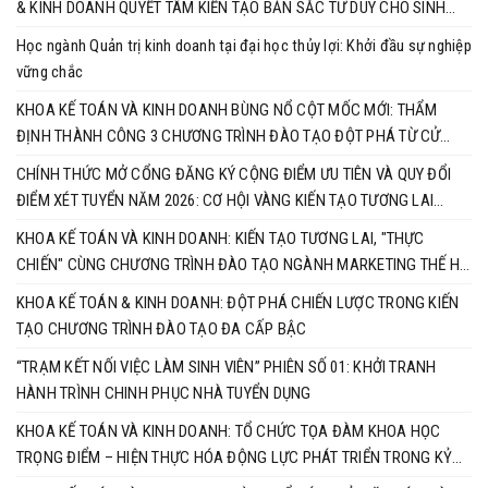
& KINH DOANH QUYẾT TÂM KIẾN TẠO BẢN SẮC TƯ DUY CHO SINH
VIÊN
Học ngành Quản trị kinh doanh tại đại học thủy lợi: Khởi đầu sự nghiệp
vững chắc
KHOA KẾ TOÁN VÀ KINH DOANH BÙNG NỔ CỘT MỐC MỚI: THẨM
ĐỊNH THÀNH CÔNG 3 CHƯƠNG TRÌNH ĐÀO TẠO ĐỘT PHÁ TỪ CỬ
NHÂN ĐẾN TIẾN SĨ
CHÍNH THỨC MỞ CỔNG ĐĂNG KÝ CỘNG ĐIỂM ƯU TIÊN VÀ QUY ĐỔI
ĐIỂM XÉT TUYỂN NĂM 2026: CƠ HỘI VÀNG KIẾN TẠO TƯƠNG LAI
CÙNG KHOA KẾ TOÁN & KINH DOANH
KHOA KẾ TOÁN VÀ KINH DOANH: KIẾN TẠO TƯƠNG LAI, "THỰC
CHIẾN" CÙNG CHƯƠNG TRÌNH ĐÀO TẠO NGÀNH MARKETING THẾ HỆ
MỚI
KHOA KẾ TOÁN & KINH DOANH: ĐỘT PHÁ CHIẾN LƯỢC TRONG KIẾN
TẠO CHƯƠNG TRÌNH ĐÀO TẠO ĐA CẤP BẬC
“TRẠM KẾT NỐI VIỆC LÀM SINH VIÊN” PHIÊN SỐ 01: KHỞI TRANH
HÀNH TRÌNH CHINH PHỤC NHÀ TUYỂN DỤNG
KHOA KẾ TOÁN VÀ KINH DOANH: TỔ CHỨC TỌA ĐÀM KHOA HỌC
TRỌNG ĐIỂM – HIỆN THỰC HÓA ĐỘNG LỰC PHÁT TRIỂN TRONG KỶ
NGUYÊN MỚI