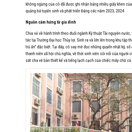
không ngừng của cô đã được ghi nhận bằng nhiều giấy khen của H
quảng bá tuyển sinh và phát triển Đảng các năm 2023, 2024.
Nguồn cảm hứng từ gia đình
Chia sẻ về hành trình theo đuổi ngành Kỹ thuật Tài nguyên nước,
tác tại Trường Đại học Thủy lợi. Sinh ra và lớn lên trong khu tập
trú ẩn” đặc biệt. Tại đây, cô say mê đọc những quyển nhật ký, s
thanh niên xã hội chủ nghĩa, về thời sinh viên sôi nổi của người 
sát cha vẽ bản thiết kế và tiếng lạch cạch của chiếc máy chữ cũ đ