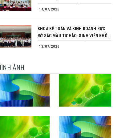
TRÌNH CHINH PHỤC CỦA NHỮNG
14/07/2026
NGƯỜI TIÊN PHONG
KHOA KẾ TOÁN VÀ KINH DOANH RỰC
RỠ SẮC MÀU TỰ HÀO: SINH VIÊN KHÓA
64 NGÀNH TÀI CHÍNH NGÂN HÀNG
13/07/2026
CHINH PHỤC THÀNH CÔNG KHÓA LUẬN
TỐT NGHIỆP
HÌNH ẢNH