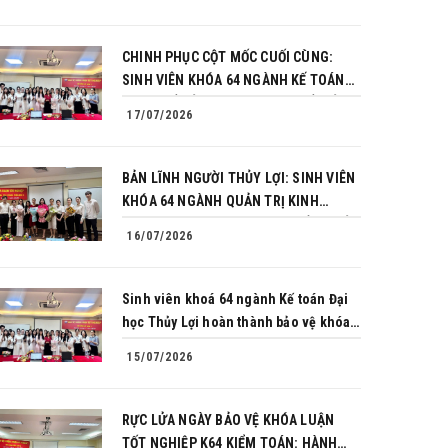
CHINH PHỤC CỘT MỐC CUỐI CÙNG:
SINH VIÊN KHÓA 64 NGÀNH KẾ TOÁN
BÙNG NỔ BẢN LĨNH TRONG BUỔI BẢO
17/07/2026
VỆ KHÓA LUẬN TỐT NGHIỆP
BẢN LĨNH NGƯỜI THỦY LỢI: SINH VIÊN
KHÓA 64 NGÀNH QUẢN TRỊ KINH
DOANH CHINH PHỤC THÀNH CÔNG BẢO
16/07/2026
VỆ KHÓA LUẬN TỐT NGHIỆP
Sinh viên khoá 64 ngành Kế toán Đại
học Thủy Lợi hoàn thành bảo vệ khóa
luận tốt nghiệp
15/07/2026
RỰC LỬA NGÀY BẢO VỆ KHÓA LUẬN
TỐT NGHIỆP K64 KIỂM TOÁN: HÀNH