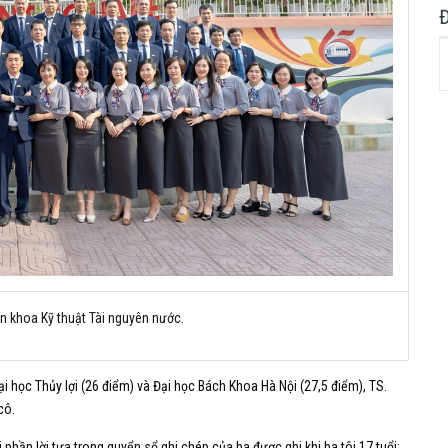
ên khoa Kỹ thuật Tài nguyên nước.
i học Thủy lợi (26 điểm) và Đại học Bách Khoa Hà Nội (27,5 điểm), TS.
cô.
i phần lời tựa trong quyển sổ ghi chép của ba được ghi khi ba tôi 17 tuổi: