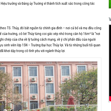
iệu trưởng và Đảng ủy Trường vì thành tích xuất sắc trong công tác
 theo TS. Thủy, đó bắt nguồn từ chính gia đình – nơi cả bố và mẹ đều công
 thể của trường, cô bé Thủy từng coi gác xép nhỏ trong căn hộ 16m² là “nơi
ổ ghi chép của cha về lý tưởng cách mạng, về ý chí phấn đấu của người
cựu sinh viên lớp 15N – Trường Đại học Thủy lợi. Và từ những buổi tối quan
ã khơi dậy trong cô tình yêu với ngành thủy lợi.