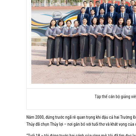
Tập thể cán bộ giảng vi
Năm 2000, đứng trước ngã rẽ quan trọng khi đậu cả hai Trường Đạ
Thủy đã chọn Thủy lợi – nơi gắn bó với tuổi thơ và khát vọng của 
“Tuổi 18 – tôi đứng trước hai cánh cửa rộng mở; tôi đã tìm đọc lạ