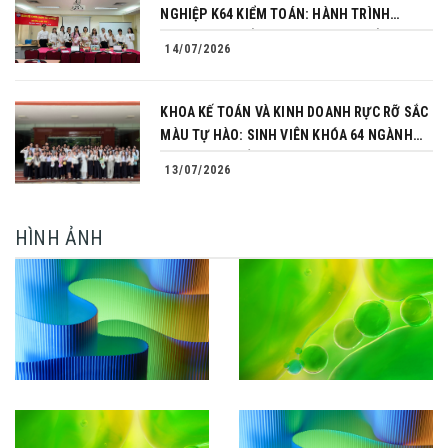
NGHIỆP K64 KIỂM TOÁN: HÀNH TRÌNH
CHINH PHỤC CỦA NHỮNG NGƯỜI TIÊN
14/07/2026
PHONG
KHOA KẾ TOÁN VÀ KINH DOANH RỰC RỠ SẮC
MÀU TỰ HÀO: SINH VIÊN KHÓA 64 NGÀNH
TÀI CHÍNH NGÂN HÀNG CHINH PHỤC THÀNH
13/07/2026
CÔNG KHÓA LUẬN TỐT NGHIỆP
HÌNH ẢNH