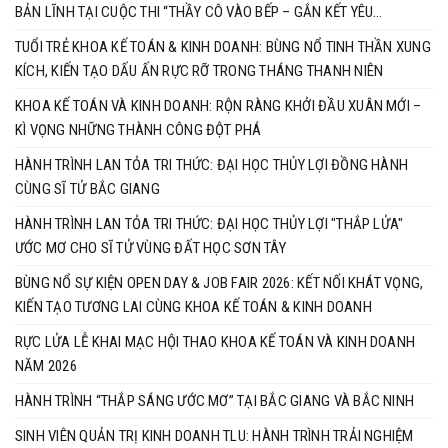
BẢN LĨNH TẠI CUỘC THI “THẦY CÔ VÀO BẾP – GẮN KẾT YÊU
THƯƠNG”
TUỔI TRẺ KHOA KẾ TOÁN & KINH DOANH: BÙNG NỔ TINH THẦN XUNG
KÍCH, KIẾN TẠO DẤU ẤN RỰC RỠ TRONG THÁNG THANH NIÊN
KHOA KẾ TOÁN VÀ KINH DOANH: RỘN RÀNG KHỞI ĐẦU XUÂN MỚI –
KÌ VỌNG NHỮNG THÀNH CÔNG ĐỘT PHÁ
HÀNH TRÌNH LAN TỎA TRI THỨC: ĐẠI HỌC THỦY LỢI ĐỒNG HÀNH
CÙNG SĨ TỬ BẮC GIANG
HÀNH TRÌNH LAN TỎA TRI THỨC: ĐẠI HỌC THỦY LỢI "THẮP LỬA"
ƯỚC MƠ CHO SĨ TỬ VÙNG ĐẤT HỌC SƠN TÂY
BÙNG NỔ SỰ KIỆN OPEN DAY & JOB FAIR 2026: KẾT NỐI KHÁT VỌNG,
KIẾN TẠO TƯƠNG LAI CÙNG KHOA KẾ TOÁN & KINH DOANH
RỰC LỬA LỄ KHAI MẠC HỘI THAO KHOA KẾ TOÁN VÀ KINH DOANH
NĂM 2026
HÀNH TRÌNH “THẮP SÁNG ƯỚC MƠ” TẠI BẮC GIANG VÀ BẮC NINH
SINH VIÊN QUẢN TRỊ KINH DOANH TLU: HÀNH TRÌNH TRẢI NGHIỆM