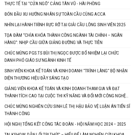
THỰC TẾ TẠI "CỬA NGÕ" CẢNG TÂN VŨ - HÀI PHÒNG
ĐÓN ĐẦU XU HƯỚNG NHÂN SỰ TOÀN CẦU CÙNG ACCA
NHÌN LẠI HÀNH TRÌNH RỰC RỠ TẠI GIẢI CẦU LÔNG SINH VIÊN 2025
TỌA ĐÀM “CHÌA KHÓA THÀNH CÔNG NGÀNH TÀI CHÍNH – NGÂN
HÀNG”: NHỊP CẦU GIỮA GIẢNG ĐƯỜNG VÀ THỰC TIỄN
CHÚC MỪNG PGS.TS BÙI THỊ NGỌC ĐƯỢC BỔ NHIỆM LẠI CHỨC
DANH PHÓ GIÁO SƯ NGÀNH KINH TẾ
SINH VIÊN KHOA KẾ TOÁN VÀ KINH DOANH "TRÌNH LÀNG" BỘ NHẬN
DIỆN THƯƠNG HIỆU ĐẦY SÁNG TẠO
GIẢNG VIÊN KHOA KẾ TOÁN VÀ KINH DOANH THAM GIA VÀ ĐẠT
THÀNH TÍCH CAO TẠI CUỘC THI KỸ NĂNG VÀ ĐỔI MỚI CÔNG NGHỆ
BRICS 2025
CHÚC MỪNG NGHIÊN CỨU SINH LÊ THỊ HẬU BẢO VỆ LUẬN ÁN TIẾN SĨ
THÀNH CÔNG
HỘI NGHỊ TỔNG KẾT CÔNG TÁC ĐOÀN - HỘI NĂM HỌC 2024 – 2025
TALKSHOW: DẪN LỐI TRI THỨC – HIỂU ĐỂ LÀM NGHIÊN CỨU KHOA