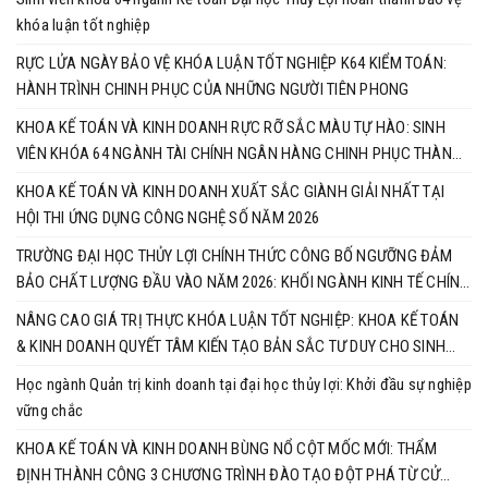
khóa luận tốt nghiệp
RỰC LỬA NGÀY BẢO VỆ KHÓA LUẬN TỐT NGHIỆP K64 KIỂM TOÁN:
HÀNH TRÌNH CHINH PHỤC CỦA NHỮNG NGƯỜI TIÊN PHONG
KHOA KẾ TOÁN VÀ KINH DOANH RỰC RỠ SẮC MÀU TỰ HÀO: SINH
VIÊN KHÓA 64 NGÀNH TÀI CHÍNH NGÂN HÀNG CHINH PHỤC THÀNH
CÔNG KHÓA LUẬN TỐT NGHIỆP
KHOA KẾ TOÁN VÀ KINH DOANH XUẤT SẮC GIÀNH GIẢI NHẤT TẠI
HỘI THI ỨNG DỤNG CÔNG NGHỆ SỐ NĂM 2026
TRƯỜNG ĐẠI HỌC THỦY LỢI CHÍNH THỨC CÔNG BỐ NGƯỠNG ĐẢM
BẢO CHẤT LƯỢNG ĐẦU VÀO NĂM 2026: KHỐI NGÀNH KINH TẾ CHÍNH
THỨC VÀO CUỘC ĐUA RỰC LỬA
NÂNG CAO GIÁ TRỊ THỰC KHÓA LUẬN TỐT NGHIỆP: KHOA KẾ TOÁN
& KINH DOANH QUYẾT TÂM KIẾN TẠO BẢN SẮC TƯ DUY CHO SINH
VIÊN
Học ngành Quản trị kinh doanh tại đại học thủy lợi: Khởi đầu sự nghiệp
vững chắc
KHOA KẾ TOÁN VÀ KINH DOANH BÙNG NỔ CỘT MỐC MỚI: THẨM
ĐỊNH THÀNH CÔNG 3 CHƯƠNG TRÌNH ĐÀO TẠO ĐỘT PHÁ TỪ CỬ