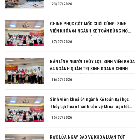
23/07/2026
CHINH PHỤC CỘT MỐC CUỐI CÙNG: SINH
VIÊN KHÓA 64 NGÀNH KẾ TOÁN BÙNG NỔ
BẢN LĨNH TRONG BUỔI BẢO VỆ KHÓA LUẬN
17/07/2026
TỐT NGHIỆP
BẢN LĨNH NGƯỜI THỦY LỢI: SINH VIÊN KHÓA
64 NGÀNH QUẢN TRỊ KINH DOANH CHINH
PHỤC THÀNH CÔNG BẢO VỆ KHÓA LUẬN TỐT
16/07/2026
NGHIỆP
Sinh viên khoá 64 ngành Kế toán Đại học
Thủy Lợi hoàn thành bảo vệ khóa luận tốt
nghiệp
15/07/2026
RỰC LỬA NGÀY BẢO VỆ KHÓA LUẬN TỐT