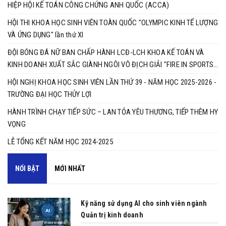
HIỆP HỘI KẾ TOÁN CÔNG CHỨNG ANH QUỐC (ACCA)
HỘI THI KHOA HỌC SINH VIÊN TOÀN QUỐC "OLYMPIC KINH TẾ LƯỢNG
VÀ ỨNG DỤNG" lần thứ XI
ĐỘI BÓNG ĐÁ NỮ BAN CHẤP HÀNH LCĐ-LCH KHOA KẾ TOÁN VÀ
KINH DOANH XUẤT SẮC GIÀNH NGÔI VÔ ĐỊCH GIẢI "FIRE IN SPORTS
2025"
HỘI NGHỊ KHOA HỌC SINH VIÊN LẦN THỨ 39 - NĂM HỌC 2025-2026 -
TRƯỜNG ĐẠI HỌC THỦY LỢI ​​​​​​​
HÀNH TRÌNH CHẠY TIẾP SỨC – LAN TỎA YÊU THƯƠNG, TIẾP THÊM HY
VỌNG
LỄ TỔNG KẾT NĂM HỌC 2024-2025
NỔI BẬT
MỚI NHẤT
Kỹ năng sử dụng AI cho sinh viên ngành
Quản trị kinh doanh