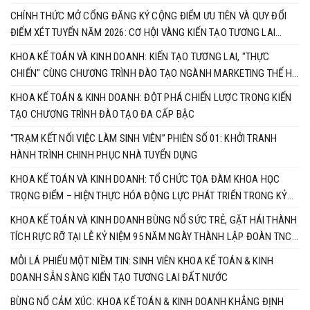
NHÂN ĐẾN TIẾN SĨ
CHÍNH THỨC MỞ CỔNG ĐĂNG KÝ CỘNG ĐIỂM ƯU TIÊN VÀ QUY ĐỔI
ĐIỂM XÉT TUYỂN NĂM 2026: CƠ HỘI VÀNG KIẾN TẠO TƯƠNG LAI
CÙNG KHOA KẾ TOÁN & KINH DOANH
KHOA KẾ TOÁN VÀ KINH DOANH: KIẾN TẠO TƯƠNG LAI, "THỰC
CHIẾN" CÙNG CHƯƠNG TRÌNH ĐÀO TẠO NGÀNH MARKETING THẾ HỆ
MỚI
KHOA KẾ TOÁN & KINH DOANH: ĐỘT PHÁ CHIẾN LƯỢC TRONG KIẾN
TẠO CHƯƠNG TRÌNH ĐÀO TẠO ĐA CẤP BẬC
“TRẠM KẾT NỐI VIỆC LÀM SINH VIÊN” PHIÊN SỐ 01: KHỞI TRANH
HÀNH TRÌNH CHINH PHỤC NHÀ TUYỂN DỤNG
KHOA KẾ TOÁN VÀ KINH DOANH: TỔ CHỨC TỌA ĐÀM KHOA HỌC
TRỌNG ĐIỂM – HIỆN THỰC HÓA ĐỘNG LỰC PHÁT TRIỂN TRONG KỶ
NGUYÊN MỚI
KHOA KẾ TOÁN VÀ KINH DOANH BÙNG NỔ SỨC TRẺ, GẶT HÁI THÀNH
TÍCH RỰC RỠ TẠI LỄ KỶ NIỆM 95 NĂM NGÀY THÀNH LẬP ĐOÀN TNCS
HỒ CHÍ MINH
MỖI LÁ PHIẾU MỘT NIỀM TIN: SINH VIÊN KHOA KẾ TOÁN & KINH
DOANH SẴN SÀNG KIẾN TẠO TƯƠNG LAI ĐẤT NƯỚC
BÙNG NỔ CẢM XÚC: KHOA KẾ TOÁN & KINH DOANH KHẲNG ĐỊNH