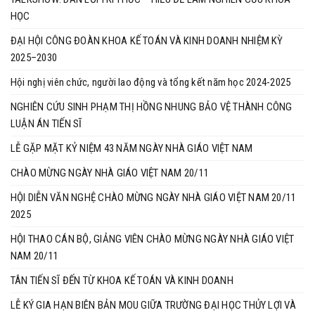
HỌC
ĐẠI HỘI CÔNG ĐOÀN KHOA KẾ TOÁN VÀ KINH DOANH NHIỆM KỲ
2025–2030
Hội nghị viên chức, người lao động và tổng kết năm học 2024-2025
NGHIÊN CỨU SINH PHẠM THỊ HỒNG NHUNG BẢO VỆ THÀNH CÔNG
LUẬN ÁN TIẾN SĨ
LỄ GẶP MẶT KỶ NIỆM 43 NĂM NGÀY NHÀ GIÁO VIỆT NAM
CHÀO MỪNG NGÀY NHÀ GIÁO VIỆT NAM 20/11
HỘI DIỄN VĂN NGHỆ CHÀO MỪNG NGÀY NHÀ GIÁO VIỆT NAM 20/11
2025
HỘI THAO CÁN BỘ, GIẢNG VIÊN CHÀO MỪNG NGÀY NHÀ GIÁO VIỆT
NAM 20/11
TÂN TIẾN SĨ ĐẾN TỪ KHOA KẾ TOÁN VÀ KINH DOANH
LỄ KÝ GIA HẠN BIÊN BẢN MOU GIỮA TRƯỜNG ĐẠI HỌC THỦY LỢI VÀ