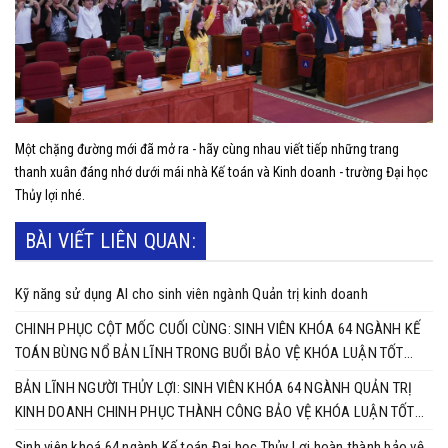
Một chặng đường mới đã mở ra - hãy cùng nhau viết tiếp những trang
thanh xuân đáng nhớ dưới mái nhà Kế toán và Kinh doanh - trường Đại học
Thủy lợi nhé.
BÀI VIẾT LIÊN QUAN:
Kỹ năng sử dụng AI cho sinh viên ngành Quản trị kinh doanh
CHINH PHỤC CỘT MỐC CUỐI CÙNG: SINH VIÊN KHÓA 64 NGÀNH KẾ
TOÁN BÙNG NỔ BẢN LĨNH TRONG BUỔI BẢO VỆ KHÓA LUẬN TỐT
NGHIỆP
BẢN LĨNH NGƯỜI THỦY LỢI: SINH VIÊN KHÓA 64 NGÀNH QUẢN TRỊ
KINH DOANH CHINH PHỤC THÀNH CÔNG BẢO VỆ KHÓA LUẬN TỐT
NGHIỆP
Sinh viên khoá 64 ngành Kế toán Đại học Thủy Lợi hoàn thành bảo vệ