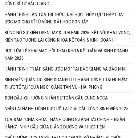
CÙNG SĨ TỬ BẮC GIANG
HÀNH TRÌNH LAN TỎA TRI THỨC: ĐẠI HỌC THỦY LỢI "THẮP LỬA"
ƯỚC MƠ CHO SĨ TỬ VÙNG ĐẤT HỌC SƠN TÂY
BÙNG NỔ SỰ KIỆN OPEN DAY & JOB FAIR 2026: KẾT NỐI KHÁT VỌNG,
KIẾN TẠO TƯƠNG LAI CÙNG KHOA KẾ TOÁN & KINH DOANH
RỰC LỬA LỄ KHAI MẠC HỘI THAO KHOA KẾ TOÁN VÀ KINH DOANH
NĂM 2026
HÀNH TRÌNH “THẮP SÁNG ƯỚC MƠ” TẠI BẮC GIANG VÀ BẮC NINH
SINH VIÊN QUẢN TRỊ KINH DOANH TLU: HÀNH TRÌNH TRẢI NGHIỆM
THỰC TẾ TẠI "CỬA NGÕ" CẢNG TÂN VŨ - HÀI PHÒNG
ĐÓN ĐẦU XU HƯỚNG NHÂN SỰ TOÀN CẦU CÙNG ACCA
NHÌN LẠI HÀNH TRÌNH RỰC RỠ TẠI GIẢI CẦU LÔNG SINH VIÊN 2025
TỌA ĐÀM “CHÌA KHÓA THÀNH CÔNG NGÀNH TÀI CHÍNH – NGÂN
HÀNG”: NHỊP CẦU GIỮA GIẢNG ĐƯỜNG VÀ THỰC TIỄN
CHÚC MỪNG PGS.TS BÙI THỊ NGỌC ĐƯỢC BỔ NHIỆM LẠI CHỨC