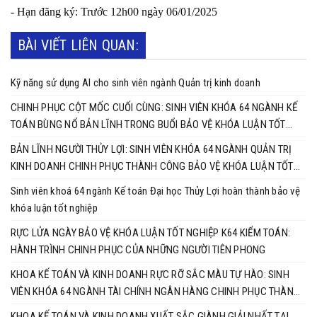
- Hạn đăng ký: Trước 12h00 ngày 06/01/2025
BÀI VIẾT LIÊN QUAN:
Kỹ năng sử dụng AI cho sinh viên ngành Quản trị kinh doanh
CHINH PHỤC CỘT MỐC CUỐI CÙNG: SINH VIÊN KHÓA 64 NGÀNH KẾ
TOÁN BÙNG NỔ BẢN LĨNH TRONG BUỔI BẢO VỆ KHÓA LUẬN TỐT
NGHIỆP
BẢN LĨNH NGƯỜI THỦY LỢI: SINH VIÊN KHÓA 64 NGÀNH QUẢN TRỊ
KINH DOANH CHINH PHỤC THÀNH CÔNG BẢO VỆ KHÓA LUẬN TỐT
NGHIỆP
Sinh viên khoá 64 ngành Kế toán Đại học Thủy Lợi hoàn thành bảo vệ
khóa luận tốt nghiệp
RỰC LỬA NGÀY BẢO VỆ KHÓA LUẬN TỐT NGHIỆP K64 KIỂM TOÁN:
HÀNH TRÌNH CHINH PHỤC CỦA NHỮNG NGƯỜI TIÊN PHONG
KHOA KẾ TOÁN VÀ KINH DOANH RỰC RỠ SẮC MÀU TỰ HÀO: SINH
VIÊN KHÓA 64 NGÀNH TÀI CHÍNH NGÂN HÀNG CHINH PHỤC THÀNH
CÔNG KHÓA LUẬN TỐT NGHIỆP
KHOA KẾ TOÁN VÀ KINH DOANH XUẤT SẮC GIÀNH GIẢI NHẤT TẠI