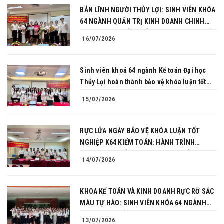
BẢN LĨNH NGƯỜI THỦY LỢI: SINH VIÊN KHÓA
64 NGÀNH QUẢN TRỊ KINH DOANH CHINH
PHỤC THÀNH CÔNG BẢO VỆ KHÓA LUẬN TỐT
16/07/2026
NGHIỆP
Sinh viên khoá 64 ngành Kế toán Đại học
Thủy Lợi hoàn thành bảo vệ khóa luận tốt
nghiệp
15/07/2026
RỰC LỬA NGÀY BẢO VỆ KHÓA LUẬN TỐT
NGHIỆP K64 KIỂM TOÁN: HÀNH TRÌNH
CHINH PHỤC CỦA NHỮNG NGƯỜI TIÊN
14/07/2026
PHONG
KHOA KẾ TOÁN VÀ KINH DOANH RỰC RỠ SẮC
MÀU TỰ HÀO: SINH VIÊN KHÓA 64 NGÀNH
TÀI CHÍNH NGÂN HÀNG CHINH PHỤC THÀNH
13/07/2026