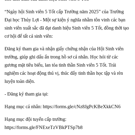
“Ngày hội Sinh viên 5 Tốt cấp Trường năm 2025” của Trường
Đại học Thủy Lợi - Một sự kiện ý nghĩa nhằm tôn vinh các bạn
sinh viên xuất sắc đã đạt danh hiệu Sinh viên 5 Tốt, đồng thời tạo
cơ hội để tất cả sinh viên:
Đăng ký tham gia và nhận giấy chứng nhận của Hội Sinh viên
trường, giúp ghi dấu ấn trong hồ sơ cá nhân. Học hỏi từ các
gương mặt tiêu biểu, lan tỏa tinh thần Sinh viên 5 Tốt. Trải
nghiệm các hoạt động thú vị, thúc đẩy tinh thần học tập và rèn
luyện toàn diện.
- Đăng ký tham gia tại:
Hạng mục cá nhân:
https://forms.gle/cNz8JgPcKBeXkkCN6
Hạng mục đội tuyển cấp trường:
https://forms.gle/FNExeTzVBkPTSp7b8