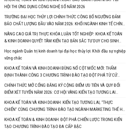
HỘI THI ỨNG DỤNG CÔNG NGHỆ SỐ NĂM 2026
TRƯỜNG ĐẠI HỌC THỦY LỢI CHÍNH THỨC CÔNG BỐ NGƯỠNG ĐẢM
BẢO CHẤT LƯỢNG ĐẦU VÀO NĂM 2026: KHỐI NGÀNH KINH TẾ CHÍNH
THỨC VÀO CUỘC ĐUA RỰC LỬA
NÂNG CAO GIÁ TRỊ THỰC KHÓA LUẬN TỐT NGHIỆP: KHOA KẾ TOÁN
& KINH DOANH QUYẾT TÂM KIẾN TẠO BẢN SẮC TƯ DUY CHO SINH
VIÊN
Học ngành Quản trị kinh doanh tại đại học thủy lợi: Khởi đầu sự nghiệp
vững chắc
KHOA KẾ TOÁN VÀ KINH DOANH BÙNG NỔ CỘT MỐC MỚI: THẨM
ĐỊNH THÀNH CÔNG 3 CHƯƠNG TRÌNH ĐÀO TẠO ĐỘT PHÁ TỪ CỬ
NHÂN ĐẾN TIẾN SĨ
CHÍNH THỨC MỞ CỔNG ĐĂNG KÝ CỘNG ĐIỂM ƯU TIÊN VÀ QUY ĐỔI
ĐIỂM XÉT TUYỂN NĂM 2026: CƠ HỘI VÀNG KIẾN TẠO TƯƠNG LAI
CÙNG KHOA KẾ TOÁN & KINH DOANH
KHOA KẾ TOÁN VÀ KINH DOANH: KIẾN TẠO TƯƠNG LAI, "THỰC
CHIẾN" CÙNG CHƯƠNG TRÌNH ĐÀO TẠO NGÀNH MARKETING THẾ HỆ
MỚI
KHOA KẾ TOÁN & KINH DOANH: ĐỘT PHÁ CHIẾN LƯỢC TRONG KIẾN
TẠO CHƯƠNG TRÌNH ĐÀO TẠO ĐA CẤP BẬC