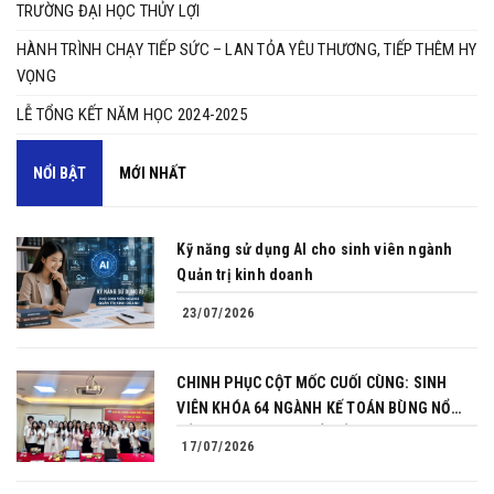
TRƯỜNG ĐẠI HỌC THỦY LỢI ​​​​​​​
HÀNH TRÌNH CHẠY TIẾP SỨC – LAN TỎA YÊU THƯƠNG, TIẾP THÊM HY
VỌNG
LỄ TỔNG KẾT NĂM HỌC 2024-2025
NỔI BẬT
MỚI NHẤT
Kỹ năng sử dụng AI cho sinh viên ngành
Quản trị kinh doanh
23/07/2026
CHINH PHỤC CỘT MỐC CUỐI CÙNG: SINH
VIÊN KHÓA 64 NGÀNH KẾ TOÁN BÙNG NỔ
BẢN LĨNH TRONG BUỔI BẢO VỆ KHÓA LUẬN
17/07/2026
TỐT NGHIỆP