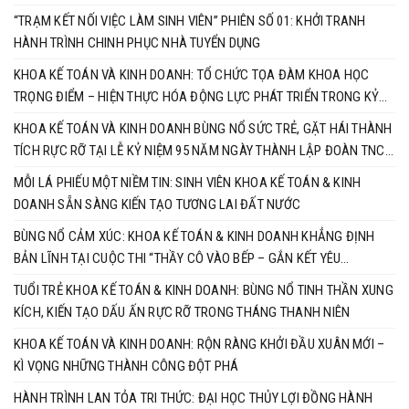
“TRẠM KẾT NỐI VIỆC LÀM SINH VIÊN” PHIÊN SỐ 01: KHỞI TRANH
HÀNH TRÌNH CHINH PHỤC NHÀ TUYỂN DỤNG
KHOA KẾ TOÁN VÀ KINH DOANH: TỔ CHỨC TỌA ĐÀM KHOA HỌC
TRỌNG ĐIỂM – HIỆN THỰC HÓA ĐỘNG LỰC PHÁT TRIỂN TRONG KỶ
NGUYÊN MỚI
KHOA KẾ TOÁN VÀ KINH DOANH BÙNG NỔ SỨC TRẺ, GẶT HÁI THÀNH
TÍCH RỰC RỠ TẠI LỄ KỶ NIỆM 95 NĂM NGÀY THÀNH LẬP ĐOÀN TNCS
HỒ CHÍ MINH
MỖI LÁ PHIẾU MỘT NIỀM TIN: SINH VIÊN KHOA KẾ TOÁN & KINH
DOANH SẴN SÀNG KIẾN TẠO TƯƠNG LAI ĐẤT NƯỚC
BÙNG NỔ CẢM XÚC: KHOA KẾ TOÁN & KINH DOANH KHẲNG ĐỊNH
BẢN LĨNH TẠI CUỘC THI “THẦY CÔ VÀO BẾP – GẮN KẾT YÊU
THƯƠNG”
TUỔI TRẺ KHOA KẾ TOÁN & KINH DOANH: BÙNG NỔ TINH THẦN XUNG
KÍCH, KIẾN TẠO DẤU ẤN RỰC RỠ TRONG THÁNG THANH NIÊN
KHOA KẾ TOÁN VÀ KINH DOANH: RỘN RÀNG KHỞI ĐẦU XUÂN MỚI –
KÌ VỌNG NHỮNG THÀNH CÔNG ĐỘT PHÁ
HÀNH TRÌNH LAN TỎA TRI THỨC: ĐẠI HỌC THỦY LỢI ĐỒNG HÀNH