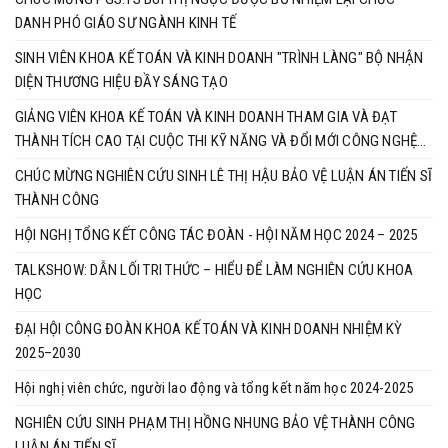
DANH PHÓ GIÁO SƯ NGÀNH KINH TẾ
SINH VIÊN KHOA KẾ TOÁN VÀ KINH DOANH "TRÌNH LÀNG" BỘ NHẬN
DIỆN THƯƠNG HIỆU ĐẦY SÁNG TẠO
GIẢNG VIÊN KHOA KẾ TOÁN VÀ KINH DOANH THAM GIA VÀ ĐẠT
THÀNH TÍCH CAO TẠI CUỘC THI KỸ NĂNG VÀ ĐỔI MỚI CÔNG NGHỆ
BRICS 2025
CHÚC MỪNG NGHIÊN CỨU SINH LÊ THỊ HẬU BẢO VỆ LUẬN ÁN TIẾN SĨ
THÀNH CÔNG
HỘI NGHỊ TỔNG KẾT CÔNG TÁC ĐOÀN - HỘI NĂM HỌC 2024 – 2025
TALKSHOW: DẪN LỐI TRI THỨC – HIỂU ĐỂ LÀM NGHIÊN CỨU KHOA
HỌC
ĐẠI HỘI CÔNG ĐOÀN KHOA KẾ TOÁN VÀ KINH DOANH NHIỆM KỲ
2025–2030
Hội nghị viên chức, người lao động và tổng kết năm học 2024-2025
NGHIÊN CỨU SINH PHẠM THỊ HỒNG NHUNG BẢO VỆ THÀNH CÔNG
LUẬN ÁN TIẾN SĨ