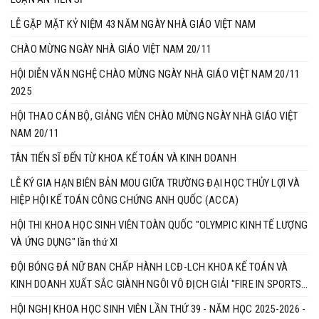
LỄ GẶP MẶT KỶ NIỆM 43 NĂM NGÀY NHÀ GIÁO VIỆT NAM
CHÀO MỪNG NGÀY NHÀ GIÁO VIỆT NAM 20/11
HỘI DIỄN VĂN NGHỆ CHÀO MỪNG NGÀY NHÀ GIÁO VIỆT NAM 20/11
2025
HỘI THAO CÁN BỘ, GIẢNG VIÊN CHÀO MỪNG NGÀY NHÀ GIÁO VIỆT
NAM 20/11
TÂN TIẾN SĨ ĐẾN TỪ KHOA KẾ TOÁN VÀ KINH DOANH
LỄ KÝ GIA HẠN BIÊN BẢN MOU GIỮA TRƯỜNG ĐẠI HỌC THỦY LỢI VÀ
HIỆP HỘI KẾ TOÁN CÔNG CHỨNG ANH QUỐC (ACCA)
HỘI THI KHOA HỌC SINH VIÊN TOÀN QUỐC "OLYMPIC KINH TẾ LƯỢNG
VÀ ỨNG DỤNG" lần thứ XI
ĐỘI BÓNG ĐÁ NỮ BAN CHẤP HÀNH LCĐ-LCH KHOA KẾ TOÁN VÀ
KINH DOANH XUẤT SẮC GIÀNH NGÔI VÔ ĐỊCH GIẢI "FIRE IN SPORTS
2025"
HỘI NGHỊ KHOA HỌC SINH VIÊN LẦN THỨ 39 - NĂM HỌC 2025-2026 -