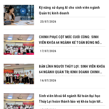
Kỹ năng sử dụng AI cho sinh viên ngành
Quản trị kinh doanh
23/07/2026
CHINH PHỤC CỘT MỐC CUỐI CÙNG: SINH
VIÊN KHÓA 64 NGÀNH KẾ TOÁN BÙNG NỔ
BẢN LĨNH TRONG BUỔI BẢO VỆ KHÓA LUẬN
17/07/2026
TỐT NGHIỆP
BẢN LĨNH NGƯỜI THỦY LỢI: SINH VIÊN KHÓA
64 NGÀNH QUẢN TRỊ KINH DOANH CHINH
PHỤC THÀNH CÔNG BẢO VỆ KHÓA LUẬN TỐT
16/07/2026
NGHIỆP
Sinh viên khoá 64 ngành Kế toán Đại học
Thủy Lợi hoàn thành bảo vệ khóa luận tốt
nghiệp