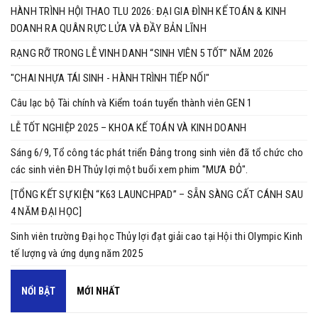
HÀNH TRÌNH HỘI THAO TLU 2026: ĐẠI GIA ĐÌNH KẾ TOÁN & KINH
DOANH RA QUÂN RỰC LỬA VÀ ĐẦY BẢN LĨNH
RẠNG RỠ TRONG LỄ VINH DANH “SINH VIÊN 5 TỐT” NĂM 2026
"CHAI NHỰA TÁI SINH - HÀNH TRÌNH TIẾP NỐI"
Câu lạc bộ Tài chính và Kiểm toán tuyển thành viên GEN 1
LỄ TỐT NGHIỆP 2025 – KHOA KẾ TOÁN VÀ KINH DOANH
Sáng 6/9, Tổ công tác phát triển Đảng trong sinh viên đã tổ chức cho
các sinh viên ĐH Thủy lợi một buổi xem phim "MƯA ĐỎ".
[TỔNG KẾT SỰ KIỆN “K63 LAUNCHPAD” – SẴN SÀNG CẤT CÁNH SAU
4 NĂM ĐẠI HỌC]
Sinh viên trường Đại học Thủy lợi đạt giải cao tại Hội thi Olympic Kinh
tế lượng và ứng dụng năm 2025
NỔI BẬT
MỚI NHẤT