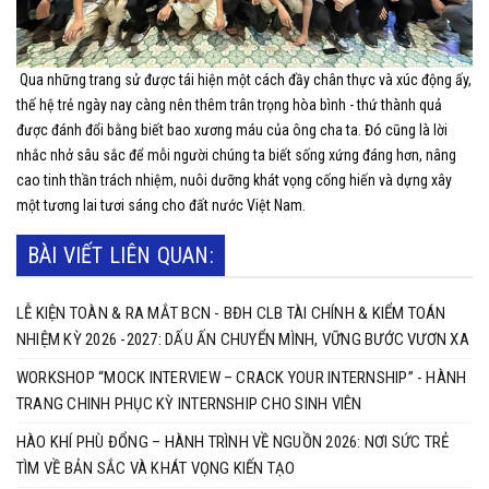
Qua những trang sử được tái hiện một cách đầy chân thực và xúc động ấy,
thế hệ trẻ ngày nay càng nên thêm trân trọng hòa bình - thứ thành quả
được đánh đổi bằng biết bao xương máu của ông cha ta. Đó cũng là lời
nhắc nhở sâu sắc để mỗi người chúng ta biết sống xứng đáng hơn, nâng
cao tinh thần trách nhiệm, nuôi dưỡng khát vọng cống hiến và dựng xây
một tương lai tươi sáng cho đất nước Việt Nam.
BÀI VIẾT LIÊN QUAN:
LỄ KIỆN TOÀN & RA MẮT BCN - BĐH CLB TÀI CHÍNH & KIỂM TOÁN
NHIỆM KỲ 2026 -2027: DẤU ẤN CHUYỂN MÌNH, VỮNG BƯỚC VƯƠN XA
WORKSHOP “MOCK INTERVIEW – CRACK YOUR INTERNSHIP” - HÀNH
TRANG CHINH PHỤC KỲ INTERNSHIP CHO SINH VIÊN
HÀO KHÍ PHÙ ĐỔNG – HÀNH TRÌNH VỀ NGUỒN 2026: NƠI SỨC TRẺ
TÌM VỀ BẢN SẮC VÀ KHÁT VỌNG KIẾN TẠO