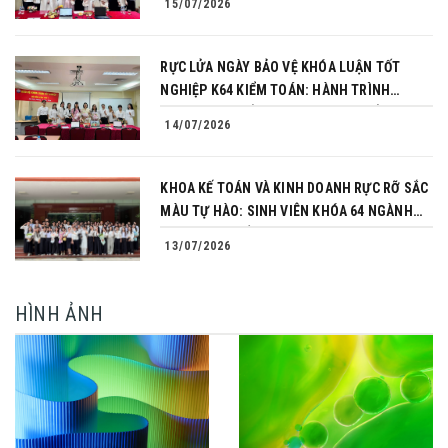
15/07/2026
RỰC LỬA NGÀY BẢO VỆ KHÓA LUẬN TỐT
NGHIỆP K64 KIỂM TOÁN: HÀNH TRÌNH
CHINH PHỤC CỦA NHỮNG NGƯỜI TIÊN
14/07/2026
PHONG
KHOA KẾ TOÁN VÀ KINH DOANH RỰC RỠ SẮC
MÀU TỰ HÀO: SINH VIÊN KHÓA 64 NGÀNH
TÀI CHÍNH NGÂN HÀNG CHINH PHỤC THÀNH
13/07/2026
CÔNG KHÓA LUẬN TỐT NGHIỆP
HÌNH ẢNH