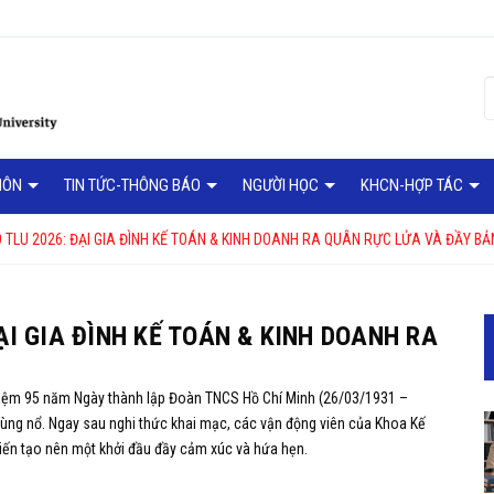
MÔN
TIN TỨC-THÔNG BÁO
NGƯỜI HỌC
KHCN-HỢP TÁC
 TLU 2026: ĐẠI GIA ĐÌNH KẾ TOÁN & KINH DOANH RA QUÂN RỰC LỬA VÀ ĐẦY BẢ
ẠI GIA ĐÌNH KẾ TOÁN & KINH DOANH RA
niệm 95 năm Ngày thành lập Đoàn TNCS Hồ Chí Minh (26/03/1931 –
bùng nổ. Ngay sau nghi thức khai mạc, các vận động viên của Khoa Kế
kiến tạo nên một khởi đầu đầy cảm xúc và hứa hẹn.