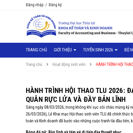
Đăng nhập
/
Đăng ký
TRANG CHỦ
GIỚI THIỆU
TUYỂN SINH 2026
BỘ 
Trang chủ
Hoạt động sinh viên
HÀNH TRÌNH HỘI THAO
HÀNH TRÌNH HỘI THAO TLU 2026: Đ
QUÂN RỰC LỬA VÀ ĐẦY BẢN LĨNH
Sáng ngày 08/03/2026, trong không khí sục sôi chào mừng kỷ 
26/03/2026), Lễ Khai mạc Hội thao sinh viên TLU đã chính thức 
toán và Kinh doanh đã bước vào những cuộc tranh tài đầu tiên, 
Bóng đá nữ: Bản lĩnh và tấm vé đi tiếp đầy thuyết phục