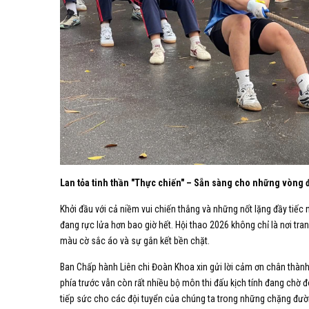
Lan tỏa tinh thần "Thực chiến" – Sẵn sàng cho những vòng đ
Khởi đầu với cả niềm vui chiến thắng và những nốt lặng đầy tiếc 
đang rực lửa hơn bao giờ hết. Hội thao 2026 không chỉ là nơi tran
màu cờ sắc áo và sự gắn kết bền chặt.
Ban Chấp hành Liên chi Đoàn Khoa xin gửi lời cảm ơn chân thành đ
phía trước vẫn còn rất nhiều bộ môn thi đấu kịch tính đang chờ đ
tiếp sức cho các đội tuyển của chúng ta trong những chặng đườn