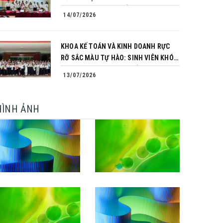
TRÌNH CHINH PHỤC CỦA NHỮNG
14/07/2026
NGƯỜI TIÊN PHONG
KHOA KẾ TOÁN VÀ KINH DOANH RỰC
RỠ SẮC MÀU TỰ HÀO: SINH VIÊN KHÓA
64 NGÀNH TÀI CHÍNH NGÂN HÀNG
13/07/2026
CHINH PHỤC THÀNH CÔNG KHÓA LUẬN
TỐT NGHIỆP
HÌNH ẢNH