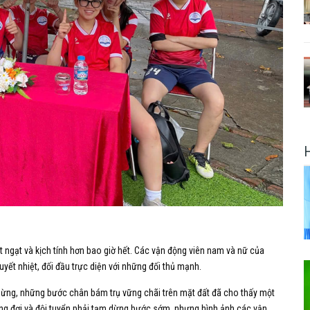
ột ngạt và kịch tính hơn bao giờ hết. Các vận động viên nam và nữ của
yết nhiệt, đối đầu trực diện với những đối thủ mạnh.
 thừng, những bước chân bám trụ vững chãi trên mặt đất đã cho thấy một
ong đợi và đội tuyển phải tạm dừng bước sớm, nhưng hình ảnh các vận