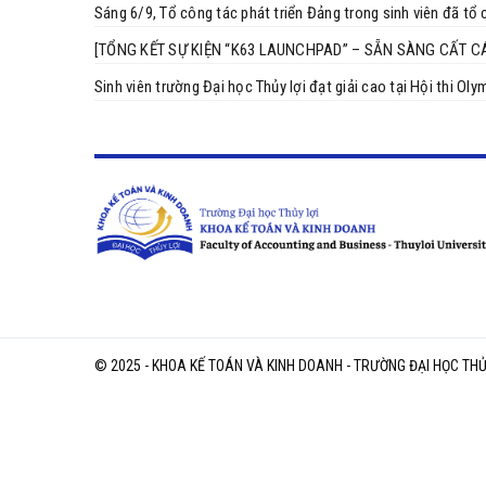
Sáng 6/9, Tổ công tác phát triển Đảng trong sinh viên đã t
[TỔNG KẾT SỰ KIỆN “K63 LAUNCHPAD” – SẴN SÀNG CẤT C
Sinh viên trường Đại học Thủy lợi đạt giải cao tại Hội thi O
© 2025 - KHOA KẾ TOÁN VÀ KINH DOANH - TRƯỜNG ĐẠI HỌC THỦ