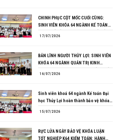
CHINH PHỤC CỘT MỐC CUỐI CÙNG:
SINH VIÊN KHÓA 64 NGÀNH KẾ TOÁN
BÙNG NỔ BẢN LĨNH TRONG BUỔI BẢO
17/07/2026
VỆ KHÓA LUẬN TỐT NGHIỆP
BẢN LĨNH NGƯỜI THỦY LỢI: SINH VIÊN
KHÓA 64 NGÀNH QUẢN TRỊ KINH
DOANH CHINH PHỤC THÀNH CÔNG BẢO
16/07/2026
VỆ KHÓA LUẬN TỐT NGHIỆP
Sinh viên khoá 64 ngành Kế toán Đại
học Thủy Lợi hoàn thành bảo vệ khóa
luận tốt nghiệp
15/07/2026
RỰC LỬA NGÀY BẢO VỆ KHÓA LUẬN
TỐT NGHIỆP K64 KIỂM TOÁN: HÀNH