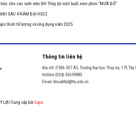
ổ chức cho các sinh viên ĐH Thủy lợi một buổi xem phim "MƯA ĐỎ".
ÁNH SAU 4 NĂM ĐẠI HỌC]
lympic Kinh tế lượng và ứng dụng năm 2025
Thông tin liên hệ
Địa chỉ:
P.306-307 A5, Trường Đại học Thủy lợi, 175 Tây
Hotline:
(024)-35639880
Email:
khoaktkd@tlu.edu.vn
Y LỢI
|
Cung cấp bởi
Sapo