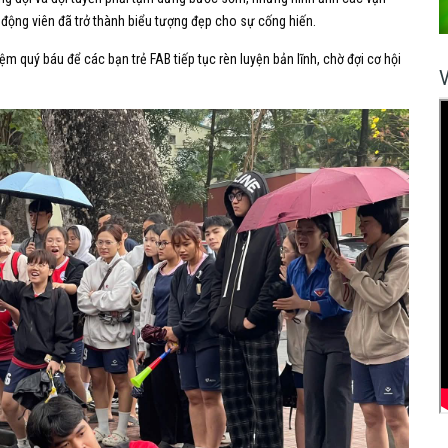
ổ động viên đã trở thành biểu tượng đẹp cho sự cống hiến.
ệm quý báu để các bạn trẻ FAB tiếp tục rèn luyện bản lĩnh, chờ đợi cơ hội