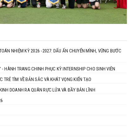
M TOÁN NHIỆM KỲ 2026 -2027: DẤU ẤN CHUYỂN MÌNH, VỮNG BƯỚC
 - HÀNH TRANG CHINH PHỤC KỲ INTERNSHIP CHO SINH VIÊN
C TRẺ TÌM VỀ BẢN SẮC VÀ KHÁT VỌNG KIẾN TẠO
& KINH DOANH RA QUÂN RỰC LỬA VÀ ĐẦY BẢN LĨNH
26