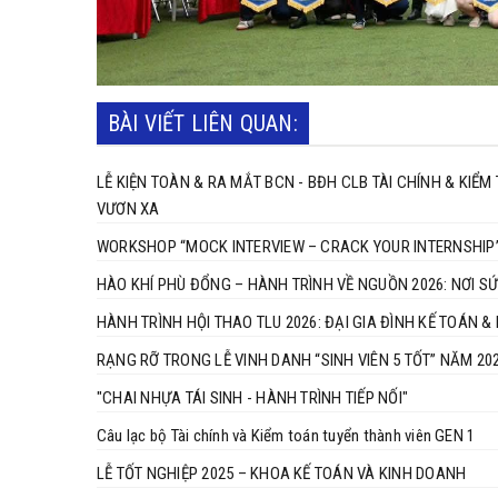
BÀI VIẾT LIÊN QUAN:
LỄ KIỆN TOÀN & RA MẮT BCN - BĐH CLB TÀI CHÍNH & KIỂ
VƯƠN XA
WORKSHOP “MOCK INTERVIEW – CRACK YOUR INTERNSHIP”
HÀO KHÍ PHÙ ĐỔNG – HÀNH TRÌNH VỀ NGUỒN 2026: NƠI SỨ
HÀNH TRÌNH HỘI THAO TLU 2026: ĐẠI GIA ĐÌNH KẾ TOÁN 
RẠNG RỠ TRONG LỄ VINH DANH “SINH VIÊN 5 TỐT” NĂM 20
"CHAI NHỰA TÁI SINH - HÀNH TRÌNH TIẾP NỐI"
Câu lạc bộ Tài chính và Kiểm toán tuyển thành viên GEN 1
LỄ TỐT NGHIỆP 2025 – KHOA KẾ TOÁN VÀ KINH DOANH