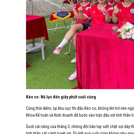
Kéo co: Nỗ lực đến giây phút cuối cùng
Cùng thời điểm, tại khu vực thi đấu Kéo co, không khí trở nên ng
Khoa Kế toán và Kinh doanh đã bước vào trận đấu với tinh thần hu
Dưới cái nắng của tháng 3, những đôi bàn tay siết chặt sợi dây
tinh thần sát cánh tuyệt vời. Dù kết quả cuối cùng không như m