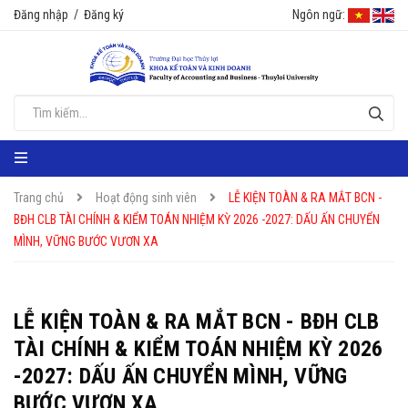
Đăng nhập
/
Đăng ký
Ngôn ngữ:
Trang chủ
Hoạt động sinh viên
LỄ KIỆN TOÀN & RA MẮT BCN -
BĐH CLB TÀI CHÍNH & KIỂM TOÁN NHIỆM KỲ 2026 -2027: DẤU ẤN CHUYỂN
MÌNH, VỮNG BƯỚC VƯƠN XA
LỄ KIỆN TOÀN & RA MẮT BCN - BĐH CLB
TÀI CHÍNH & KIỂM TOÁN NHIỆM KỲ 2026
-2027: DẤU ẤN CHUYỂN MÌNH, VỮNG
BƯỚC VƯƠN XA