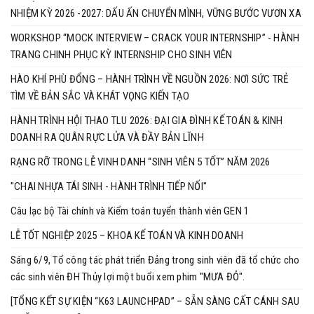
NHIỆM KỲ 2026 -2027: DẤU ẤN CHUYỂN MÌNH, VỮNG BƯỚC VƯƠN XA
WORKSHOP “MOCK INTERVIEW – CRACK YOUR INTERNSHIP” - HÀNH
TRANG CHINH PHỤC KỲ INTERNSHIP CHO SINH VIÊN
HÀO KHÍ PHÙ ĐỔNG – HÀNH TRÌNH VỀ NGUỒN 2026: NƠI SỨC TRẺ
TÌM VỀ BẢN SẮC VÀ KHÁT VỌNG KIẾN TẠO
HÀNH TRÌNH HỘI THAO TLU 2026: ĐẠI GIA ĐÌNH KẾ TOÁN & KINH
DOANH RA QUÂN RỰC LỬA VÀ ĐẦY BẢN LĨNH
RẠNG RỠ TRONG LỄ VINH DANH “SINH VIÊN 5 TỐT” NĂM 2026
"CHAI NHỰA TÁI SINH - HÀNH TRÌNH TIẾP NỐI"
Câu lạc bộ Tài chính và Kiểm toán tuyển thành viên GEN 1
LỄ TỐT NGHIỆP 2025 – KHOA KẾ TOÁN VÀ KINH DOANH
Sáng 6/9, Tổ công tác phát triển Đảng trong sinh viên đã tổ chức cho
các sinh viên ĐH Thủy lợi một buổi xem phim "MƯA ĐỎ".
[TỔNG KẾT SỰ KIỆN “K63 LAUNCHPAD” – SẴN SÀNG CẤT CÁNH SAU