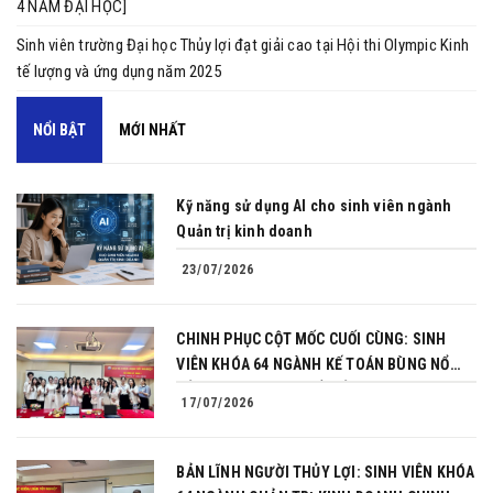
4 NĂM ĐẠI HỌC]
Sinh viên trường Đại học Thủy lợi đạt giải cao tại Hội thi Olympic Kinh
tế lượng và ứng dụng năm 2025
NỔI BẬT
MỚI NHẤT
Kỹ năng sử dụng AI cho sinh viên ngành
Quản trị kinh doanh
23/07/2026
CHINH PHỤC CỘT MỐC CUỐI CÙNG: SINH
VIÊN KHÓA 64 NGÀNH KẾ TOÁN BÙNG NỔ
BẢN LĨNH TRONG BUỔI BẢO VỆ KHÓA LUẬN
17/07/2026
TỐT NGHIỆP
BẢN LĨNH NGƯỜI THỦY LỢI: SINH VIÊN KHÓA