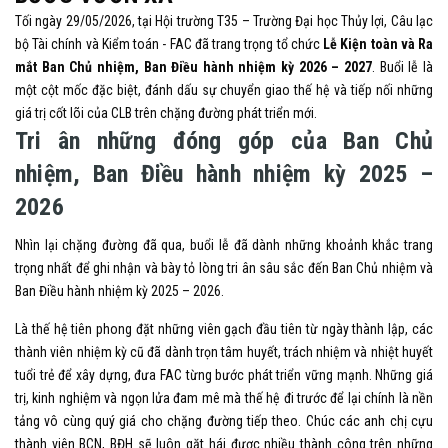
Tối ngày 29/05/2026, tại Hội trường T35 – Trường Đại học Thủy lợi, Câu lạc
bộ Tài chính và Kiểm toán - FAC đã trang trọng tổ chức
Lễ Kiện toàn và Ra
mắt Ban Chủ nhiệm, Ban Điều hành nhiệm kỳ 2026 – 2027
. Buổi lễ là
một cột mốc đặc biệt, đánh dấu sự chuyển giao thế hệ và tiếp nối những
giá trị cốt lõi của CLB trên chặng đường phát triển mới.
Tri ân những đóng góp của Ban Chủ
nhiệm, Ban Điều hành nhiệm kỳ 2025 –
2026
Nhìn lại chặng đường đã qua, buổi lễ đã dành những khoảnh khắc trang
trọng nhất để ghi nhận và bày tỏ lòng tri ân sâu sắc đến Ban Chủ nhiệm và
Ban Điều hành nhiệm kỳ 2025 – 2026.
Là thế hệ tiên phong đặt những viên gạch đầu tiên từ ngày thành lập, các
thành viên nhiệm kỳ cũ đã dành trọn tâm huyết, trách nhiệm và nhiệt huyết
tuổi trẻ để xây dựng, đưa FAC từng bước phát triển vững mạnh. Những giá
trị, kinh nghiệm và ngọn lửa đam mê mà thế hệ đi trước để lại chính là nền
tảng vô cùng quý giá cho chặng đường tiếp theo. Chúc các anh chị cựu
thành viên BCN, BĐH sẽ luôn gặt hái được nhiều thành công trên những