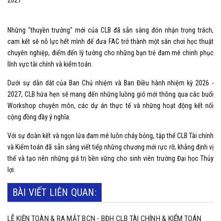
Những "thuyền trưởng" mới của CLB đã sẵn sàng đón nhận trọng trách,
cam kết sẽ nỗ lực hết mình để đưa FAC trở thành một sân chơi học thuật
chuyên nghiệp, điểm đến lý tưởng cho những bạn trẻ đam mê chinh phục
lĩnh vực tài chính và kiểm toán.
Dưới sự dẫn dắt của Ban Chủ nhiệm và Ban Điều hành nhiệm kỳ 2026 -
2027, CLB hứa hẹn sẽ mang đến những luồng gió mới thông qua các buổi
Workshop chuyên môn, các dự án thực tế và những hoạt động kết nối
cộng đồng đầy ý nghĩa.
Với sự đoàn kết và ngọn lửa đam mê luôn cháy bỏng, tập thể CLB Tài chính
và Kiểm toán đã sẵn sàng viết tiếp những chương mới rực rỡ, khẳng định vị
thế và tạo nên những giá trị bền vững cho sinh viên trường Đại học Thủy
lợi.
BÀI VIẾT LIÊN QUAN:
LỄ KIỆN TOÀN & RA MẮT BCN - BĐH CLB TÀI CHÍNH & KIỂM TOÁN