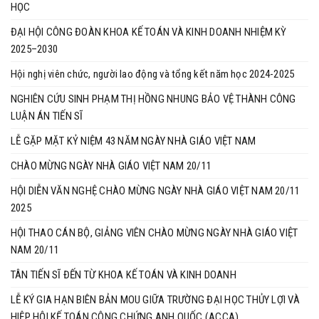
HỌC
ĐẠI HỘI CÔNG ĐOÀN KHOA KẾ TOÁN VÀ KINH DOANH NHIỆM KỲ
2025–2030
Hội nghị viên chức, người lao động và tổng kết năm học 2024-2025
NGHIÊN CỨU SINH PHẠM THỊ HỒNG NHUNG BẢO VỆ THÀNH CÔNG
LUẬN ÁN TIẾN SĨ
LỄ GẶP MẶT KỶ NIỆM 43 NĂM NGÀY NHÀ GIÁO VIỆT NAM
CHÀO MỪNG NGÀY NHÀ GIÁO VIỆT NAM 20/11
HỘI DIỄN VĂN NGHỆ CHÀO MỪNG NGÀY NHÀ GIÁO VIỆT NAM 20/11
2025
HỘI THAO CÁN BỘ, GIẢNG VIÊN CHÀO MỪNG NGÀY NHÀ GIÁO VIỆT
NAM 20/11
TÂN TIẾN SĨ ĐẾN TỪ KHOA KẾ TOÁN VÀ KINH DOANH
LỄ KÝ GIA HẠN BIÊN BẢN MOU GIỮA TRƯỜNG ĐẠI HỌC THỦY LỢI VÀ
HIỆP HỘI KẾ TOÁN CÔNG CHỨNG ANH QUỐC (ACCA)