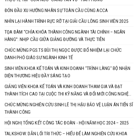
ĐÓN ĐẦU XU HƯỚNG NHÂN SỰ TOÀN CẦU CÙNG ACCA
NHÌN LẠI HÀNH TRÌNH RỰC RỠ TẠI GIẢI CẦU LÔNG SINH VIÊN 2025
TỌA ĐÀM “CHÌA KHÓA THÀNH CÔNG NGÀNH TÀI CHÍNH – NGÂN
HÀNG”: NHỊP CẦU GIỮA GIẢNG ĐƯỜNG VÀ THỰC TIỄN
CHÚC MỪNG PGS.TS BÙI THỊ NGỌC ĐƯỢC BỔ NHIỆM LẠI CHỨC
DANH PHÓ GIÁO SƯ NGÀNH KINH TẾ
SINH VIÊN KHOA KẾ TOÁN VÀ KINH DOANH "TRÌNH LÀNG" BỘ NHẬN
DIỆN THƯƠNG HIỆU ĐẦY SÁNG TẠO
GIẢNG VIÊN KHOA KẾ TOÁN VÀ KINH DOANH THAM GIA VÀ ĐẠT
THÀNH TÍCH CAO TẠI CUỘC THI KỸ NĂNG VÀ ĐỔI MỚI CÔNG NGHỆ
BRICS 2025
CHÚC MỪNG NGHIÊN CỨU SINH LÊ THỊ HẬU BẢO VỆ LUẬN ÁN TIẾN SĨ
THÀNH CÔNG
HỘI NGHỊ TỔNG KẾT CÔNG TÁC ĐOÀN - HỘI NĂM HỌC 2024 – 2025
TALKSHOW: DẪN LỐI TRI THỨC – HIỂU ĐỂ LÀM NGHIÊN CỨU KHOA