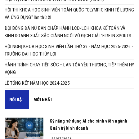
HỘI THI KHOA HỌC SINH VIÊN TOÀN QUỐC "OLYMPIC KINH TẾ LƯỢNG
VÀ ỨNG DỤNG" lần thứ XI
ĐỘI BÓNG ĐÁ NỮ BAN CHẤP HÀNH LCĐ-LCH KHOA KẾ TOÁN VÀ
KINH DOANH XUẤT SẮC GIÀNH NGÔI VÔ ĐỊCH GIẢI "FIRE IN SPORTS
2025"
HỘI NGHỊ KHOA HỌC SINH VIÊN LẦN THỨ 39 - NĂM HỌC 2025-2026 -
TRƯỜNG ĐẠI HỌC THỦY LỢI ​​​​​​​
HÀNH TRÌNH CHẠY TIẾP SỨC – LAN TỎA YÊU THƯƠNG, TIẾP THÊM HY
VỌNG
LỄ TỔNG KẾT NĂM HỌC 2024-2025
NỔI BẬT
MỚI NHẤT
Kỹ năng sử dụng AI cho sinh viên ngành
Quản trị kinh doanh
23/07/2026