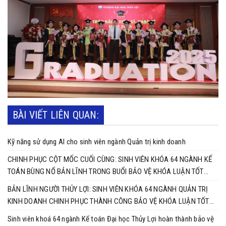
BÀI VIẾT LIÊN QUAN:
Kỹ năng sử dụng AI cho sinh viên ngành Quản trị kinh doanh
CHINH PHỤC CỘT MỐC CUỐI CÙNG: SINH VIÊN KHÓA 64 NGÀNH KẾ
TOÁN BÙNG NỔ BẢN LĨNH TRONG BUỔI BẢO VỆ KHÓA LUẬN TỐT
NGHIỆP
BẢN LĨNH NGƯỜI THỦY LỢI: SINH VIÊN KHÓA 64 NGÀNH QUẢN TRỊ
KINH DOANH CHINH PHỤC THÀNH CÔNG BẢO VỆ KHÓA LUẬN TỐT
NGHIỆP
Sinh viên khoá 64 ngành Kế toán Đại học Thủy Lợi hoàn thành bảo vệ