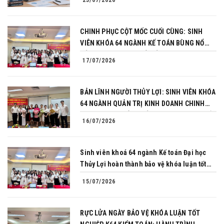
CHINH PHỤC CỘT MỐC CUỐI CÙNG: SINH
VIÊN KHÓA 64 NGÀNH KẾ TOÁN BÙNG NỔ
BẢN LĨNH TRONG BUỔI BẢO VỆ KHÓA LUẬN
17/07/2026
TỐT NGHIỆP
BẢN LĨNH NGƯỜI THỦY LỢI: SINH VIÊN KHÓA
64 NGÀNH QUẢN TRỊ KINH DOANH CHINH
PHỤC THÀNH CÔNG BẢO VỆ KHÓA LUẬN TỐT
16/07/2026
NGHIỆP
Sinh viên khoá 64 ngành Kế toán Đại học
Thủy Lợi hoàn thành bảo vệ khóa luận tốt
nghiệp
15/07/2026
RỰC LỬA NGÀY BẢO VỆ KHÓA LUẬN TỐT