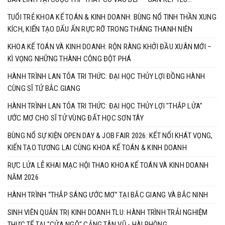
THƯƠNG”
TUỔI TRẺ KHOA KẾ TOÁN & KINH DOANH: BÙNG NỔ TINH THẦN XUNG
KÍCH, KIẾN TẠO DẤU ẤN RỰC RỠ TRONG THÁNG THANH NIÊN
KHOA KẾ TOÁN VÀ KINH DOANH: RỘN RÀNG KHỞI ĐẦU XUÂN MỚI –
KÌ VỌNG NHỮNG THÀNH CÔNG ĐỘT PHÁ
HÀNH TRÌNH LAN TỎA TRI THỨC: ĐẠI HỌC THỦY LỢI ĐỒNG HÀNH
CÙNG SĨ TỬ BẮC GIANG
HÀNH TRÌNH LAN TỎA TRI THỨC: ĐẠI HỌC THỦY LỢI "THẮP LỬA"
ƯỚC MƠ CHO SĨ TỬ VÙNG ĐẤT HỌC SƠN TÂY
BÙNG NỔ SỰ KIỆN OPEN DAY & JOB FAIR 2026: KẾT NỐI KHÁT VỌNG,
KIẾN TẠO TƯƠNG LAI CÙNG KHOA KẾ TOÁN & KINH DOANH
RỰC LỬA LỄ KHAI MẠC HỘI THAO KHOA KẾ TOÁN VÀ KINH DOANH
NĂM 2026
HÀNH TRÌNH “THẮP SÁNG ƯỚC MƠ” TẠI BẮC GIANG VÀ BẮC NINH
SINH VIÊN QUẢN TRỊ KINH DOANH TLU: HÀNH TRÌNH TRẢI NGHIỆM
THỰC TẾ TẠI "CỬA NGÕ" CẢNG TÂN VŨ - HÀI PHÒNG