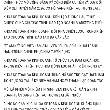
CHÍNH THỨC MỞ CỔNG ĐĂNG KÝ CỘNG ĐIỂM ƯU TIÊN VÀ QUY ĐỔI
ĐIỂM XÉT TUYỂN NĂM 2026: CƠ HỘI VÀNG KIẾN TẠO TƯƠNG LAI
CÙNG KHOA KẾ TOÁN & KINH DOANH
KHOA KẾ TOÁN VÀ KINH DOANH: KIẾN TẠO TƯƠNG LAI, "THỰC
CHIẾN" CÙNG CHƯƠNG TRÌNH ĐÀO TẠO NGÀNH MARKETING THẾ HỆ
MỚI
KHOA KẾ TOÁN & KINH DOANH: ĐỘT PHÁ CHIẾN LƯỢC TRONG KIẾN
TẠO CHƯƠNG TRÌNH ĐÀO TẠO ĐA CẤP BẬC
“TRẠM KẾT NỐI VIỆC LÀM SINH VIÊN” PHIÊN SỐ 01: KHỞI TRANH
HÀNH TRÌNH CHINH PHỤC NHÀ TUYỂN DỤNG
KHOA KẾ TOÁN VÀ KINH DOANH: TỔ CHỨC TỌA ĐÀM KHOA HỌC
TRỌNG ĐIỂM – HIỆN THỰC HÓA ĐỘNG LỰC PHÁT TRIỂN TRONG KỶ
NGUYÊN MỚI
KHOA KẾ TOÁN VÀ KINH DOANH BÙNG NỔ SỨC TRẺ, GẶT HÁI THÀNH
TÍCH RỰC RỠ TẠI LỄ KỶ NIỆM 95 NĂM NGÀY THÀNH LẬP ĐOÀN TNCS
HỒ CHÍ MINH
MỖI LÁ PHIẾU MỘT NIỀM TIN: SINH VIÊN KHOA KẾ TOÁN & KINH
DOANH SẴN SÀNG KIẾN TẠO TƯƠNG LAI ĐẤT NƯỚC
BÙNG NỔ CẢM XÚC: KHOA KẾ TOÁN & KINH DOANH KHẲNG ĐỊNH
BẢN LĨNH TẠI CUỘC THI “THẦY CÔ VÀO BẾP – GẮN KẾT YÊU