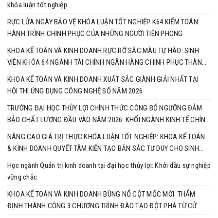
khóa luận tốt nghiệp
RỰC LỬA NGÀY BẢO VỆ KHÓA LUẬN TỐT NGHIỆP K64 KIỂM TOÁN:
HÀNH TRÌNH CHINH PHỤC CỦA NHỮNG NGƯỜI TIÊN PHONG
KHOA KẾ TOÁN VÀ KINH DOANH RỰC RỠ SẮC MÀU TỰ HÀO: SINH
VIÊN KHÓA 64 NGÀNH TÀI CHÍNH NGÂN HÀNG CHINH PHỤC THÀNH
CÔNG KHÓA LUẬN TỐT NGHIỆP
KHOA KẾ TOÁN VÀ KINH DOANH XUẤT SẮC GIÀNH GIẢI NHẤT TẠI
HỘI THI ỨNG DỤNG CÔNG NGHỆ SỐ NĂM 2026
TRƯỜNG ĐẠI HỌC THỦY LỢI CHÍNH THỨC CÔNG BỐ NGƯỠNG ĐẢM
BẢO CHẤT LƯỢNG ĐẦU VÀO NĂM 2026: KHỐI NGÀNH KINH TẾ CHÍNH
THỨC VÀO CUỘC ĐUA RỰC LỬA
NÂNG CAO GIÁ TRỊ THỰC KHÓA LUẬN TỐT NGHIỆP: KHOA KẾ TOÁN
& KINH DOANH QUYẾT TÂM KIẾN TẠO BẢN SẮC TƯ DUY CHO SINH
VIÊN
Học ngành Quản trị kinh doanh tại đại học thủy lợi: Khởi đầu sự nghiệp
vững chắc
KHOA KẾ TOÁN VÀ KINH DOANH BÙNG NỔ CỘT MỐC MỚI: THẨM
ĐỊNH THÀNH CÔNG 3 CHƯƠNG TRÌNH ĐÀO TẠO ĐỘT PHÁ TỪ CỬ
NHÂN ĐẾN TIẾN SĨ