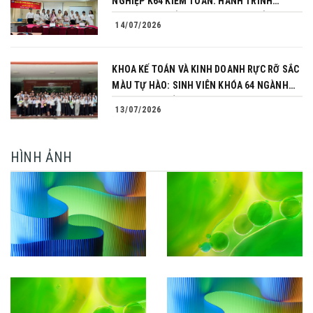
NGHIỆP K64 KIỂM TOÁN: HÀNH TRÌNH
CHINH PHỤC CỦA NHỮNG NGƯỜI TIÊN
14/07/2026
PHONG
KHOA KẾ TOÁN VÀ KINH DOANH RỰC RỠ SẮC
MÀU TỰ HÀO: SINH VIÊN KHÓA 64 NGÀNH
TÀI CHÍNH NGÂN HÀNG CHINH PHỤC THÀNH
13/07/2026
CÔNG KHÓA LUẬN TỐT NGHIỆP
HÌNH ẢNH