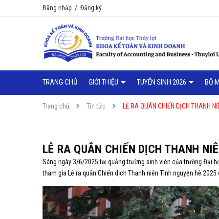
Đăng nhập
/
Đăng ký
TRANG CHỦ
GIỚI THIỆU
TUYỂN SINH 2026
BỘ 
Trang chủ
Tin tức
LỄ RA QUÂN CHIẾN DỊCH THANH NI
LỄ RA QUÂN CHIẾN DỊCH THANH NI
Sáng ngày 3/6/2025 tại quảng trường sinh viên của trường Đại học
tham gia Lễ ra quân Chiến dịch Thanh niên Tình nguyện hè 2025 c