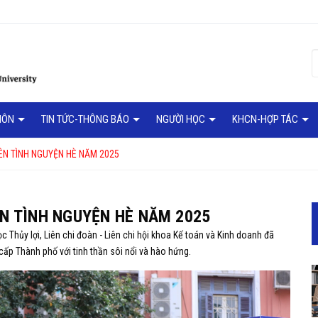
MÔN
TIN TỨC-THÔNG BÁO
NGƯỜI HỌC
KHCN-HỢP TÁC
ÊN TÌNH NGUYỆN HÈ NĂM 2025
ÊN TÌNH NGUYỆN HÈ NĂM 2025
 Thủy lợi, Liên chi đoàn - Liên chi hội khoa Kế toán và Kinh doanh đã
ấp Thành phố với tinh thần sôi nổi và hào hứng.