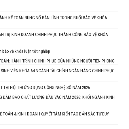
GÀNH KẾ TOÁN BÙNG NỔ BẢN LĨNH TRONG BUỔI BẢO VỆ KHÓA
QUẢN TRỊ KINH DOANH CHINH PHỤC THÀNH CÔNG BẢO VỆ KHÓA
h bảo vệ khóa luận tốt nghiệp
 TOÁN: HÀNH TRÌNH CHINH PHỤC CỦA NHỮNG NGƯỜI TIÊN PHONG
 SINH VIÊN KHÓA 64 NGÀNH TÀI CHÍNH NGÂN HÀNG CHINH PHỤC
T TẠI HỘI THI ỨNG DỤNG CÔNG NGHỆ SỐ NĂM 2026
G ĐẢM BẢO CHẤT LƯỢNG ĐẦU VÀO NĂM 2026: KHỐI NGÀNH KINH
Ế TOÁN & KINH DOANH QUYẾT TÂM KIẾN TẠO BẢN SẮC TƯ DUY