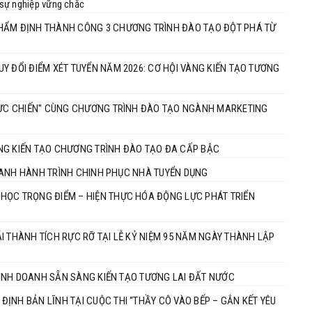
u sự nghiệp vững chắc
THẨM ĐỊNH THÀNH CÔNG 3 CHƯƠNG TRÌNH ĐÀO TẠO ĐỘT PHÁ TỪ
Y ĐỔI ĐIỂM XÉT TUYỂN NĂM 2026: CƠ HỘI VÀNG KIẾN TẠO TƯƠNG
THỰC CHIẾN" CÙNG CHƯƠNG TRÌNH ĐÀO TẠO NGÀNH MARKETING
NG KIẾN TẠO CHƯƠNG TRÌNH ĐÀO TẠO ĐA CẤP BẬC
 TRANH HÀNH TRÌNH CHINH PHỤC NHÀ TUYỂN DỤNG
HỌC TRỌNG ĐIỂM – HIỆN THỰC HÓA ĐỘNG LỰC PHÁT TRIỂN
I THÀNH TÍCH RỰC RỠ TẠI LỄ KỶ NIỆM 95 NĂM NGÀY THÀNH LẬP
 KINH DOANH SẴN SÀNG KIẾN TẠO TƯƠNG LAI ĐẤT NƯỚC
ỊNH BẢN LĨNH TẠI CUỘC THI “THẦY CÔ VÀO BẾP – GẮN KẾT YÊU