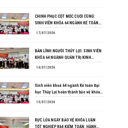
CHINH PHỤC CỘT MỐC CUỐI CÙNG:
SINH VIÊN KHÓA 64 NGÀNH KẾ TOÁN
BÙNG NỔ BẢN LĨNH TRONG BUỔI BẢO
17/07/2026
VỆ KHÓA LUẬN TỐT NGHIỆP
BẢN LĨNH NGƯỜI THỦY LỢI: SINH VIÊN
KHÓA 64 NGÀNH QUẢN TRỊ KINH
DOANH CHINH PHỤC THÀNH CÔNG BẢO
16/07/2026
VỆ KHÓA LUẬN TỐT NGHIỆP
Sinh viên khoá 64 ngành Kế toán Đại
học Thủy Lợi hoàn thành bảo vệ khóa
luận tốt nghiệp
15/07/2026
RỰC LỬA NGÀY BẢO VỆ KHÓA LUẬN
TỐT NGHIỆP K64 KIỂM TOÁN: HÀNH