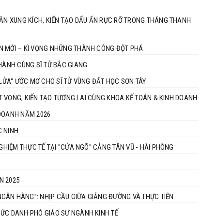
HẦN XUNG KÍCH, KIẾN TẠO DẤU ẤN RỰC RỠ TRONG THÁNG THANH
ÂN MỚI – KÌ VỌNG NHỮNG THÀNH CÔNG ĐỘT PHÁ
 HÀNH CÙNG SĨ TỬ BẮC GIANG
 LỬA" ƯỚC MƠ CHO SĨ TỬ VÙNG ĐẤT HỌC SƠN TÂY
HÁT VỌNG, KIẾN TẠO TƯƠNG LAI CÙNG KHOA KẾ TOÁN & KINH DOANH
 DOANH NĂM 2026
C NINH
NGHIỆM THỰC TẾ TẠI "CỬA NGÕ" CẢNG TÂN VŨ - HÀI PHÒNG
N 2025
GÂN HÀNG”: NHỊP CẦU GIỮA GIẢNG ĐƯỜNG VÀ THỰC TIỄN
HỨC DANH PHÓ GIÁO SƯ NGÀNH KINH TẾ