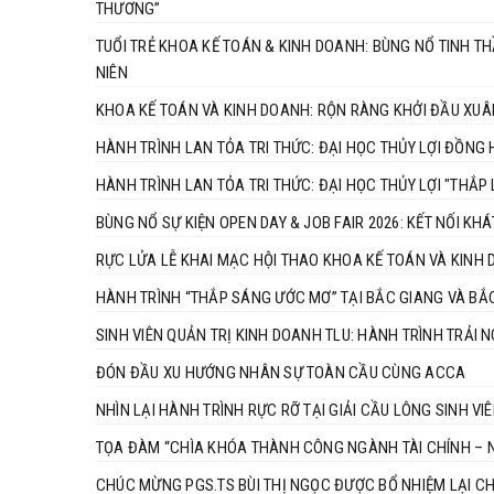
THƯƠNG”
TUỔI TRẺ KHOA KẾ TOÁN & KINH DOANH: BÙNG NỔ TINH T
NIÊN
KHOA KẾ TOÁN VÀ KINH DOANH: RỘN RÀNG KHỞI ĐẦU XU
HÀNH TRÌNH LAN TỎA TRI THỨC: ĐẠI HỌC THỦY LỢI ĐỒNG
HÀNH TRÌNH LAN TỎA TRI THỨC: ĐẠI HỌC THỦY LỢI "THẮP
BÙNG NỔ SỰ KIỆN OPEN DAY & JOB FAIR 2026: KẾT NỐI K
RỰC LỬA LỄ KHAI MẠC HỘI THAO KHOA KẾ TOÁN VÀ KINH
HÀNH TRÌNH “THẮP SÁNG ƯỚC MƠ” TẠI BẮC GIANG VÀ BẮ
SINH VIÊN QUẢN TRỊ KINH DOANH TLU: HÀNH TRÌNH TRẢI 
ĐÓN ĐẦU XU HƯỚNG NHÂN SỰ TOÀN CẦU CÙNG ACCA
NHÌN LẠI HÀNH TRÌNH RỰC RỠ TẠI GIẢI CẦU LÔNG SINH VIÊ
TỌA ĐÀM “CHÌA KHÓA THÀNH CÔNG NGÀNH TÀI CHÍNH – N
CHÚC MỪNG PGS.TS BÙI THỊ NGỌC ĐƯỢC BỔ NHIỆM LẠI C