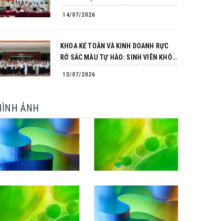
TRÌNH CHINH PHỤC CỦA NHỮNG
14/07/2026
NGƯỜI TIÊN PHONG
KHOA KẾ TOÁN VÀ KINH DOANH RỰC
RỠ SẮC MÀU TỰ HÀO: SINH VIÊN KHÓA
64 NGÀNH TÀI CHÍNH NGÂN HÀNG
13/07/2026
CHINH PHỤC THÀNH CÔNG KHÓA LUẬN
TỐT NGHIỆP
HÌNH ẢNH