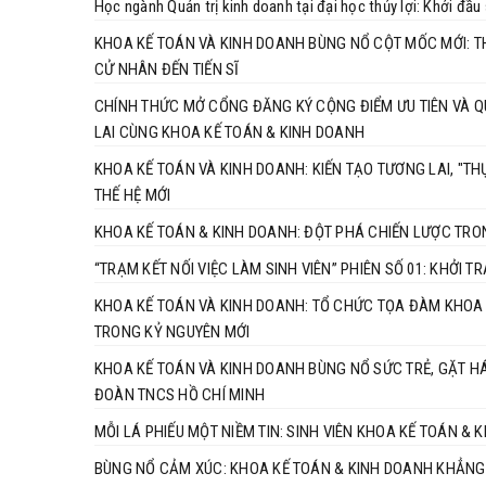
Học ngành Quản trị kinh doanh tại đại học thủy lợi: Khởi đầ
KHOA KẾ TOÁN VÀ KINH DOANH BÙNG NỔ CỘT MỐC MỚI: 
CỬ NHÂN ĐẾN TIẾN SĨ
CHÍNH THỨC MỞ CỔNG ĐĂNG KÝ CỘNG ĐIỂM ƯU TIÊN VÀ QU
LAI CÙNG KHOA KẾ TOÁN & KINH DOANH
KHOA KẾ TOÁN VÀ KINH DOANH: KIẾN TẠO TƯƠNG LAI, "
THẾ HỆ MỚI
KHOA KẾ TOÁN & KINH DOANH: ĐỘT PHÁ CHIẾN LƯỢC TRO
“TRẠM KẾT NỐI VIỆC LÀM SINH VIÊN” PHIÊN SỐ 01: KHỞI
KHOA KẾ TOÁN VÀ KINH DOANH: TỔ CHỨC TỌA ĐÀM KHOA 
TRONG KỶ NGUYÊN MỚI
KHOA KẾ TOÁN VÀ KINH DOANH BÙNG NỔ SỨC TRẺ, GẶT HÁ
ĐOÀN TNCS HỒ CHÍ MINH
MỖI LÁ PHIẾU MỘT NIỀM TIN: SINH VIÊN KHOA KẾ TOÁN &
BÙNG NỔ CẢM XÚC: KHOA KẾ TOÁN & KINH DOANH KHẲNG Đ