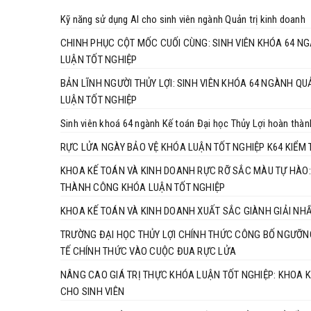
Kỹ năng sử dụng AI cho sinh viên ngành Quản trị kinh doanh
CHINH PHỤC CỘT MỐC CUỐI CÙNG: SINH VIÊN KHÓA 64 N
LUẬN TỐT NGHIỆP
BẢN LĨNH NGƯỜI THỦY LỢI: SINH VIÊN KHÓA 64 NGÀNH 
LUẬN TỐT NGHIỆP
Sinh viên khoá 64 ngành Kế toán Đại học Thủy Lợi hoàn thàn
RỰC LỬA NGÀY BẢO VỆ KHÓA LUẬN TỐT NGHIỆP K64 KIỂM
KHOA KẾ TOÁN VÀ KINH DOANH RỰC RỠ SẮC MÀU TỰ HÀO:
THÀNH CÔNG KHÓA LUẬN TỐT NGHIỆP
KHOA KẾ TOÁN VÀ KINH DOANH XUẤT SẮC GIÀNH GIẢI NHẤ
TRƯỜNG ĐẠI HỌC THỦY LỢI CHÍNH THỨC CÔNG BỐ NGƯỠN
TẾ CHÍNH THỨC VÀO CUỘC ĐUA RỰC LỬA
NÂNG CAO GIÁ TRỊ THỰC KHÓA LUẬN TỐT NGHIỆP: KHOA K
CHO SINH VIÊN