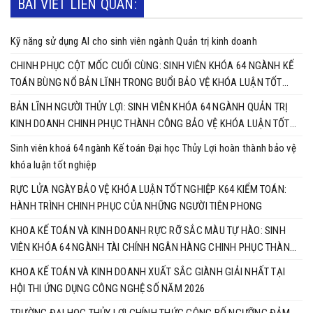
BÀI VIẾT LIÊN QUAN:
Kỹ năng sử dụng AI cho sinh viên ngành Quản trị kinh doanh
CHINH PHỤC CỘT MỐC CUỐI CÙNG: SINH VIÊN KHÓA 64 NGÀNH KẾ
TOÁN BÙNG NỔ BẢN LĨNH TRONG BUỔI BẢO VỆ KHÓA LUẬN TỐT
NGHIỆP
BẢN LĨNH NGƯỜI THỦY LỢI: SINH VIÊN KHÓA 64 NGÀNH QUẢN TRỊ
KINH DOANH CHINH PHỤC THÀNH CÔNG BẢO VỆ KHÓA LUẬN TỐT
NGHIỆP
Sinh viên khoá 64 ngành Kế toán Đại học Thủy Lợi hoàn thành bảo vệ
khóa luận tốt nghiệp
RỰC LỬA NGÀY BẢO VỆ KHÓA LUẬN TỐT NGHIỆP K64 KIỂM TOÁN:
HÀNH TRÌNH CHINH PHỤC CỦA NHỮNG NGƯỜI TIÊN PHONG
KHOA KẾ TOÁN VÀ KINH DOANH RỰC RỠ SẮC MÀU TỰ HÀO: SINH
VIÊN KHÓA 64 NGÀNH TÀI CHÍNH NGÂN HÀNG CHINH PHỤC THÀNH
CÔNG KHÓA LUẬN TỐT NGHIỆP
KHOA KẾ TOÁN VÀ KINH DOANH XUẤT SẮC GIÀNH GIẢI NHẤT TẠI
HỘI THI ỨNG DỤNG CÔNG NGHỆ SỐ NĂM 2026
TRƯỜNG ĐẠI HỌC THỦY LỢI CHÍNH THỨC CÔNG BỐ NGƯỠNG ĐẢM