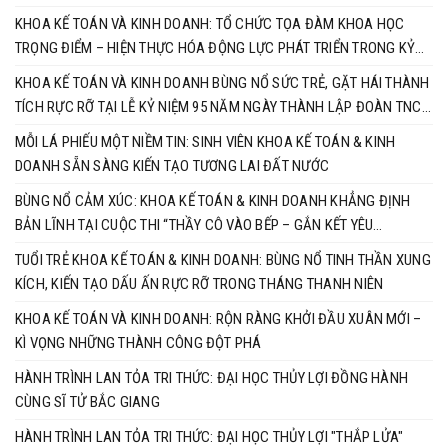
KHOA KẾ TOÁN VÀ KINH DOANH: TỔ CHỨC TỌA ĐÀM KHOA HỌC
TRỌNG ĐIỂM – HIỆN THỰC HÓA ĐỘNG LỰC PHÁT TRIỂN TRONG KỶ
NGUYÊN MỚI
KHOA KẾ TOÁN VÀ KINH DOANH BÙNG NỔ SỨC TRẺ, GẶT HÁI THÀNH
TÍCH RỰC RỠ TẠI LỄ KỶ NIỆM 95 NĂM NGÀY THÀNH LẬP ĐOÀN TNCS
HỒ CHÍ MINH
MỖI LÁ PHIẾU MỘT NIỀM TIN: SINH VIÊN KHOA KẾ TOÁN & KINH
DOANH SẴN SÀNG KIẾN TẠO TƯƠNG LAI ĐẤT NƯỚC
BÙNG NỔ CẢM XÚC: KHOA KẾ TOÁN & KINH DOANH KHẲNG ĐỊNH
BẢN LĨNH TẠI CUỘC THI “THẦY CÔ VÀO BẾP – GẮN KẾT YÊU
THƯƠNG”
TUỔI TRẺ KHOA KẾ TOÁN & KINH DOANH: BÙNG NỔ TINH THẦN XUNG
KÍCH, KIẾN TẠO DẤU ẤN RỰC RỠ TRONG THÁNG THANH NIÊN
KHOA KẾ TOÁN VÀ KINH DOANH: RỘN RÀNG KHỞI ĐẦU XUÂN MỚI –
KÌ VỌNG NHỮNG THÀNH CÔNG ĐỘT PHÁ
HÀNH TRÌNH LAN TỎA TRI THỨC: ĐẠI HỌC THỦY LỢI ĐỒNG HÀNH
CÙNG SĨ TỬ BẮC GIANG
HÀNH TRÌNH LAN TỎA TRI THỨC: ĐẠI HỌC THỦY LỢI "THẮP LỬA"