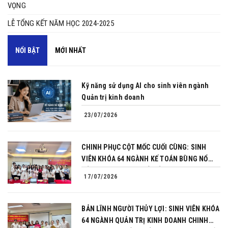
VỌNG
LỄ TỔNG KẾT NĂM HỌC 2024-2025
NỔI BẬT
MỚI NHẤT
Kỹ năng sử dụng AI cho sinh viên ngành
Quản trị kinh doanh
23/07/2026
CHINH PHỤC CỘT MỐC CUỐI CÙNG: SINH
VIÊN KHÓA 64 NGÀNH KẾ TOÁN BÙNG NỔ
BẢN LĨNH TRONG BUỔI BẢO VỆ KHÓA LUẬN
17/07/2026
TỐT NGHIỆP
BẢN LĨNH NGƯỜI THỦY LỢI: SINH VIÊN KHÓA
64 NGÀNH QUẢN TRỊ KINH DOANH CHINH