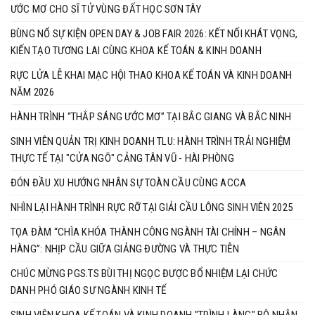
ƯỚC MƠ CHO SĨ TỬ VÙNG ĐẤT HỌC SƠN TÂY
BÙNG NỔ SỰ KIỆN OPEN DAY & JOB FAIR 2026: KẾT NỐI KHÁT VỌNG,
KIẾN TẠO TƯƠNG LAI CÙNG KHOA KẾ TOÁN & KINH DOANH
RỰC LỬA LỄ KHAI MẠC HỘI THAO KHOA KẾ TOÁN VÀ KINH DOANH
NĂM 2026
HÀNH TRÌNH “THẮP SÁNG ƯỚC MƠ” TẠI BẮC GIANG VÀ BẮC NINH
SINH VIÊN QUẢN TRỊ KINH DOANH TLU: HÀNH TRÌNH TRẢI NGHIỆM
THỰC TẾ TẠI "CỬA NGÕ" CẢNG TÂN VŨ - HÀI PHÒNG
ĐÓN ĐẦU XU HƯỚNG NHÂN SỰ TOÀN CẦU CÙNG ACCA
NHÌN LẠI HÀNH TRÌNH RỰC RỠ TẠI GIẢI CẦU LÔNG SINH VIÊN 2025
TỌA ĐÀM “CHÌA KHÓA THÀNH CÔNG NGÀNH TÀI CHÍNH – NGÂN
HÀNG”: NHỊP CẦU GIỮA GIẢNG ĐƯỜNG VÀ THỰC TIỄN
CHÚC MỪNG PGS.TS BÙI THỊ NGỌC ĐƯỢC BỔ NHIỆM LẠI CHỨC
DANH PHÓ GIÁO SƯ NGÀNH KINH TẾ
SINH VIÊN KHOA KẾ TOÁN VÀ KINH DOANH "TRÌNH LÀNG" BỘ NHẬN