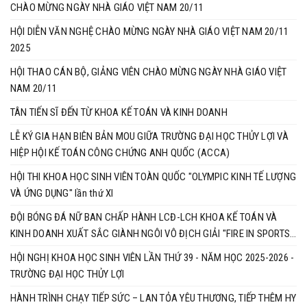
CHÀO MỪNG NGÀY NHÀ GIÁO VIỆT NAM 20/11
HỘI DIỄN VĂN NGHỆ CHÀO MỪNG NGÀY NHÀ GIÁO VIỆT NAM 20/11
2025
HỘI THAO CÁN BỘ, GIẢNG VIÊN CHÀO MỪNG NGÀY NHÀ GIÁO VIỆT
NAM 20/11
TÂN TIẾN SĨ ĐẾN TỪ KHOA KẾ TOÁN VÀ KINH DOANH
LỄ KÝ GIA HẠN BIÊN BẢN MOU GIỮA TRƯỜNG ĐẠI HỌC THỦY LỢI VÀ
HIỆP HỘI KẾ TOÁN CÔNG CHỨNG ANH QUỐC (ACCA)
HỘI THI KHOA HỌC SINH VIÊN TOÀN QUỐC "OLYMPIC KINH TẾ LƯỢNG
VÀ ỨNG DỤNG" lần thứ XI
ĐỘI BÓNG ĐÁ NỮ BAN CHẤP HÀNH LCĐ-LCH KHOA KẾ TOÁN VÀ
KINH DOANH XUẤT SẮC GIÀNH NGÔI VÔ ĐỊCH GIẢI "FIRE IN SPORTS
2025"
HỘI NGHỊ KHOA HỌC SINH VIÊN LẦN THỨ 39 - NĂM HỌC 2025-2026 -
TRƯỜNG ĐẠI HỌC THỦY LỢI ​​​​​​​
HÀNH TRÌNH CHẠY TIẾP SỨC – LAN TỎA YÊU THƯƠNG, TIẾP THÊM HY