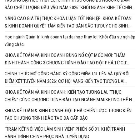
BẢO CHẤT LƯỢNG ĐẦU VÀO NĂM 2026: KHỐI NGÀNH KINH TẾ CHÍNH
THỨC VÀO CUỘC ĐUA RỰC LỬA
NÂNG CAO GIÁ TRỊ THỰC KHÓA LUẬN TỐT NGHIỆP: KHOA KẾ TOÁN
& KINH DOANH QUYẾT TÂM KIẾN TẠO BẢN SẮC TƯ DUY CHO SINH
VIÊN
Học ngành Quản trị kinh doanh tại đại học thủy lợi: Khởi đầu sự nghiệp
vững chắc
KHOA KẾ TOÁN VÀ KINH DOANH BÙNG NỔ CỘT MỐC MỚI: THẨM
ĐỊNH THÀNH CÔNG 3 CHƯƠNG TRÌNH ĐÀO TẠO ĐỘT PHÁ TỪ CỬ
NHÂN ĐẾN TIẾN SĨ
CHÍNH THỨC MỞ CỔNG ĐĂNG KÝ CỘNG ĐIỂM ƯU TIÊN VÀ QUY ĐỔI
ĐIỂM XÉT TUYỂN NĂM 2026: CƠ HỘI VÀNG KIẾN TẠO TƯƠNG LAI
CÙNG KHOA KẾ TOÁN & KINH DOANH
KHOA KẾ TOÁN VÀ KINH DOANH: KIẾN TẠO TƯƠNG LAI, "THỰC
CHIẾN" CÙNG CHƯƠNG TRÌNH ĐÀO TẠO NGÀNH MARKETING THẾ HỆ
MỚI
KHOA KẾ TOÁN & KINH DOANH: ĐỘT PHÁ CHIẾN LƯỢC TRONG KIẾN
TẠO CHƯƠNG TRÌNH ĐÀO TẠO ĐA CẤP BẬC
“TRẠM KẾT NỐI VIỆC LÀM SINH VIÊN” PHIÊN SỐ 01: KHỞI TRANH
HÀNH TRÌNH CHINH PHỤC NHÀ TUYỂN DỤNG