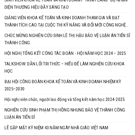
DIỆN THƯƠNG HIỆU ĐẦY SÁNG TẠO
GIẢNG VIÊN KHOA KẾ TOÁN VÀ KINH DOANH THAM GIA VÀ ĐẠT
THÀNH TÍCH CAO TẠI CUỘC THI KỸ NĂNG VÀ ĐỔI MỚI CÔNG NGHỆ
BRICS 2025
CHÚC MỪNG NGHIÊN CỨU SINH LÊ THỊ HẬU BẢO VỆ LUẬN ÁN TIẾN SĨ
THÀNH CÔNG
HỘI NGHỊ TỔNG KẾT CÔNG TÁC ĐOÀN - HỘI NĂM HỌC 2024 – 2025
TALKSHOW: DẪN LỐI TRI THỨC – HIỂU ĐỂ LÀM NGHIÊN CỨU KHOA
HỌC
ĐẠI HỘI CÔNG ĐOÀN KHOA KẾ TOÁN VÀ KINH DOANH NHIỆM KỲ
2025–2030
Hội nghị viên chức, người lao động và tổng kết năm học 2024-2025
NGHIÊN CỨU SINH PHẠM THỊ HỒNG NHUNG BẢO VỆ THÀNH CÔNG
LUẬN ÁN TIẾN SĨ
LỄ GẶP MẶT KỶ NIỆM 43 NĂM NGÀY NHÀ GIÁO VIỆT NAM