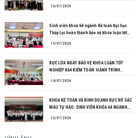
PHỤC THÀNH CÔNG BẢO VỆ KHÓA LUẬN TỐT
16/07/2026
NGHIỆP
Sinh viên khoá 64 ngành Kế toán Đại học
Thủy Lợi hoàn thành bảo vệ khóa luận tốt
nghiệp
15/07/2026
RỰC LỬA NGÀY BẢO VỆ KHÓA LUẬN TỐT
NGHIỆP K64 KIỂM TOÁN: HÀNH TRÌNH
CHINH PHỤC CỦA NHỮNG NGƯỜI TIÊN
14/07/2026
PHONG
KHOA KẾ TOÁN VÀ KINH DOANH RỰC RỠ SẮC
MÀU TỰ HÀO: SINH VIÊN KHÓA 64 NGÀNH
TÀI CHÍNH NGÂN HÀNG CHINH PHỤC THÀNH
13/07/2026
CÔNG KHÓA LUẬN TỐT NGHIỆP