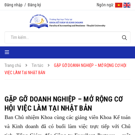
Đăng nhập
/
Đăng ký
Ngôn ngữ:
Trang chủ
Tin tức
GẶP GỠ DOANH NGHIỆP – MỞ RỘNG CƠ HỘI
VIỆC LÀM TẠI NHẬT BẢN
GẶP GỠ DOANH NGHIỆP – MỞ RỘNG CƠ
HỘI VIỆC LÀM TẠI NHẬT BẢN
Ban Chủ nhiệm Khoa cùng các giảng viên Khoa Kế toán
và Kinh doanh đã có buổi làm việc trực tiếp với Chủ