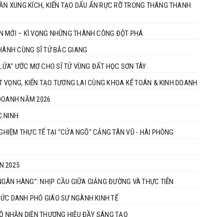
HẦN XUNG KÍCH, KIẾN TẠO DẤU ẤN RỰC RỠ TRONG THÁNG THANH
ÂN MỚI – KÌ VỌNG NHỮNG THÀNH CÔNG ĐỘT PHÁ
 HÀNH CÙNG SĨ TỬ BẮC GIANG
 LỬA" ƯỚC MƠ CHO SĨ TỬ VÙNG ĐẤT HỌC SƠN TÂY
HÁT VỌNG, KIẾN TẠO TƯƠNG LAI CÙNG KHOA KẾ TOÁN & KINH DOANH
 DOANH NĂM 2026
C NINH
NGHIỆM THỰC TẾ TẠI "CỬA NGÕ" CẢNG TÂN VŨ - HÀI PHÒNG
N 2025
GÂN HÀNG”: NHỊP CẦU GIỮA GIẢNG ĐƯỜNG VÀ THỰC TIỄN
HỨC DANH PHÓ GIÁO SƯ NGÀNH KINH TẾ
BỘ NHẬN DIỆN THƯƠNG HIỆU ĐẦY SÁNG TẠO