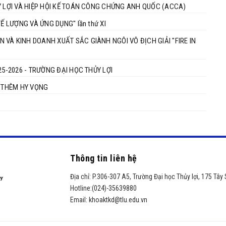
Y LỢI VÀ HIỆP HỘI KẾ TOÁN CÔNG CHỨNG ANH QUỐC (ACCA)
Ế LƯỢNG VÀ ỨNG DỤNG" lần thứ XI
VÀ KINH DOANH XUẤT SẮC GIÀNH NGÔI VÔ ĐỊCH GIẢI "FIRE IN
26 - TRƯỜNG ĐẠI HỌC THỦY LỢI ​​​​​​​
P THÊM HY VỌNG
Thông tin liên hệ
Địa chỉ:
P.306-307 A5, Trường Đại học Thủy lợi, 175 Tây
Hotline:
(024)-35639880
Email:
khoaktkd@tlu.edu.vn