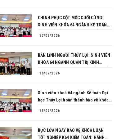
CHINH PHỤC CỘT MỐC CUỐI CÙNG:
SINH VIÊN KHÓA 64 NGÀNH KẾ TOÁN
BÙNG NỔ BẢN LĨNH TRONG BUỔI BẢO
17/07/2026
VỆ KHÓA LUẬN TỐT NGHIỆP
BẢN LĨNH NGƯỜI THỦY LỢI: SINH VIÊN
KHÓA 64 NGÀNH QUẢN TRỊ KINH
DOANH CHINH PHỤC THÀNH CÔNG BẢO
16/07/2026
VỆ KHÓA LUẬN TỐT NGHIỆP
Sinh viên khoá 64 ngành Kế toán Đại
học Thủy Lợi hoàn thành bảo vệ khóa
luận tốt nghiệp
15/07/2026
RỰC LỬA NGÀY BẢO VỆ KHÓA LUẬN
TỐT NGHIỆP K64 KIỂM TOÁN: HÀNH