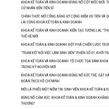
KHOA KẾ TOÁN VÀ KINH DOANH BÙNG NỔ CỘT MỐC MỚI: 
CỬ NHÂN ĐẾN TIẾN SĨ
CHÍNH THỨC MỞ CỔNG ĐĂNG KÝ CỘNG ĐIỂM ƯU TIÊN VÀ QU
LAI CÙNG KHOA KẾ TOÁN & KINH DOANH
KHOA KẾ TOÁN VÀ KINH DOANH: KIẾN TẠO TƯƠNG LAI, "
THẾ HỆ MỚI
KHOA KẾ TOÁN & KINH DOANH: ĐỘT PHÁ CHIẾN LƯỢC TRO
“TRẠM KẾT NỐI VIỆC LÀM SINH VIÊN” PHIÊN SỐ 01: KHỞI
KHOA KẾ TOÁN VÀ KINH DOANH: TỔ CHỨC TỌA ĐÀM KHOA 
TRONG KỶ NGUYÊN MỚI
KHOA KẾ TOÁN VÀ KINH DOANH BÙNG NỔ SỨC TRẺ, GẶT HÁ
ĐOÀN TNCS HỒ CHÍ MINH
MỖI LÁ PHIẾU MỘT NIỀM TIN: SINH VIÊN KHOA KẾ TOÁN &
BÙNG NỔ CẢM XÚC: KHOA KẾ TOÁN & KINH DOANH KHẲNG Đ
THƯƠNG”