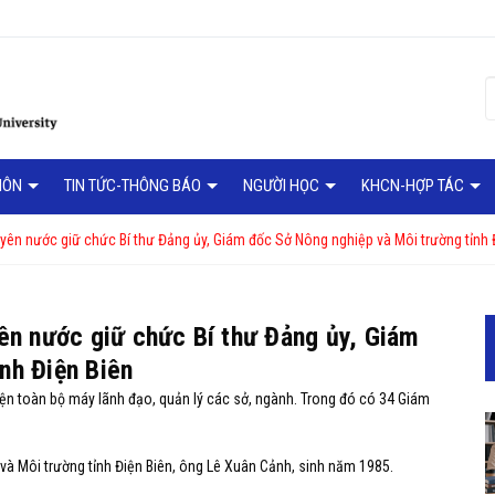
MÔN
TIN TỨC-THÔNG BÁO
NGƯỜI HỌC
KHCN-HỢP TÁC
uyên nước giữ chức Bí thư Đảng ủy, Giám đốc Sở Nông nghiệp và Môi trường tỉnh 
yên nước giữ chức Bí thư Đảng ủy, Giám
nh Điện Biên
iện toàn bộ máy lãnh đạo, quản lý các sở, ngành. Trong đó có 34 Giám
và Môi trường tỉnh Điện Biên, ông Lê Xuân Cảnh, sinh năm 1985.