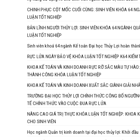
CHINH PHỤC CỘT MỐC CUỐI CÙNG: SINH VIÊN KHÓA 64 N
LUẬN TỐT NGHIỆP
BẢN LĨNH NGƯỜI THỦY LỢI: SINH VIÊN KHÓA 64 NGÀNH 
LUẬN TỐT NGHIỆP
Sinh viên khoá 64 ngành Kế toán Đại học Thủy Lợi hoàn thàn
RỰC LỬA NGÀY BẢO VỆ KHÓA LUẬN TỐT NGHIỆP K64 KIỂM
KHOA KẾ TOÁN VÀ KINH DOANH RỰC RỠ SẮC MÀU TỰ HÀO:
THÀNH CÔNG KHÓA LUẬN TỐT NGHIỆP
KHOA KẾ TOÁN VÀ KINH DOANH XUẤT SẮC GIÀNH GIẢI NHẤ
TRƯỜNG ĐẠI HỌC THỦY LỢI CHÍNH THỨC CÔNG BỐ NGƯỠN
TẾ CHÍNH THỨC VÀO CUỘC ĐUA RỰC LỬA
NÂNG CAO GIÁ TRỊ THỰC KHÓA LUẬN TỐT NGHIỆP: KHOA K
CHO SINH VIÊN
Học ngành Quản trị kinh doanh tại đại học thủy lợi: Khởi đầ