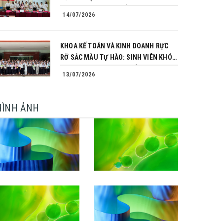
TRÌNH CHINH PHỤC CỦA NHỮNG
14/07/2026
NGƯỜI TIÊN PHONG
KHOA KẾ TOÁN VÀ KINH DOANH RỰC
RỠ SẮC MÀU TỰ HÀO: SINH VIÊN KHÓA
64 NGÀNH TÀI CHÍNH NGÂN HÀNG
13/07/2026
CHINH PHỤC THÀNH CÔNG KHÓA LUẬN
TỐT NGHIỆP
HÌNH ẢNH