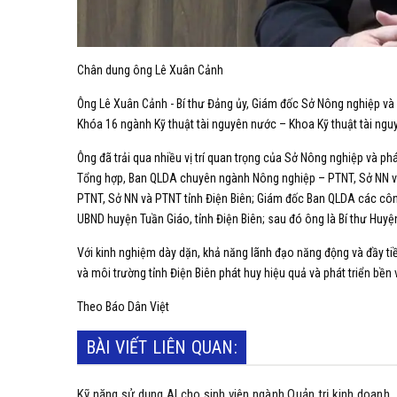
Chân dung ông Lê Xuân Cảnh
Ông Lê Xuân Cảnh - Bí thư Đảng ủy, Giám đốc Sở Nông nghiệp và 
Khóa 16 ngành Kỹ thuật tài nguyên nước – Khoa Kỹ thuật tài ngu
Ông đã trải qua nhiều vị trí quan trọng của Sở Nông nghiệp và ph
Tổng hợp, Ban QLDA chuyên ngành Nông nghiệp – PTNT, Sở NN v
PTNT, Sở NN và PTNT tỉnh Điện Biên; Giám đốc Ban QLDA các công
UBND huyện Tuần Giáo, tỉnh Điện Biên; sau đó ông là Bí thư Huyện
Với kinh nghiệm dày dặn, khả năng lãnh đạo năng động và đầy t
và môi trường tỉnh Điện Biên phát huy hiệu quả và phát triển bền 
Theo Báo Dân Việt
BÀI VIẾT LIÊN QUAN:
Kỹ năng sử dụng AI cho sinh viên ngành Quản trị kinh doanh