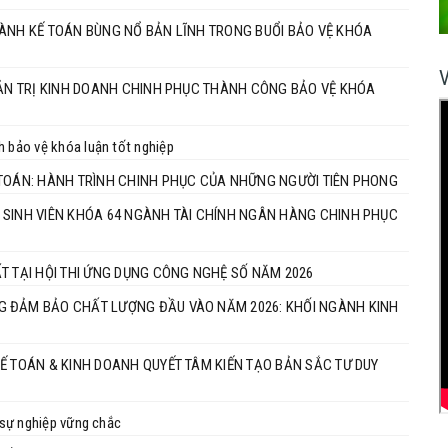
GÀNH KẾ TOÁN BÙNG NỔ BẢN LĨNH TRONG BUỔI BẢO VỆ KHÓA
QUẢN TRỊ KINH DOANH CHINH PHỤC THÀNH CÔNG BẢO VỆ KHÓA
h bảo vệ khóa luận tốt nghiệp
 TOÁN: HÀNH TRÌNH CHINH PHỤC CỦA NHỮNG NGƯỜI TIÊN PHONG
 SINH VIÊN KHÓA 64 NGÀNH TÀI CHÍNH NGÂN HÀNG CHINH PHỤC
T TẠI HỘI THI ỨNG DỤNG CÔNG NGHỆ SỐ NĂM 2026
G ĐẢM BẢO CHẤT LƯỢNG ĐẦU VÀO NĂM 2026: KHỐI NGÀNH KINH
Ế TOÁN & KINH DOANH QUYẾT TÂM KIẾN TẠO BẢN SẮC TƯ DUY
u sự nghiệp vững chắc