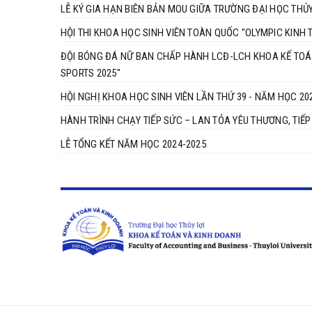
LỄ KÝ GIA HẠN BIÊN BẢN MOU GIỮA TRƯỜNG ĐẠI HỌC THỦ
HỘI THI KHOA HỌC SINH VIÊN TOÀN QUỐC "OLYMPIC KINH T
ĐỘI BÓNG ĐÁ NỮ BAN CHẤP HÀNH LCĐ-LCH KHOA KẾ TOÁN 
SPORTS 2025"
HỘI NGHỊ KHOA HỌC SINH VIÊN LẦN THỨ 39 - NĂM HỌC 2025-20
HÀNH TRÌNH CHẠY TIẾP SỨC – LAN TỎA YÊU THƯƠNG, TIẾ
LỄ TỔNG KẾT NĂM HỌC 2024-2025