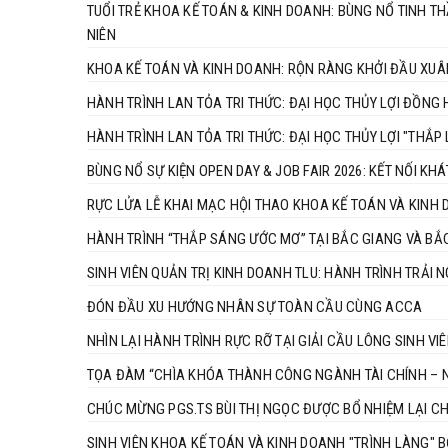
TUỔI TRẺ KHOA KẾ TOÁN & KINH DOANH: BÙNG NỔ TINH T
NIÊN
KHOA KẾ TOÁN VÀ KINH DOANH: RỘN RÀNG KHỞI ĐẦU XU
HÀNH TRÌNH LAN TỎA TRI THỨC: ĐẠI HỌC THỦY LỢI ĐỒNG
HÀNH TRÌNH LAN TỎA TRI THỨC: ĐẠI HỌC THỦY LỢI "THẮP
BÙNG NỔ SỰ KIỆN OPEN DAY & JOB FAIR 2026: KẾT NỐI K
RỰC LỬA LỄ KHAI MẠC HỘI THAO KHOA KẾ TOÁN VÀ KINH
HÀNH TRÌNH “THẮP SÁNG ƯỚC MƠ” TẠI BẮC GIANG VÀ BẮ
SINH VIÊN QUẢN TRỊ KINH DOANH TLU: HÀNH TRÌNH TRẢI 
ĐÓN ĐẦU XU HƯỚNG NHÂN SỰ TOÀN CẦU CÙNG ACCA
NHÌN LẠI HÀNH TRÌNH RỰC RỠ TẠI GIẢI CẦU LÔNG SINH VIÊ
TỌA ĐÀM “CHÌA KHÓA THÀNH CÔNG NGÀNH TÀI CHÍNH – N
CHÚC MỪNG PGS.TS BÙI THỊ NGỌC ĐƯỢC BỔ NHIỆM LẠI C
SINH VIÊN KHOA KẾ TOÁN VÀ KINH DOANH "TRÌNH LÀNG" 