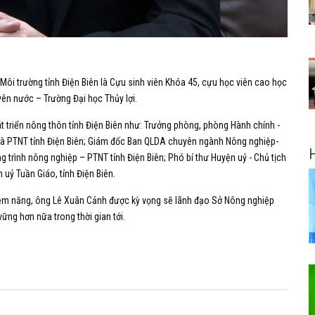
Môi trường tỉnh Điện Biên là Cựu sinh viên Khóa 45, cựu học viên cao học
yên nước – Trường Đại học Thủy lợi.
át triển nông thôn tỉnh Điện Biên như: Trưởng phòng, phòng Hành chính -
à PTNT tỉnh Điện Biên; Giám đốc Ban QLDA chuyên ngành Nông nghiệp-
 trình nông nghiệp – PTNT tỉnh Điện Biên; Phó bí thư Huyện uỷ - Chủ tịch
 uỷ Tuần Giáo, tỉnh Điện Biên.
iềm năng, ông Lê Xuân Cảnh được kỳ vọng sẽ lãnh đạo Sở Nông nghiệp
vững hơn nữa trong thời gian tới.