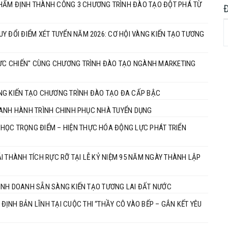
THẨM ĐỊNH THÀNH CÔNG 3 CHƯƠNG TRÌNH ĐÀO TẠO ĐỘT PHÁ TỪ
Y ĐỔI ĐIỂM XÉT TUYỂN NĂM 2026: CƠ HỘI VÀNG KIẾN TẠO TƯƠNG
THỰC CHIẾN" CÙNG CHƯƠNG TRÌNH ĐÀO TẠO NGÀNH MARKETING
NG KIẾN TẠO CHƯƠNG TRÌNH ĐÀO TẠO ĐA CẤP BẬC
 TRANH HÀNH TRÌNH CHINH PHỤC NHÀ TUYỂN DỤNG
HỌC TRỌNG ĐIỂM – HIỆN THỰC HÓA ĐỘNG LỰC PHÁT TRIỂN
I THÀNH TÍCH RỰC RỠ TẠI LỄ KỶ NIỆM 95 NĂM NGÀY THÀNH LẬP
 KINH DOANH SẴN SÀNG KIẾN TẠO TƯƠNG LAI ĐẤT NƯỚC
ỊNH BẢN LĨNH TẠI CUỘC THI “THẦY CÔ VÀO BẾP – GẮN KẾT YÊU