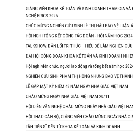
GIẢNG VIÊN KHOA KẾ TOÁN VÀ KINH DOANH THAM GIA VÀ ĐẠT THÀNH TÍCH CAO TẠI CUỘ
NGHỆ BRICS 2025
CHÚC MỪNG NGHIÊN CỨU SINH LÊ THỊ HẬU BẢO VỆ LUẬN Á
HỘI NGHỊ TỔNG KẾT CÔNG TÁC ĐOÀN - HỘI NĂM HỌC 2024 
TALKSHOW: DẪN LỐI TRI THỨC – HIỂU ĐỂ LÀM NGHIÊN CỨ
ĐẠI HỘI CÔNG ĐOÀN KHOA KẾ TOÁN VÀ KINH DOANH NHIỆ
Hội nghị viên chức, người lao động và tổng kết năm học 20
NGHIÊN CỨU SINH PHẠM THỊ HỒNG NHUNG BẢO VỆ THÀNH 
LỄ GẶP MẶT KỶ NIỆM 43 NĂM NGÀY NHÀ GIÁO VIỆT NAM
CHÀO MỪNG NGÀY NHÀ GIÁO VIỆT NAM 20/11
HỘI DIỄN VĂN NGHỆ CHÀO MỪNG NGÀY NHÀ GIÁO VIỆT NAM
HỘI THAO CÁN BỘ, GIẢNG VIÊN CHÀO MỪNG NGÀY NHÀ GIÁ
TÂN TIẾN SĨ ĐẾN TỪ KHOA KẾ TOÁN VÀ KINH DOANH