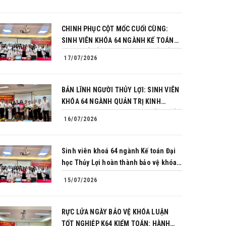
CHINH PHỤC CỘT MỐC CUỐI CÙNG:
SINH VIÊN KHÓA 64 NGÀNH KẾ TOÁN
BÙNG NỔ BẢN LĨNH TRONG BUỔI BẢO
17/07/2026
VỆ KHÓA LUẬN TỐT NGHIỆP
BẢN LĨNH NGƯỜI THỦY LỢI: SINH VIÊN
KHÓA 64 NGÀNH QUẢN TRỊ KINH
DOANH CHINH PHỤC THÀNH CÔNG BẢO
16/07/2026
VỆ KHÓA LUẬN TỐT NGHIỆP
Sinh viên khoá 64 ngành Kế toán Đại
học Thủy Lợi hoàn thành bảo vệ khóa
luận tốt nghiệp
15/07/2026
RỰC LỬA NGÀY BẢO VỆ KHÓA LUẬN
TỐT NGHIỆP K64 KIỂM TOÁN: HÀNH