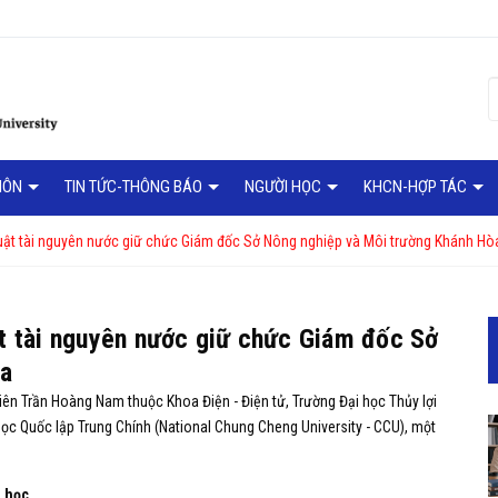
MÔN
TIN TỨC-THÔNG BÁO
NGƯỜI HỌC
KHCN-HỢP TÁC
uật tài nguyên nước giữ chức Giám đốc Sở Nông nghiệp và Môi trường Khánh Hò
ật tài nguyên nước giữ chức Giám đốc Sở
òa
iên Trần Hoàng Nam thuộc Khoa Điện - Điện tử, Trường Đại học Thủy lợi
 học Quốc lập Trung Chính (National Chung Cheng University - CCU), một
a học