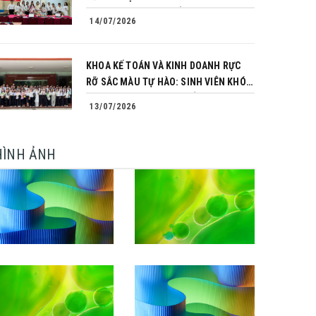
TRÌNH CHINH PHỤC CỦA NHỮNG
14/07/2026
NGƯỜI TIÊN PHONG
KHOA KẾ TOÁN VÀ KINH DOANH RỰC
RỠ SẮC MÀU TỰ HÀO: SINH VIÊN KHÓA
64 NGÀNH TÀI CHÍNH NGÂN HÀNG
13/07/2026
CHINH PHỤC THÀNH CÔNG KHÓA LUẬN
TỐT NGHIỆP
HÌNH ẢNH