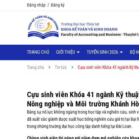
Đăng nhập
/
Đăng ký
TRANG CHỦ
GIỚI THIỆU
TUYỂN SINH 2026
BỘ 
Trang chủ
Tin tức
Cựu sinh viên Khóa 41 ngành Kỹ th
Cựu sinh viên Khóa 41 ngành Kỹ thu
Nông nghiệp và Môi trường Khánh H
Bằng sự nỗ lực không ngừng trong học tập và nghiên cứu, sinh v
đã xuất sắc giành được suất học bổng nghiên cứu giá trị tại Đại
trong những trường đại học công lập danh tiếng tại Đài Loan.
Chàng sinh viên tài năng với niềm đam mê nghiên cứu kho