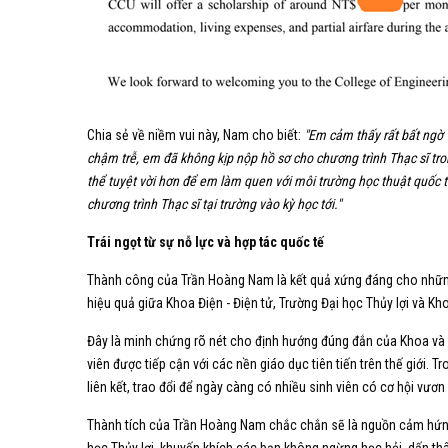
Chia sẻ về niềm vui này, Nam cho biết:
"Em cảm thấy rất bất ngờ 
chậm trễ, em đã không kịp nộp hồ sơ cho chương trình Thạc sĩ tro
thể tuyệt vời hơn để em làm quen với môi trường học thuật quốc t
chương trình Thạc sĩ tại trường vào kỳ học tới."
Trái ngọt từ sự nỗ lực và hợp tác quốc tế
Thành công của Trần Hoàng Nam là kết quả xứng đáng cho những n
hiệu quả giữa Khoa Điện - Điện tử, Trường Đại học Thủy lợi và Kh
Đây là minh chứng rõ nét cho định hướng đúng đắn của Khoa và N
viên được tiếp cận với các nền giáo dục tiên tiến trên thế giới. T
liên kết, trao đổi để ngày càng có nhiều sinh viên có cơ hội vươn 
Thành tích của Trần Hoàng Nam chắc chắn sẽ là nguồn cảm hứng 