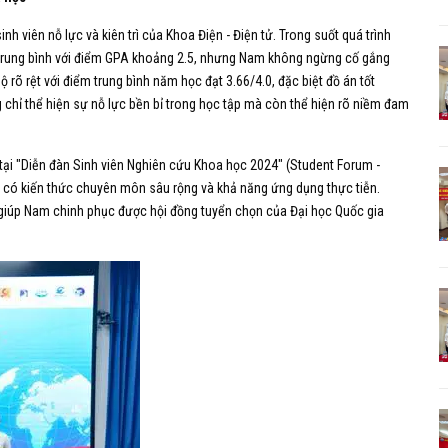
 viên nỗ lực và kiên trì của Khoa Điện - Điện tử. Trong suốt quá trình
trung bình với điểm GPA khoảng 2.5, nhưng Nam không ngừng cố gắng
ộ rõ rệt với điểm trung bình năm học đạt 3.66/4.0, đặc biệt đồ án tốt
 chỉ thể hiện sự nỗ lực bền bỉ trong học tập mà còn thể hiện rõ niềm đam
 tại "Diễn đàn Sinh viên Nghiên cứu Khoa học 2024" (Student Forum -
hải có kiến thức chuyên môn sâu rộng và khả năng ứng dụng thực tiễn.
 giúp Nam chinh phục được hội đồng tuyển chọn của Đại học Quốc gia