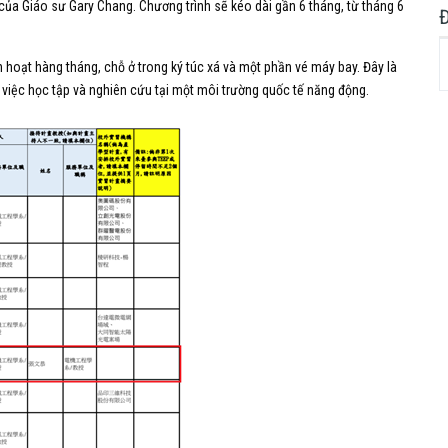
của Giáo sư Gary Chang. Chương trình sẽ kéo dài gần 6 tháng, từ tháng 6
h hoạt hàng tháng, chỗ ở trong ký túc xá và một phần vé máy bay. Đây là
o việc học tập và nghiên cứu tại một môi trường quốc tế năng động.