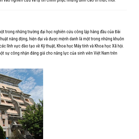
n vào nghiên cứu và tự tin chinh phục những đỉnh cao tri thức mới.
một trong những trường đại học nghiên cứu công lập hàng đầu của Đài
 thuật năng động, hiện đại và được mệnh danh là một trong những khuôn
các lĩnh vực đào tạo về Kỹ thuật, Khoa học Máy tính và Khoa học Xã hội.
ột sự công nhận đáng giá cho năng lực của sinh viên Việt Nam trên