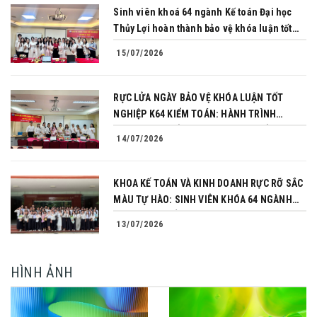
Sinh viên khoá 64 ngành Kế toán Đại học
Thủy Lợi hoàn thành bảo vệ khóa luận tốt
nghiệp
15/07/2026
RỰC LỬA NGÀY BẢO VỆ KHÓA LUẬN TỐT
NGHIỆP K64 KIỂM TOÁN: HÀNH TRÌNH
CHINH PHỤC CỦA NHỮNG NGƯỜI TIÊN
14/07/2026
PHONG
KHOA KẾ TOÁN VÀ KINH DOANH RỰC RỠ SẮC
MÀU TỰ HÀO: SINH VIÊN KHÓA 64 NGÀNH
TÀI CHÍNH NGÂN HÀNG CHINH PHỤC THÀNH
13/07/2026
CÔNG KHÓA LUẬN TỐT NGHIỆP
HÌNH ẢNH