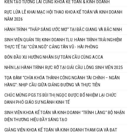
KIẾN TẠO TƯƠNG LAI CÙNG KHOA KẾ TOÁN & KINH DOANH
RỰC LỬA LỄ KHAI MẠC HỘI THAO KHOA KẾ TOÁN VÀ KINH DOANH
NĂM 2026
HÀNH TRÌNH “THẮP SÁNG ƯỚC MƠ” TẠI BẮC GIANG VÀ BẮC NINH
SINH VIÊN QUẢN TRỊ KINH DOANH TLU: HÀNH TRÌNH TRẢI NGHIỆM
THỰC TẾ TẠI "CỬA NGÕ" CẢNG TÂN VŨ - HÀI PHÒNG
ĐÓN ĐẦU XU HƯỚNG NHÂN SỰ TOÀN CẦU CÙNG ACCA
NHÌN LẠI HÀNH TRÌNH RỰC RỠ TẠI GIẢI CẦU LÔNG SINH VIÊN 2025
TỌA ĐÀM “CHÌA KHÓA THÀNH CÔNG NGÀNH TÀI CHÍNH – NGÂN
HÀNG”: NHỊP CẦU GIỮA GIẢNG ĐƯỜNG VÀ THỰC TIỄN
CHÚC MỪNG PGS.TS BÙI THỊ NGỌC ĐƯỢC BỔ NHIỆM LẠI CHỨC
DANH PHÓ GIÁO SƯ NGÀNH KINH TẾ
SINH VIÊN KHOA KẾ TOÁN VÀ KINH DOANH "TRÌNH LÀNG" BỘ NHẬN
DIỆN THƯƠNG HIỆU ĐẦY SÁNG TẠO
GIẢNG VIÊN KHOA KẾ TOÁN VÀ KINH DOANH THAM GIA VÀ ĐẠT