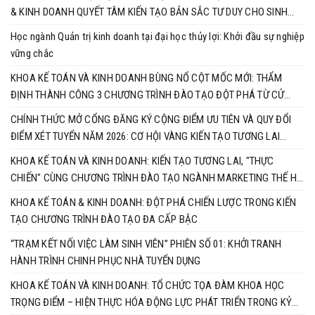
& KINH DOANH QUYẾT TÂM KIẾN TẠO BẢN SẮC TƯ DUY CHO SINH
VIÊN
Học ngành Quản trị kinh doanh tại đại học thủy lợi: Khởi đầu sự nghiệp
vững chắc
KHOA KẾ TOÁN VÀ KINH DOANH BÙNG NỔ CỘT MỐC MỚI: THẨM
ĐỊNH THÀNH CÔNG 3 CHƯƠNG TRÌNH ĐÀO TẠO ĐỘT PHÁ TỪ CỬ
NHÂN ĐẾN TIẾN SĨ
CHÍNH THỨC MỞ CỔNG ĐĂNG KÝ CỘNG ĐIỂM ƯU TIÊN VÀ QUY ĐỔI
ĐIỂM XÉT TUYỂN NĂM 2026: CƠ HỘI VÀNG KIẾN TẠO TƯƠNG LAI
CÙNG KHOA KẾ TOÁN & KINH DOANH
KHOA KẾ TOÁN VÀ KINH DOANH: KIẾN TẠO TƯƠNG LAI, "THỰC
CHIẾN" CÙNG CHƯƠNG TRÌNH ĐÀO TẠO NGÀNH MARKETING THẾ HỆ
MỚI
KHOA KẾ TOÁN & KINH DOANH: ĐỘT PHÁ CHIẾN LƯỢC TRONG KIẾN
TẠO CHƯƠNG TRÌNH ĐÀO TẠO ĐA CẤP BẬC
“TRẠM KẾT NỐI VIỆC LÀM SINH VIÊN” PHIÊN SỐ 01: KHỞI TRANH
HÀNH TRÌNH CHINH PHỤC NHÀ TUYỂN DỤNG
KHOA KẾ TOÁN VÀ KINH DOANH: TỔ CHỨC TỌA ĐÀM KHOA HỌC
TRỌNG ĐIỂM – HIỆN THỰC HÓA ĐỘNG LỰC PHÁT TRIỂN TRONG KỶ