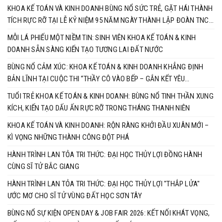
NGUYÊN MỚI
KHOA KẾ TOÁN VÀ KINH DOANH BÙNG NỔ SỨC TRẺ, GẶT HÁI THÀNH
TÍCH RỰC RỠ TẠI LỄ KỶ NIỆM 95 NĂM NGÀY THÀNH LẬP ĐOÀN TNCS
HỒ CHÍ MINH
MỖI LÁ PHIẾU MỘT NIỀM TIN: SINH VIÊN KHOA KẾ TOÁN & KINH
DOANH SẴN SÀNG KIẾN TẠO TƯƠNG LAI ĐẤT NƯỚC
BÙNG NỔ CẢM XÚC: KHOA KẾ TOÁN & KINH DOANH KHẲNG ĐỊNH
BẢN LĨNH TẠI CUỘC THI “THẦY CÔ VÀO BẾP – GẮN KẾT YÊU
THƯƠNG”
TUỔI TRẺ KHOA KẾ TOÁN & KINH DOANH: BÙNG NỔ TINH THẦN XUNG
KÍCH, KIẾN TẠO DẤU ẤN RỰC RỠ TRONG THÁNG THANH NIÊN
KHOA KẾ TOÁN VÀ KINH DOANH: RỘN RÀNG KHỞI ĐẦU XUÂN MỚI –
KÌ VỌNG NHỮNG THÀNH CÔNG ĐỘT PHÁ
HÀNH TRÌNH LAN TỎA TRI THỨC: ĐẠI HỌC THỦY LỢI ĐỒNG HÀNH
CÙNG SĨ TỬ BẮC GIANG
HÀNH TRÌNH LAN TỎA TRI THỨC: ĐẠI HỌC THỦY LỢI "THẮP LỬA"
ƯỚC MƠ CHO SĨ TỬ VÙNG ĐẤT HỌC SƠN TÂY
BÙNG NỔ SỰ KIỆN OPEN DAY & JOB FAIR 2026: KẾT NỐI KHÁT VỌNG,