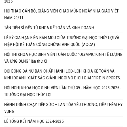
2025
HỘI THAO CÁN BỘ, GIẢNG VIÊN CHÀO MỪNG NGÀY NHÀ GIÁO VIỆT
NAM 20/11
TÂN TIẾN SĨ ĐẾN TỪ KHOA KẾ TOÁN VÀ KINH DOANH
LỄ KÝ GIA HẠN BIÊN BẢN MOU GIỮA TRƯỜNG ĐẠI HỌC THỦY LỢI VÀ
HIỆP HỘI KẾ TOÁN CÔNG CHỨNG ANH QUỐC (ACCA)
HỘI THI KHOA HỌC SINH VIÊN TOÀN QUỐC "OLYMPIC KINH TẾ LƯỢNG
VÀ ỨNG DỤNG" lần thứ XI
ĐỘI BÓNG ĐÁ NỮ BAN CHẤP HÀNH LCĐ-LCH KHOA KẾ TOÁN VÀ
KINH DOANH XUẤT SẮC GIÀNH NGÔI VÔ ĐỊCH GIẢI "FIRE IN SPORTS
2025"
HỘI NGHỊ KHOA HỌC SINH VIÊN LẦN THỨ 39 - NĂM HỌC 2025-2026 -
TRƯỜNG ĐẠI HỌC THỦY LỢI ​​​​​​​
HÀNH TRÌNH CHẠY TIẾP SỨC – LAN TỎA YÊU THƯƠNG, TIẾP THÊM HY
VỌNG
LỄ TỔNG KẾT NĂM HỌC 2024-2025