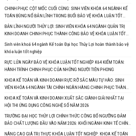
CHINH PHỤC CỘT MỐC CUỐI CÙNG: SINH VIÊN KHÓA 64 NGÀNH KẾ
TOÁN BÙNG NỔ BẢN LĨNH TRONG BUỔI BẢO VỆ KHÓA LUẬN TỐT
NGHIỆP
BẢN LĨNH NGƯỜI THỦY LỢI: SINH VIÊN KHÓA 64 NGÀNH QUẢN TRỊ
KINH DOANH CHINH PHỤC THÀNH CÔNG BẢO VỆ KHÓA LUẬN TỐT
NGHIỆP
Sinh viên khoá 64 ngành Kế toán Đại học Thủy Lợi hoàn thành bảo vệ
khóa luận tốt nghiệp
RỰC LỬA NGÀY BẢO VỆ KHÓA LUẬN TỐT NGHIỆP K64 KIỂM TOÁN:
HÀNH TRÌNH CHINH PHỤC CỦA NHỮNG NGƯỜI TIÊN PHONG
KHOA KẾ TOÁN VÀ KINH DOANH RỰC RỠ SẮC MÀU TỰ HÀO: SINH
VIÊN KHÓA 64 NGÀNH TÀI CHÍNH NGÂN HÀNG CHINH PHỤC THÀNH
CÔNG KHÓA LUẬN TỐT NGHIỆP
KHOA KẾ TOÁN VÀ KINH DOANH XUẤT SẮC GIÀNH GIẢI NHẤT TẠI
HỘI THI ỨNG DỤNG CÔNG NGHỆ SỐ NĂM 2026
TRƯỜNG ĐẠI HỌC THỦY LỢI CHÍNH THỨC CÔNG BỐ NGƯỠNG ĐẢM
BẢO CHẤT LƯỢNG ĐẦU VÀO NĂM 2026: KHỐI NGÀNH KINH TẾ CHÍNH
THỨC VÀO CUỘC ĐUA RỰC LỬA
NÂNG CAO GIÁ TRỊ THỰC KHÓA LUẬN TỐT NGHIỆP: KHOA KẾ TOÁN