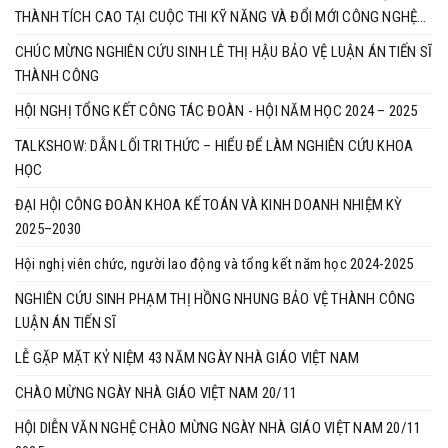
THÀNH TÍCH CAO TẠI CUỘC THI KỸ NĂNG VÀ ĐỔI MỚI CÔNG NGHỆ
BRICS 2025
CHÚC MỪNG NGHIÊN CỨU SINH LÊ THỊ HẬU BẢO VỆ LUẬN ÁN TIẾN SĨ
THÀNH CÔNG
HỘI NGHỊ TỔNG KẾT CÔNG TÁC ĐOÀN - HỘI NĂM HỌC 2024 – 2025
TALKSHOW: DẪN LỐI TRI THỨC – HIỂU ĐỂ LÀM NGHIÊN CỨU KHOA
HỌC
ĐẠI HỘI CÔNG ĐOÀN KHOA KẾ TOÁN VÀ KINH DOANH NHIỆM KỲ
2025–2030
Hội nghị viên chức, người lao động và tổng kết năm học 2024-2025
NGHIÊN CỨU SINH PHẠM THỊ HỒNG NHUNG BẢO VỆ THÀNH CÔNG
LUẬN ÁN TIẾN SĨ
LỄ GẶP MẶT KỶ NIỆM 43 NĂM NGÀY NHÀ GIÁO VIỆT NAM
CHÀO MỪNG NGÀY NHÀ GIÁO VIỆT NAM 20/11
HỘI DIỄN VĂN NGHỆ CHÀO MỪNG NGÀY NHÀ GIÁO VIỆT NAM 20/11