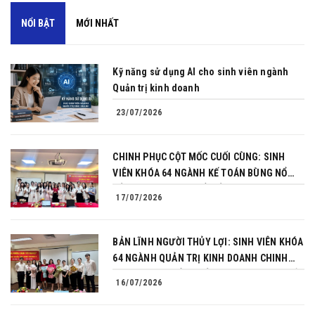
NỔI BẬT
MỚI NHẤT
Kỹ năng sử dụng AI cho sinh viên ngành
Quản trị kinh doanh
23/07/2026
CHINH PHỤC CỘT MỐC CUỐI CÙNG: SINH
VIÊN KHÓA 64 NGÀNH KẾ TOÁN BÙNG NỔ
BẢN LĨNH TRONG BUỔI BẢO VỆ KHÓA LUẬN
17/07/2026
TỐT NGHIỆP
BẢN LĨNH NGƯỜI THỦY LỢI: SINH VIÊN KHÓA
64 NGÀNH QUẢN TRỊ KINH DOANH CHINH
PHỤC THÀNH CÔNG BẢO VỆ KHÓA LUẬN TỐT
16/07/2026
NGHIỆP