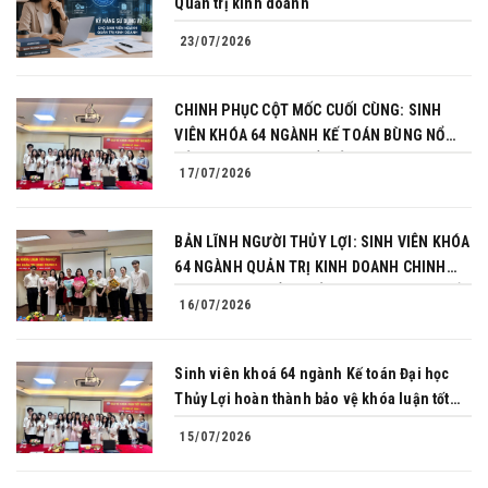
Quản trị kinh doanh
23/07/2026
CHINH PHỤC CỘT MỐC CUỐI CÙNG: SINH
VIÊN KHÓA 64 NGÀNH KẾ TOÁN BÙNG NỔ
BẢN LĨNH TRONG BUỔI BẢO VỆ KHÓA LUẬN
17/07/2026
TỐT NGHIỆP
BẢN LĨNH NGƯỜI THỦY LỢI: SINH VIÊN KHÓA
64 NGÀNH QUẢN TRỊ KINH DOANH CHINH
PHỤC THÀNH CÔNG BẢO VỆ KHÓA LUẬN TỐT
16/07/2026
NGHIỆP
Sinh viên khoá 64 ngành Kế toán Đại học
Thủy Lợi hoàn thành bảo vệ khóa luận tốt
nghiệp
15/07/2026