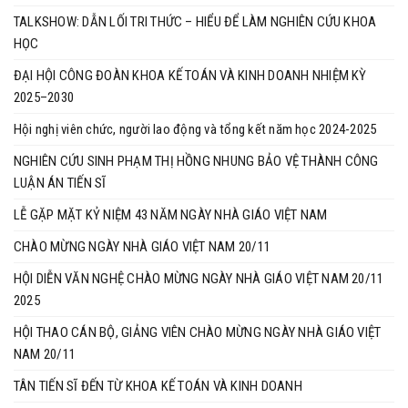
TALKSHOW: DẪN LỐI TRI THỨC – HIỂU ĐỂ LÀM NGHIÊN CỨU KHOA
HỌC
ĐẠI HỘI CÔNG ĐOÀN KHOA KẾ TOÁN VÀ KINH DOANH NHIỆM KỲ
2025–2030
Hội nghị viên chức, người lao động và tổng kết năm học 2024-2025
NGHIÊN CỨU SINH PHẠM THỊ HỒNG NHUNG BẢO VỆ THÀNH CÔNG
LUẬN ÁN TIẾN SĨ
LỄ GẶP MẶT KỶ NIỆM 43 NĂM NGÀY NHÀ GIÁO VIỆT NAM
CHÀO MỪNG NGÀY NHÀ GIÁO VIỆT NAM 20/11
HỘI DIỄN VĂN NGHỆ CHÀO MỪNG NGÀY NHÀ GIÁO VIỆT NAM 20/11
2025
HỘI THAO CÁN BỘ, GIẢNG VIÊN CHÀO MỪNG NGÀY NHÀ GIÁO VIỆT
NAM 20/11
TÂN TIẾN SĨ ĐẾN TỪ KHOA KẾ TOÁN VÀ KINH DOANH