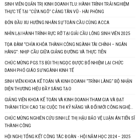
SINH VIÊN QUẢN TRỊ KINH DOANH TLU: HÀNH TRÌNH TRẢI NGHIỆM
THỰC TẾ TẠI "CỬA NGÕ" CẢNG TÂN VŨ - HÀI PHÒNG
ĐÓN ĐẦU XU HƯỚNG NHÂN SỰ TOÀN CẦU CÙNG ACCA
NHÌN LẠI HÀNH TRÌNH RỰC RỠ TẠI GIẢI CẦU LÔNG SINH VIÊN 2025
TỌA ĐÀM “CHÌA KHÓA THÀNH CÔNG NGÀNH TÀI CHÍNH – NGÂN
HÀNG”: NHỊP CẦU GIỮA GIẢNG ĐƯỜNG VÀ THỰC TIỄN
CHÚC MỪNG PGS.TS BÙI THỊ NGỌC ĐƯỢC BỔ NHIỆM LẠI CHỨC
DANH PHÓ GIÁO SƯ NGÀNH KINH TẾ
SINH VIÊN KHOA KẾ TOÁN VÀ KINH DOANH "TRÌNH LÀNG" BỘ NHẬN
DIỆN THƯƠNG HIỆU ĐẦY SÁNG TẠO
GIẢNG VIÊN KHOA KẾ TOÁN VÀ KINH DOANH THAM GIA VÀ ĐẠT
THÀNH TÍCH CAO TẠI CUỘC THI KỸ NĂNG VÀ ĐỔI MỚI CÔNG NGHỆ
BRICS 2025
CHÚC MỪNG NGHIÊN CỨU SINH LÊ THỊ HẬU BẢO VỆ LUẬN ÁN TIẾN SĨ
THÀNH CÔNG
HỘI NGHỊ TỔNG KẾT CÔNG TÁC ĐOÀN - HỘI NĂM HỌC 2024 – 2025