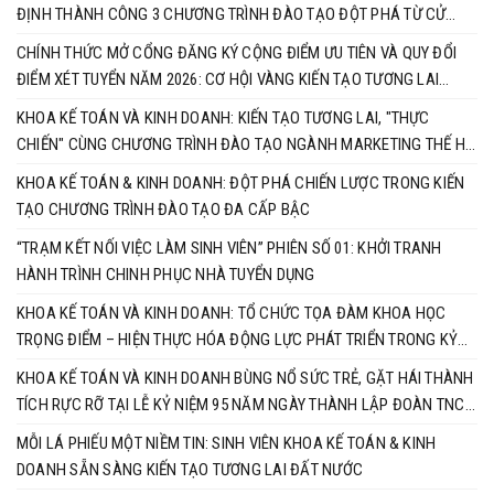
ĐỊNH THÀNH CÔNG 3 CHƯƠNG TRÌNH ĐÀO TẠO ĐỘT PHÁ TỪ CỬ
NHÂN ĐẾN TIẾN SĨ
CHÍNH THỨC MỞ CỔNG ĐĂNG KÝ CỘNG ĐIỂM ƯU TIÊN VÀ QUY ĐỔI
ĐIỂM XÉT TUYỂN NĂM 2026: CƠ HỘI VÀNG KIẾN TẠO TƯƠNG LAI
CÙNG KHOA KẾ TOÁN & KINH DOANH
KHOA KẾ TOÁN VÀ KINH DOANH: KIẾN TẠO TƯƠNG LAI, "THỰC
CHIẾN" CÙNG CHƯƠNG TRÌNH ĐÀO TẠO NGÀNH MARKETING THẾ HỆ
MỚI
KHOA KẾ TOÁN & KINH DOANH: ĐỘT PHÁ CHIẾN LƯỢC TRONG KIẾN
TẠO CHƯƠNG TRÌNH ĐÀO TẠO ĐA CẤP BẬC
“TRẠM KẾT NỐI VIỆC LÀM SINH VIÊN” PHIÊN SỐ 01: KHỞI TRANH
HÀNH TRÌNH CHINH PHỤC NHÀ TUYỂN DỤNG
KHOA KẾ TOÁN VÀ KINH DOANH: TỔ CHỨC TỌA ĐÀM KHOA HỌC
TRỌNG ĐIỂM – HIỆN THỰC HÓA ĐỘNG LỰC PHÁT TRIỂN TRONG KỶ
NGUYÊN MỚI
KHOA KẾ TOÁN VÀ KINH DOANH BÙNG NỔ SỨC TRẺ, GẶT HÁI THÀNH
TÍCH RỰC RỠ TẠI LỄ KỶ NIỆM 95 NĂM NGÀY THÀNH LẬP ĐOÀN TNCS
HỒ CHÍ MINH
MỖI LÁ PHIẾU MỘT NIỀM TIN: SINH VIÊN KHOA KẾ TOÁN & KINH
DOANH SẴN SÀNG KIẾN TẠO TƯƠNG LAI ĐẤT NƯỚC