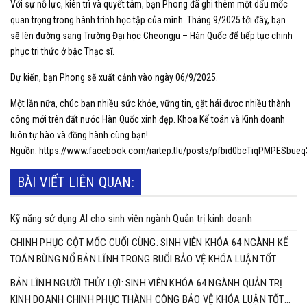
Với sự nỗ lực, kiên trì và quyết tâm, bạn Phong đã ghi thêm một dấu mốc
quan trọng trong hành trình học tập của mình. Tháng 9/2025 tới đây, bạn
sẽ lên đường sang Trường Đại học Cheongju – Hàn Quốc để tiếp tục chinh
phục tri thức ở bậc Thạc sĩ.
Dự kiến, bạn Phong sẽ xuất cảnh vào ngày 06/9/2025.
Một lần nữa, chúc bạn nhiều sức khỏe, vững tin, gặt hái được nhiều thành
công mới trên đất nước Hàn Quốc xinh đẹp. Khoa Kế toán và Kinh doanh
luôn tự hào và đồng hành cùng bạn!
Nguồn: https://www.facebook.com/iartep.tlu/posts/pfbid0bcTiqPMPES
BÀI VIẾT LIÊN QUAN:
Kỹ năng sử dụng AI cho sinh viên ngành Quản trị kinh doanh
CHINH PHỤC CỘT MỐC CUỐI CÙNG: SINH VIÊN KHÓA 64 NGÀNH KẾ
TOÁN BÙNG NỔ BẢN LĨNH TRONG BUỔI BẢO VỆ KHÓA LUẬN TỐT
NGHIỆP
BẢN LĨNH NGƯỜI THỦY LỢI: SINH VIÊN KHÓA 64 NGÀNH QUẢN TRỊ
KINH DOANH CHINH PHỤC THÀNH CÔNG BẢO VỆ KHÓA LUẬN TỐT