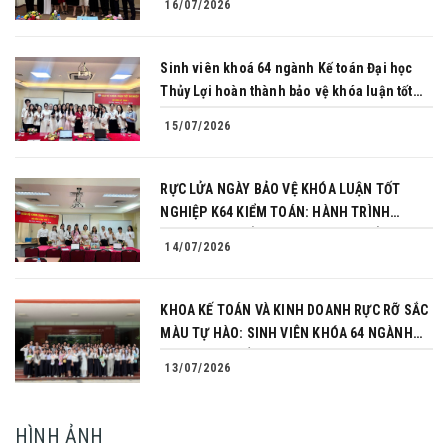
16/07/2026
NGHIỆP
Sinh viên khoá 64 ngành Kế toán Đại học
Thủy Lợi hoàn thành bảo vệ khóa luận tốt
nghiệp
15/07/2026
RỰC LỬA NGÀY BẢO VỆ KHÓA LUẬN TỐT
NGHIỆP K64 KIỂM TOÁN: HÀNH TRÌNH
CHINH PHỤC CỦA NHỮNG NGƯỜI TIÊN
14/07/2026
PHONG
KHOA KẾ TOÁN VÀ KINH DOANH RỰC RỠ SẮC
MÀU TỰ HÀO: SINH VIÊN KHÓA 64 NGÀNH
TÀI CHÍNH NGÂN HÀNG CHINH PHỤC THÀNH
13/07/2026
CÔNG KHÓA LUẬN TỐT NGHIỆP
HÌNH ẢNH