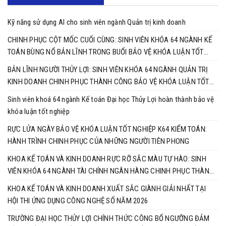
Kỹ năng sử dụng AI cho sinh viên ngành Quản trị kinh doanh
CHINH PHỤC CỘT MỐC CUỐI CÙNG: SINH VIÊN KHÓA 64 NGÀNH KẾ
TOÁN BÙNG NỔ BẢN LĨNH TRONG BUỔI BẢO VỆ KHÓA LUẬN TỐT
NGHIỆP
BẢN LĨNH NGƯỜI THỦY LỢI: SINH VIÊN KHÓA 64 NGÀNH QUẢN TRỊ
KINH DOANH CHINH PHỤC THÀNH CÔNG BẢO VỆ KHÓA LUẬN TỐT
NGHIỆP
Sinh viên khoá 64 ngành Kế toán Đại học Thủy Lợi hoàn thành bảo vệ
khóa luận tốt nghiệp
RỰC LỬA NGÀY BẢO VỆ KHÓA LUẬN TỐT NGHIỆP K64 KIỂM TOÁN:
HÀNH TRÌNH CHINH PHỤC CỦA NHỮNG NGƯỜI TIÊN PHONG
KHOA KẾ TOÁN VÀ KINH DOANH RỰC RỠ SẮC MÀU TỰ HÀO: SINH
VIÊN KHÓA 64 NGÀNH TÀI CHÍNH NGÂN HÀNG CHINH PHỤC THÀNH
CÔNG KHÓA LUẬN TỐT NGHIỆP
KHOA KẾ TOÁN VÀ KINH DOANH XUẤT SẮC GIÀNH GIẢI NHẤT TẠI
HỘI THI ỨNG DỤNG CÔNG NGHỆ SỐ NĂM 2026
TRƯỜNG ĐẠI HỌC THỦY LỢI CHÍNH THỨC CÔNG BỐ NGƯỠNG ĐẢM