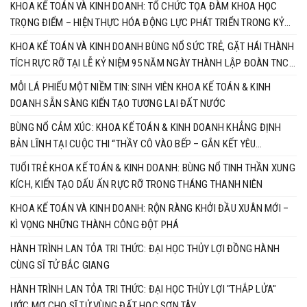
KHOA KẾ TOÁN VÀ KINH DOANH: TỔ CHỨC TỌA ĐÀM KHOA HỌC
TRỌNG ĐIỂM – HIỆN THỰC HÓA ĐỘNG LỰC PHÁT TRIỂN TRONG KỶ
NGUYÊN MỚI
KHOA KẾ TOÁN VÀ KINH DOANH BÙNG NỔ SỨC TRẺ, GẶT HÁI THÀNH
TÍCH RỰC RỠ TẠI LỄ KỶ NIỆM 95 NĂM NGÀY THÀNH LẬP ĐOÀN TNCS
HỒ CHÍ MINH
MỖI LÁ PHIẾU MỘT NIỀM TIN: SINH VIÊN KHOA KẾ TOÁN & KINH
DOANH SẴN SÀNG KIẾN TẠO TƯƠNG LAI ĐẤT NƯỚC
BÙNG NỔ CẢM XÚC: KHOA KẾ TOÁN & KINH DOANH KHẲNG ĐỊNH
BẢN LĨNH TẠI CUỘC THI “THẦY CÔ VÀO BẾP – GẮN KẾT YÊU
THƯƠNG”
TUỔI TRẺ KHOA KẾ TOÁN & KINH DOANH: BÙNG NỔ TINH THẦN XUNG
KÍCH, KIẾN TẠO DẤU ẤN RỰC RỠ TRONG THÁNG THANH NIÊN
KHOA KẾ TOÁN VÀ KINH DOANH: RỘN RÀNG KHỞI ĐẦU XUÂN MỚI –
KÌ VỌNG NHỮNG THÀNH CÔNG ĐỘT PHÁ
HÀNH TRÌNH LAN TỎA TRI THỨC: ĐẠI HỌC THỦY LỢI ĐỒNG HÀNH
CÙNG SĨ TỬ BẮC GIANG
HÀNH TRÌNH LAN TỎA TRI THỨC: ĐẠI HỌC THỦY LỢI "THẮP LỬA"
ƯỚC MƠ CHO SĨ TỬ VÙNG ĐẤT HỌC SƠN TÂY