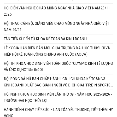
HỘI DIỄN VĂN NGHỆ CHÀO MỪNG NGÀY NHÀ GIÁO VIỆT NAM 20/11
2025
HỘI THAO CÁN BỘ, GIẢNG VIÊN CHÀO MỪNG NGÀY NHÀ GIÁO VIỆT
NAM 20/11
TÂN TIẾN SĨ ĐẾN TỪ KHOA KẾ TOÁN VÀ KINH DOANH
LỄ KÝ GIA HẠN BIÊN BẢN MOU GIỮA TRƯỜNG ĐẠI HỌC THỦY LỢI VÀ
HIỆP HỘI KẾ TOÁN CÔNG CHỨNG ANH QUỐC (ACCA)
HỘI THI KHOA HỌC SINH VIÊN TOÀN QUỐC "OLYMPIC KINH TẾ LƯỢNG
VÀ ỨNG DỤNG" lần thứ XI
ĐỘI BÓNG ĐÁ NỮ BAN CHẤP HÀNH LCĐ-LCH KHOA KẾ TOÁN VÀ
KINH DOANH XUẤT SẮC GIÀNH NGÔI VÔ ĐỊCH GIẢI "FIRE IN SPORTS
2025"
HỘI NGHỊ KHOA HỌC SINH VIÊN LẦN THỨ 39 - NĂM HỌC 2025-2026 -
TRƯỜNG ĐẠI HỌC THỦY LỢI ​​​​​​​
HÀNH TRÌNH CHẠY TIẾP SỨC – LAN TỎA YÊU THƯƠNG, TIẾP THÊM HY
VỌNG