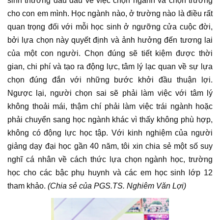
sinh thường đau đầu về việc chọn ngành và chọn trường
cho con em mình. Học ngành nào, ở trường nào là điều rất
quan trọng đối với mỗi học sinh ở ngưỡng cửa cuộc đời,
bởi lựa chọn này quyết định và ảnh hưởng đến tương lai
của một con người. Chọn đúng sẽ tiết kiệm được thời
gian, chi phí và tạo ra động lực, tâm lý lạc quan về sự lựa
chọn đúng đắn với những bước khởi đầu thuận lợi.
Ngược lại, người chọn sai sẽ phải làm việc với tâm lý
không thoải mái, thậm chí phải làm việc trái ngành hoặc
phải chuyển sang học ngành khác vì thấy không phù hợp,
không có động lực học tập. Với kinh nghiệm của người
giảng dạy đại học gần 40 năm, tôi xin chia sẻ một số suy
nghĩ cá nhân về cách thức lựa chọn ngành học, trường
học cho các bậc phụ huynh và các em học sinh lớp 12
tham khảo.
(Chia sẻ của PGS.TS. Nghiêm Văn Lợi)