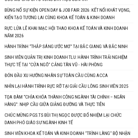
BÙNG NỔ SỰ KIỆN OPEN DAY & JOB FAIR 2026: KẾT NỐI KHÁT VỌNG,
KIẾN TẠO TƯƠNG LAI CÙNG KHOA KẾ TOÁN & KINH DOANH
RỰC LỬA LỄ KHAI MẠC HỘI THAO KHOA KẾ TOÁN VÀ KINH DOANH
NĂM 2026
HÀNH TRÌNH “THẮP SÁNG ƯỚC MƠ” TẠI BẮC GIANG VÀ BẮC NINH
SINH VIÊN QUẢN TRỊ KINH DOANH TLU: HÀNH TRÌNH TRẢI NGHIỆM
THỰC TẾ TẠI "CỬA NGÕ" CẢNG TÂN VŨ - HÀI PHÒNG
ĐÓN ĐẦU XU HƯỚNG NHÂN SỰ TOÀN CẦU CÙNG ACCA
NHÌN LẠI HÀNH TRÌNH RỰC RỠ TẠI GIẢI CẦU LÔNG SINH VIÊN 2025
TỌA ĐÀM “CHÌA KHÓA THÀNH CÔNG NGÀNH TÀI CHÍNH – NGÂN
HÀNG”: NHỊP CẦU GIỮA GIẢNG ĐƯỜNG VÀ THỰC TIỄN
CHÚC MỪNG PGS.TS BÙI THỊ NGỌC ĐƯỢC BỔ NHIỆM LẠI CHỨC
DANH PHÓ GIÁO SƯ NGÀNH KINH TẾ
SINH VIÊN KHOA KẾ TOÁN VÀ KINH DOANH "TRÌNH LÀNG" BỘ NHẬN