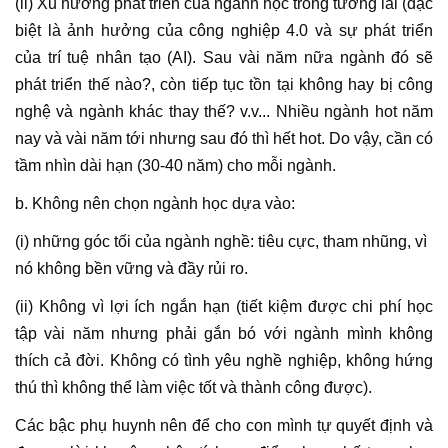
(ii) Xu hướng phát triển của ngành học trong tương lai (đặc
biệt là ảnh hưởng của công nghiệp 4.0 và sự phát triển
của trí tuệ nhân tạo (AI). Sau vài năm nữa ngành đó sẽ
phát triển thế nào?, còn tiếp tục tồn tại không hay bị công
nghệ và ngành khác thay thế? v.v... Nhiều ngành hot năm
nay và vài năm tới nhưng sau đó thì hết hot. Do vậy, cần có
tầm nhìn dài hạn (30-40 năm) cho mỗi ngành.
b. Không nên chọn ngành học dựa vào:
(i) những góc tối của ngành nghề: tiêu cực, tham nhũng, vì
nó không bền vững và đầy rủi ro.
(ii) Không vì lợi ích ngắn hạn (tiết kiệm được chi phí học
tập vài năm nhưng phải gắn bó với ngành mình không
thích cả đời. Không có tình yêu nghề nghiệp, không hứng
thú thì không thể làm việc tốt và thành công được).
Các bậc phụ huynh nên để cho con mình tự quyết định và