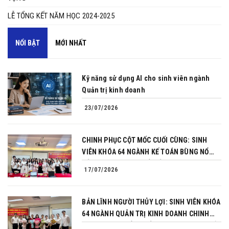
LỄ TỔNG KẾT NĂM HỌC 2024-2025
NỔI BẬT
MỚI NHẤT
Kỹ năng sử dụng AI cho sinh viên ngành
Quản trị kinh doanh
23/07/2026
CHINH PHỤC CỘT MỐC CUỐI CÙNG: SINH
VIÊN KHÓA 64 NGÀNH KẾ TOÁN BÙNG NỔ
BẢN LĨNH TRONG BUỔI BẢO VỆ KHÓA LUẬN
17/07/2026
TỐT NGHIỆP
BẢN LĨNH NGƯỜI THỦY LỢI: SINH VIÊN KHÓA
64 NGÀNH QUẢN TRỊ KINH DOANH CHINH
PHỤC THÀNH CÔNG BẢO VỆ KHÓA LUẬN TỐT