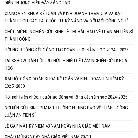
DIỆN THƯƠNG HIỆU ĐẦY SÁNG TẠO
GIẢNG VIÊN KHOA KẾ TOÁN VÀ KINH DOANH THAM GIA VÀ ĐẠT
THÀNH TÍCH CAO TẠI CUỘC THI KỸ NĂNG VÀ ĐỔI MỚI CÔNG NGHỆ
BRICS 2025
CHÚC MỪNG NGHIÊN CỨU SINH LÊ THỊ HẬU BẢO VỆ LUẬN ÁN TIẾN SĨ
THÀNH CÔNG
HỘI NGHỊ TỔNG KẾT CÔNG TÁC ĐOÀN - HỘI NĂM HỌC 2024 – 2025
TALKSHOW: DẪN LỐI TRI THỨC – HIỂU ĐỂ LÀM NGHIÊN CỨU KHOA
HỌC
ĐẠI HỘI CÔNG ĐOÀN KHOA KẾ TOÁN VÀ KINH DOANH NHIỆM KỲ
2025–2030
Hội nghị viên chức, người lao động và tổng kết năm học 2024-2025
NGHIÊN CỨU SINH PHẠM THỊ HỒNG NHUNG BẢO VỆ THÀNH CÔNG
LUẬN ÁN TIẾN SĨ
LỄ GẶP MẶT KỶ NIỆM 43 NĂM NGÀY NHÀ GIÁO VIỆT NAM
CHÀO MỪNG NGÀY NHÀ GIÁO VIỆT NAM 20/11