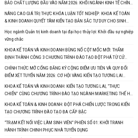
BẢO CHẤT LƯỢNG ĐẦU VÀO NĂM 2026: KHỐI NGÀNH KINH TẾ CHÍNH
THỨC VÀO CUỘC ĐUA RỰC LỬA
NÂNG CAO GIÁ TRỊ THỰC KHÓA LUẬN TỐT NGHIỆP: KHOA KẾ TOÁN
& KINH DOANH QUYẾT TÂM KIẾN TẠO BẢN SẮC TƯ DUY CHO SINH
VIÊN
Học ngành Quản trị kinh doanh tại đại học thủy lợi: Khởi đầu sự nghiệp
vững chắc
KHOA KẾ TOÁN VÀ KINH DOANH BÙNG NỔ CỘT MỐC MỚI: THẨM
ĐỊNH THÀNH CÔNG 3 CHƯƠNG TRÌNH ĐÀO TẠO ĐỘT PHÁ TỪ CỬ
NHÂN ĐẾN TIẾN SĨ
CHÍNH THỨC MỞ CỔNG ĐĂNG KÝ CỘNG ĐIỂM ƯU TIÊN VÀ QUY ĐỔI
ĐIỂM XÉT TUYỂN NĂM 2026: CƠ HỘI VÀNG KIẾN TẠO TƯƠNG LAI
CÙNG KHOA KẾ TOÁN & KINH DOANH
KHOA KẾ TOÁN VÀ KINH DOANH: KIẾN TẠO TƯƠNG LAI, "THỰC
CHIẾN" CÙNG CHƯƠNG TRÌNH ĐÀO TẠO NGÀNH MARKETING THẾ HỆ
MỚI
KHOA KẾ TOÁN & KINH DOANH: ĐỘT PHÁ CHIẾN LƯỢC TRONG KIẾN
TẠO CHƯƠNG TRÌNH ĐÀO TẠO ĐA CẤP BẬC
“TRẠM KẾT NỐI VIỆC LÀM SINH VIÊN” PHIÊN SỐ 01: KHỞI TRANH
HÀNH TRÌNH CHINH PHỤC NHÀ TUYỂN DỤNG