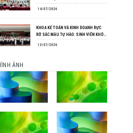
TRÌNH CHINH PHỤC CỦA NHỮNG
14/07/2026
NGƯỜI TIÊN PHONG
KHOA KẾ TOÁN VÀ KINH DOANH RỰC
RỠ SẮC MÀU TỰ HÀO: SINH VIÊN KHÓA
64 NGÀNH TÀI CHÍNH NGÂN HÀNG
13/07/2026
CHINH PHỤC THÀNH CÔNG KHÓA LUẬN
TỐT NGHIỆP
HÌNH ẢNH