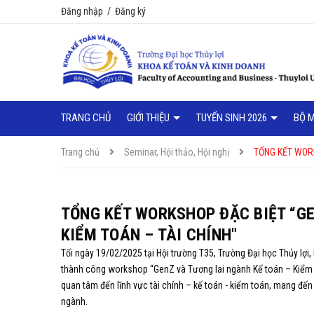
Đăng nhập
/
Đăng ký
TRANG CHỦ
GIỚI THIỆU
TUYỂN SINH 2026
BỘ 
Trang chủ
Seminar, Hội thảo, Hội nghị
TỔNG KẾT WORK
TỔNG KẾT WORKSHOP ĐẶC BIỆT “GE
KIỂM TOÁN – TÀI CHÍNH"
Tối ngày 19/02/2025 tại Hội trường T35, Trường Đại học Thủy lợ
thành công workshop “GenZ và Tương lai ngành Kế toán – Kiểm to
quan tâm đến lĩnh vực tài chính – kế toán - kiểm toán, mang đến
ngành.