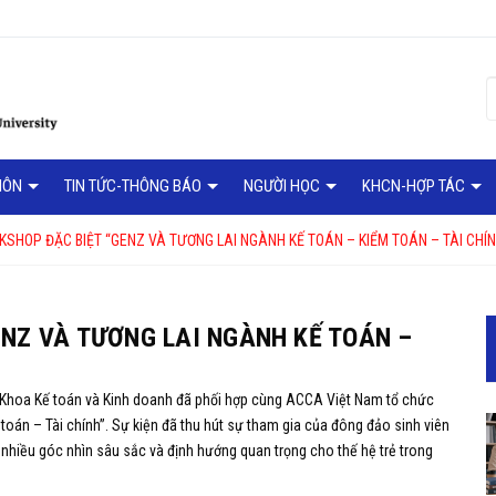
MÔN
TIN TỨC-THÔNG BÁO
NGƯỜI HỌC
KHCN-HỢP TÁC
SHOP ĐẶC BIỆT “GENZ VÀ TƯƠNG LAI NGÀNH KẾ TOÁN – KIỂM TOÁN – TÀI CHÍN
NZ VÀ TƯƠNG LAI NGÀNH KẾ TOÁN –
i, Khoa Kế toán và Kinh doanh đã phối hợp cùng ACCA Việt Nam tổ chức
án – Tài chính”. Sự kiện đã thu hút sự tham gia của đông đảo sinh viên
 nhiều góc nhìn sâu sắc và định hướng quan trọng cho thế hệ trẻ trong