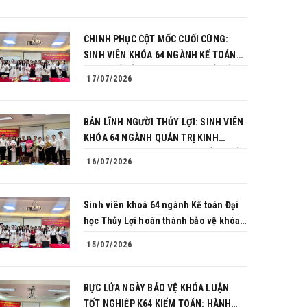
CHINH PHỤC CỘT MỐC CUỐI CÙNG:
SINH VIÊN KHÓA 64 NGÀNH KẾ TOÁN
BÙNG NỔ BẢN LĨNH TRONG BUỔI BẢO
17/07/2026
VỆ KHÓA LUẬN TỐT NGHIỆP
BẢN LĨNH NGƯỜI THỦY LỢI: SINH VIÊN
KHÓA 64 NGÀNH QUẢN TRỊ KINH
DOANH CHINH PHỤC THÀNH CÔNG BẢO
16/07/2026
VỆ KHÓA LUẬN TỐT NGHIỆP
Sinh viên khoá 64 ngành Kế toán Đại
học Thủy Lợi hoàn thành bảo vệ khóa
luận tốt nghiệp
15/07/2026
RỰC LỬA NGÀY BẢO VỆ KHÓA LUẬN
TỐT NGHIỆP K64 KIỂM TOÁN: HÀNH