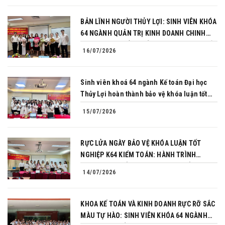
BẢN LĨNH NGƯỜI THỦY LỢI: SINH VIÊN KHÓA
64 NGÀNH QUẢN TRỊ KINH DOANH CHINH
PHỤC THÀNH CÔNG BẢO VỆ KHÓA LUẬN TỐT
16/07/2026
NGHIỆP
Sinh viên khoá 64 ngành Kế toán Đại học
Thủy Lợi hoàn thành bảo vệ khóa luận tốt
nghiệp
15/07/2026
RỰC LỬA NGÀY BẢO VỆ KHÓA LUẬN TỐT
NGHIỆP K64 KIỂM TOÁN: HÀNH TRÌNH
CHINH PHỤC CỦA NHỮNG NGƯỜI TIÊN
14/07/2026
PHONG
KHOA KẾ TOÁN VÀ KINH DOANH RỰC RỠ SẮC
MÀU TỰ HÀO: SINH VIÊN KHÓA 64 NGÀNH