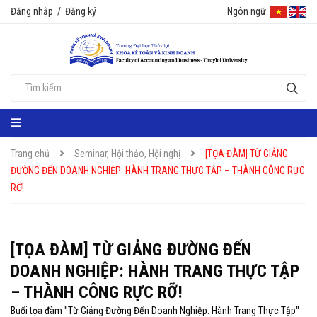
Đăng nhập
/
Đăng ký
Ngôn ngữ:
Trang chủ
Seminar, Hội thảo, Hội nghị
[TỌA ĐÀM] TỪ GIẢNG
ĐƯỜNG ĐẾN DOANH NGHIỆP: HÀNH TRANG THỰC TẬP – THÀNH CÔNG RỰC
RỠ!
[TỌA ĐÀM] TỪ GIẢNG ĐƯỜNG ĐẾN
DOANH NGHIỆP: HÀNH TRANG THỰC TẬP
– THÀNH CÔNG RỰC RỠ!
Buổi tọa đàm "Từ Giảng Đường Đến Doanh Nghiệp: Hành Trang Thực Tập"