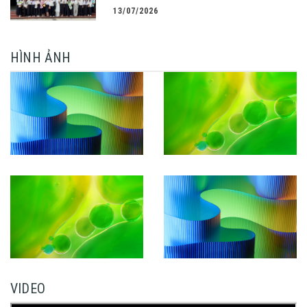
TÀI CHÍNH NGÂN HÀNG CHINH PHỤC THÀNH
13/07/2026
CÔNG KHÓA LUẬN TỐT NGHIỆP
HÌNH ẢNH
VIDEO