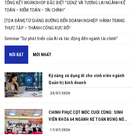
TỔNG KẾT WORKSHOP ĐẶC BIỆT “GENZ VÀ TƯƠNG LAI NGÀNH KẾ
TOÁN – KIỂM TOÁN – TÀI CHÍNH"
[TỌA ĐÀM] TỪ GIẢNG ĐƯỜNG ĐẾN DOANH NGHIỆP: HÀNH TRANG
THỰC TẬP – THÀNH CÔNG RỰC RỠ!
Seminar “Sự phát triển của AI và tác động đến ngành tài chính”
NỔI BẬT
MỚI NHẤT
Kỹ năng sử dụng AI cho sinh viên ngành
Quản trị kinh doanh
23/07/2026
CHINH PHỤC CỘT MỐC CUỐI CÙNG: SINH
VIÊN KHÓA 64 NGÀNH KẾ TOÁN BÙNG NỔ
BẢN LĨNH TRONG BUỔI BẢO VỆ KHÓA LUẬN
17/07/2026
TỐT NGHIỆP