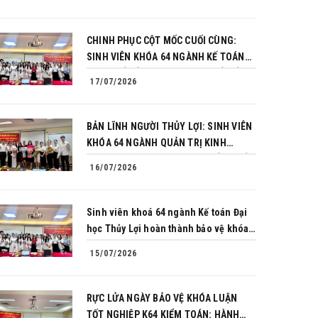
CHINH PHỤC CỘT MỐC CUỐI CÙNG:
SINH VIÊN KHÓA 64 NGÀNH KẾ TOÁN
BÙNG NỔ BẢN LĨNH TRONG BUỔI BẢO
17/07/2026
VỆ KHÓA LUẬN TỐT NGHIỆP
BẢN LĨNH NGƯỜI THỦY LỢI: SINH VIÊN
KHÓA 64 NGÀNH QUẢN TRỊ KINH
DOANH CHINH PHỤC THÀNH CÔNG BẢO
16/07/2026
VỆ KHÓA LUẬN TỐT NGHIỆP
Sinh viên khoá 64 ngành Kế toán Đại
học Thủy Lợi hoàn thành bảo vệ khóa
luận tốt nghiệp
15/07/2026
RỰC LỬA NGÀY BẢO VỆ KHÓA LUẬN
TỐT NGHIỆP K64 KIỂM TOÁN: HÀNH