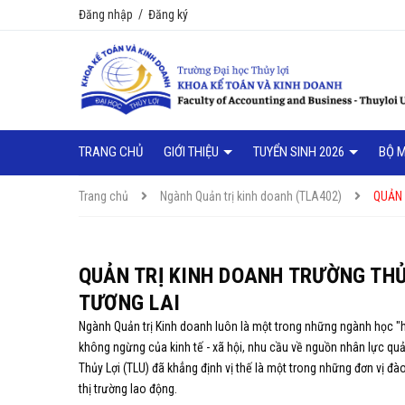
Đăng nhập
/
Đăng ký
TRANG CHỦ
GIỚI THIỆU
TUYỂN SINH 2026
BỘ 
Trang chủ
Ngành Quản trị kinh doanh (TLA402)
QUẢN 
QUẢN TRỊ KINH DOANH TRƯỜNG TH
TƯƠNG LAI
Ngành Quản trị Kinh doanh luôn là một trong những ngành học "h
không ngừng của kinh tế - xã hội,
nhu cầu về nguồn nhân lực quản
Thủy Lợi (TLU) đã khẳng định vị thế là một trong những đơn vị đào
thị trường lao động.