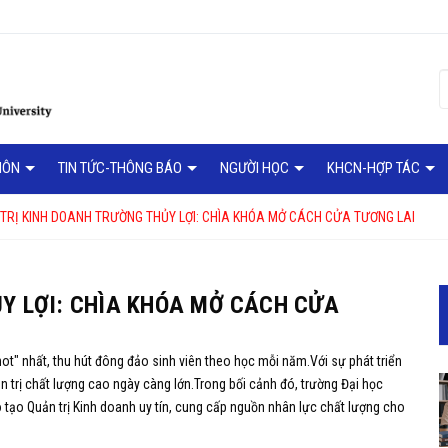
MÔN
TIN TỨC-THÔNG BÁO
NGƯỜI HỌC
KHCN-HỢP TÁC
TRỊ KINH DOANH TRƯỜNG THỦY LỢI: CHÌA KHÓA MỞ CÁCH CỬA TƯƠNG LAI
ỦY LỢI: CHÌA KHÓA MỞ CÁCH CỬA
ot" nhất,
thu hút đông đảo sinh viên theo học mỗi năm.
Với sự phát triển
 trị chất lượng cao ngày càng lớn.
Trong bối cảnh đó,
trường Đại học
 tạo Quản trị Kinh doanh uy tín,
cung cấp nguồn nhân lực chất lượng cho