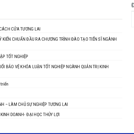
 CÁCH CỬA TƯƠNG LAI
 Ý KIẾN CHUẨN ĐẦU RA CHƯƠNG TRÌNH ĐÀO TẠO TIẾN SĨ NGÀNH
TẬP TỐT NGHIỆP
UỔI BẢO VỆ KHÓA LUẬN TỐT NGHIỆP NGÀNH QUẢN TRỊ KINH
triển
NH – LÀM CHỦ SỰ NGHIỆP TƯƠNG LAI
KINH DOANH- ĐẠI HỌC THỦY LỢI