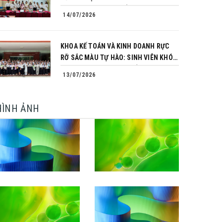
TRÌNH CHINH PHỤC CỦA NHỮNG
14/07/2026
NGƯỜI TIÊN PHONG
KHOA KẾ TOÁN VÀ KINH DOANH RỰC
RỠ SẮC MÀU TỰ HÀO: SINH VIÊN KHÓA
64 NGÀNH TÀI CHÍNH NGÂN HÀNG
13/07/2026
CHINH PHỤC THÀNH CÔNG KHÓA LUẬN
TỐT NGHIỆP
HÌNH ẢNH