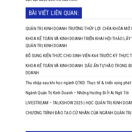
BÀI VIẾT LIÊN QUAN:
QUẢN TRỊ KINH DOANH TRƯỜNG THỦY LỢI: CHÌA KHÓA MỞ
KHOA KẾ TOÁN VÀ KINH DOANH TRIỂN KHAI HỘI THẢO LẤY
QUẢN TRỊ KINH DOANH
BỔ SUNG KIẾN THỨC CHO SINH VIÊN K64 TRƯỚC KỲ THỰC 
KHOA KẾ TOÁN VÀ KINH DOANH: DẤU ẤN TỰ HÀO TRONG B
DOANH
Thu nhập sau khi học ngành QTKD: Thực tế & triển vọng phát 
Ngành Quản Trị Kinh Doanh – Những Hướng Đi Ít Ai Ngờ Tới
LIVESTREAM – TALKSHOW 2025 | HỌC QUẢN TRỊ KINH DOA
CHƯƠNG TRÌNH ĐÀO TẠO CỬ NHÂN CỦA NGÀNH QUẢN TRỊ 