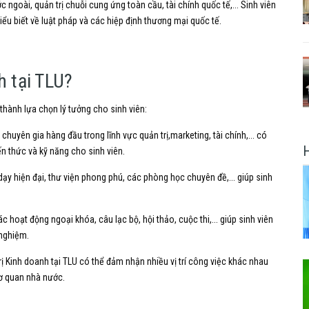
c ngoài,
quản trị chuỗi cung ứng toàn cầu,
tài chính quốc tế,...
Sinh viên
iểu biết về luật pháp và các hiệp định thương mại quốc tế.
h tại TLU?
 thành lựa chọn lý tưởng cho sinh viên:
 chuyên gia hàng đầu trong lĩnh vực quản trị,
marketing,
tài chính,...
có
iến thức và kỹ năng cho sinh viên.
dạy hiện đại,
thư viện phong phú,
các phòng học chuyên đề,...
giúp sinh
ác hoạt động ngoại khóa,
câu lạc bộ,
hội thảo,
cuộc thi,...
giúp sinh viên
 nghiệm.
rị Kinh doanh tại TLU
có thể đảm nhận nhiều vị trí công việc khác nhau
ơ quan nhà nước.