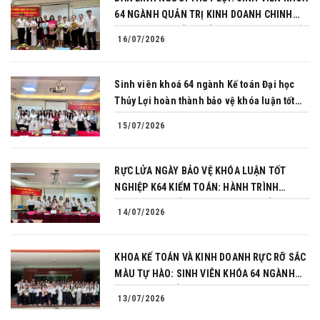
64 NGÀNH QUẢN TRỊ KINH DOANH CHINH
PHỤC THÀNH CÔNG BẢO VỆ KHÓA LUẬN TỐT
16/07/2026
NGHIỆP
Sinh viên khoá 64 ngành Kế toán Đại học
Thủy Lợi hoàn thành bảo vệ khóa luận tốt
nghiệp
15/07/2026
RỰC LỬA NGÀY BẢO VỆ KHÓA LUẬN TỐT
NGHIỆP K64 KIỂM TOÁN: HÀNH TRÌNH
CHINH PHỤC CỦA NHỮNG NGƯỜI TIÊN
14/07/2026
PHONG
KHOA KẾ TOÁN VÀ KINH DOANH RỰC RỠ SẮC
MÀU TỰ HÀO: SINH VIÊN KHÓA 64 NGÀNH
TÀI CHÍNH NGÂN HÀNG CHINH PHỤC THÀNH
13/07/2026
CÔNG KHÓA LUẬN TỐT NGHIỆP