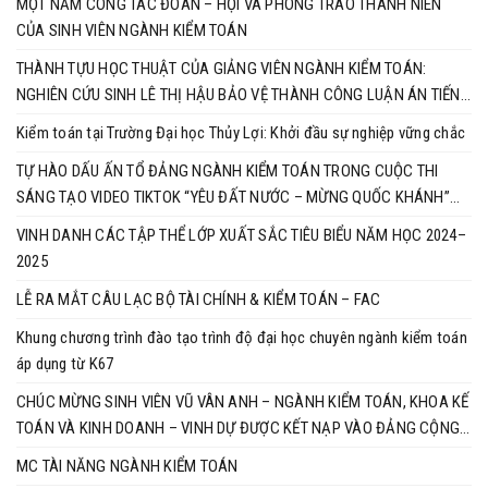
MỘT NĂM CÔNG TÁC ĐOÀN – HỘI VÀ PHONG TRÀO THANH NIÊN
CỦA SINH VIÊN NGÀNH KIỂM TOÁN
THÀNH TỰU HỌC THUẬT CỦA GIẢNG VIÊN NGÀNH KIỂM TOÁN:
NGHIÊN CỨU SINH LÊ THỊ HẬU BẢO VỆ THÀNH CÔNG LUẬN ÁN TIẾN
SĨ
Kiểm toán tại Trường Đại học Thủy Lợi: Khởi đầu sự nghiệp vững chắc
TỰ HÀO DẤU ẤN TỔ ĐẢNG NGÀNH KIỂM TOÁN TRONG CUỘC THI
SÁNG TẠO VIDEO TIKTOK “YÊU ĐẤT NƯỚC – MỪNG QUỐC KHÁNH”
NĂM 2025
VINH DANH CÁC TẬP THỂ LỚP XUẤT SẮC TIÊU BIỂU NĂM HỌC 2024–
2025
LỄ RA MẮT CÂU LẠC BỘ TÀI CHÍNH & KIỂM TOÁN – FAC
Khung chương trình đào tạo trình độ đại học chuyên ngành kiểm toán
áp dụng từ K67
CHÚC MỪNG SINH VIÊN VŨ VÂN ANH – NGÀNH KIỂM TOÁN, KHOA KẾ
TOÁN VÀ KINH DOANH – VINH DỰ ĐƯỢC KẾT NẠP VÀO ĐẢNG CỘNG
SẢN VIỆT NAM
MC TÀI NĂNG NGÀNH KIỂM TOÁN