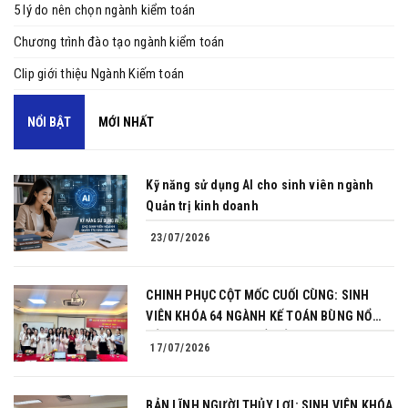
5 lý do nên chọn ngành kiểm toán
Chương trình đào tạo ngành kiểm toán
Clip giới thiệu Ngành Kiếm toán
NỔI BẬT
MỚI NHẤT
Kỹ năng sử dụng AI cho sinh viên ngành
Quản trị kinh doanh
23/07/2026
CHINH PHỤC CỘT MỐC CUỐI CÙNG: SINH
VIÊN KHÓA 64 NGÀNH KẾ TOÁN BÙNG NỔ
BẢN LĨNH TRONG BUỔI BẢO VỆ KHÓA LUẬN
17/07/2026
TỐT NGHIỆP
BẢN LĨNH NGƯỜI THỦY LỢI: SINH VIÊN KHÓA