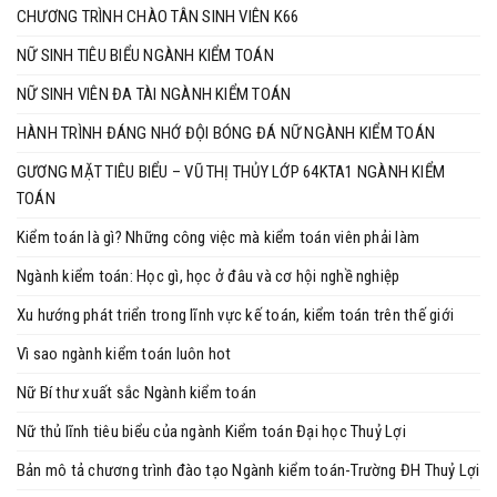
CHƯƠNG TRÌNH CHÀO TÂN SINH VIÊN K66
NỮ SINH TIÊU BIỂU NGÀNH KIỂM TOÁN
NỮ SINH VIÊN ĐA TÀI NGÀNH KIỂM TOÁN
HÀNH TRÌNH ĐÁNG NHỚ ĐỘI BÓNG ĐÁ NỮ NGÀNH KIỂM TOÁN
GƯƠNG MẶT TIÊU BIỂU – VŨ THỊ THỦY LỚP 64KTA1 NGÀNH KIỂM
TOÁN
Kiểm toán là gì? Những công việc mà kiểm toán viên phải làm
Ngành kiểm toán: Học gì, học ở đâu và cơ hội nghề nghiệp
Xu hướng phát triển trong lĩnh vực kế toán, kiểm toán trên thế giới
Vì sao ngành kiểm toán luôn hot
Nữ Bí thư xuất sắc Ngành kiểm toán
Nữ thủ lĩnh tiêu biểu của ngành Kiểm toán Đại học Thuỷ Lợi
Bản mô tả chương trình đào tạo Ngành kiểm toán-Trường ĐH Thuỷ Lợi