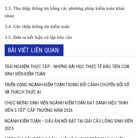
3.3. Thu thập thông tin bằng các phương pháp kiểm toán khác
nhau
3.4. Ghi chép thông tin kiểm toán
3.5. Đưa ra kết luận và lập báo cáo
BÀI VIẾT LIÊN QUAN:
TRẢI NGHIỆM THỰC TẬP - NHỮNG BÀI HỌC THỰC TẾ ĐẦU TIÊN CỦA
SINH VIÊN KIỂM TOÁN
TRIỂN VỌNG NGÀNH KIỂM TOÁN TRONG BỐI CẢNH CHUYỂN ĐỔI SỐ
VÀ THÁCH THỨC AI
CHÚC MỪNG SINH VIÊN NGÀNH KIỂM TOÁN ĐẠT DANH HIỆU “SINH
VIÊN 5 TỐT” CẤP TRƯỜNG NĂM 2026
NGÀNH KIỂM TOÁN – DẤU ẤN NỔI BẬT TẠI GIẢI CẦU LÔNG SINH VIÊN
2025