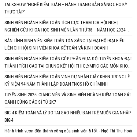
TALKSHOW “NGHỀ KIỂM TOÁN – HÀNH TRANG SẴN SÀNG CHO KỲ
THỰC TẬP”
SINH VIÊN NGÀNH KIỂM TOÁN TÍCH CỰC THAM GIA HỘI NGHỊ
NGHIÊN CỨU KHOA HỌC SINH VIÊN LẦN THỨ 38 – NĂM HỌC 2024–
2025
BẢN LĨNH SINH VIÊN KIỂM TOÁN TỎA SÁNG TẠI ĐẠI HỘI ĐẠI BIỂU
LIÊN CHI HỘI SINH VIÊN KHOA KẾ TOÁN VÀ KINH DOANH
SINH VIÊN NGÀNH KIỂM TOÁN GÓP PHẦN ĐƯA ĐỘI TUYỂN KHOA ĐẠT
THÀNH TÍCH CAO TẠI CHUNG KẾT HỘI THI OLYMPIC CÁC MÔN KHOA
HỌC MÁC - LÊNIN VÀ TƯ TƯỞNG HỒ CHÍ MINH
SINH VIÊN NGÀNH KIỂM TOÁN VINH DỰ NHẬN GIẤY KHEN TRONG LỄ
KỶ NIỆM 94 NĂM THÀNH LẬP ĐOÀN TNCS HỒ CHÍ MINH
TUYỂN SINH 2025: GIẢNG VIÊN VÀ SINH VIÊN NGÀNH KIỂM TOÁN SÁT
CÁNH CÙNG CÁC SĨ TỬ 2K7
BIG 4 KIỂM TOÁN VÀ LÝ DO TẠI SAO NHIỀU BẠN TRẺ MUỐN GIA NHẬP
BIG4
Hành trình vươn đến thành công của sinh viên 5 tốt - Ngô Thị Thu Hoài