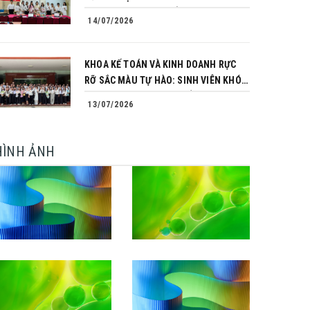
TRÌNH CHINH PHỤC CỦA NHỮNG
14/07/2026
NGƯỜI TIÊN PHONG
KHOA KẾ TOÁN VÀ KINH DOANH RỰC
RỠ SẮC MÀU TỰ HÀO: SINH VIÊN KHÓA
64 NGÀNH TÀI CHÍNH NGÂN HÀNG
13/07/2026
CHINH PHỤC THÀNH CÔNG KHÓA LUẬN
TỐT NGHIỆP
HÌNH ẢNH