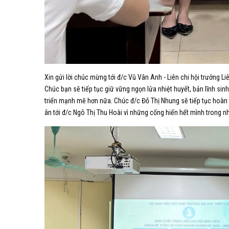
Xin gửi lời chúc mừng tới đ/c Vũ Vân Anh - Liên chi hội trưởng 
Chúc bạn sẽ tiếp tục giữ vững ngọn lửa nhiệt huyết, bản lĩnh si
triển mạnh mẽ hơn nữa. Chúc đ/c Đỗ Thị Nhung sẽ tiếp tục hoàn t
ân tới đ/c Ngô Thị Thu Hoài vì những cống hiến hết mình trong n