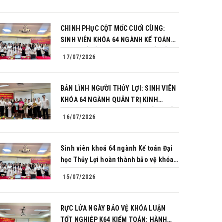
CHINH PHỤC CỘT MỐC CUỐI CÙNG:
SINH VIÊN KHÓA 64 NGÀNH KẾ TOÁN
BÙNG NỔ BẢN LĨNH TRONG BUỔI BẢO
17/07/2026
VỆ KHÓA LUẬN TỐT NGHIỆP
BẢN LĨNH NGƯỜI THỦY LỢI: SINH VIÊN
KHÓA 64 NGÀNH QUẢN TRỊ KINH
DOANH CHINH PHỤC THÀNH CÔNG BẢO
16/07/2026
VỆ KHÓA LUẬN TỐT NGHIỆP
Sinh viên khoá 64 ngành Kế toán Đại
học Thủy Lợi hoàn thành bảo vệ khóa
luận tốt nghiệp
15/07/2026
RỰC LỬA NGÀY BẢO VỆ KHÓA LUẬN
TỐT NGHIỆP K64 KIỂM TOÁN: HÀNH