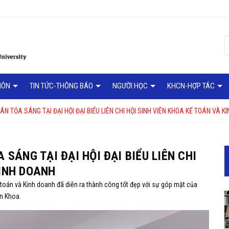
MÔN
TIN TỨC-THÔNG BÁO
NGƯỜI HỌC
KHCN-HỢP TÁC
OÁN TỎA SÁNG TẠI ĐẠI HỘI ĐẠI BIỂU LIÊN CHI HỘI SINH VIÊN KHOA KẾ TOÁN VÀ 
 SÁNG TẠI ĐẠI HỘI ĐẠI BIỂU LIÊN CHI
KINH DOANH
ế toán và Kinh doanh đã diễn ra thành công tốt đẹp với sự góp mặt của
àn Khoa.