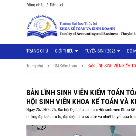
Đăng nhập
/
Đăng ký
TRANG CHỦ
GIỚI THIỆU
TUYỂN SINH 2026
BỘ 
Trang chủ
BM Kiểm toán
BẢN LĨNH SINH VIÊN KIỂM T
BẢN LĨNH SINH VIÊN KIỂM TOÁN TỎA
HỘI SINH VIÊN KHOA KẾ TOÁN VÀ 
Ngày 25/04/2025, Đại hội Đại biểu Liên chi Hội sinh viên Khoa K
những đại biểu ưu tú, đại diện cho sức trẻ và nhiệt huyết của to