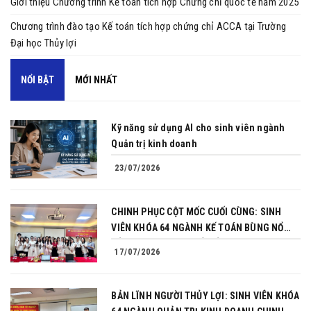
Giới thiệu Chương trình Kế toán tích hợp Chứng chỉ quốc tế năm 2025
Chương trình đào tạo Kế toán tích hợp chứng chỉ ACCA tại Trường
Đại học Thủy lợi
NỔI BẬT
MỚI NHẤT
Kỹ năng sử dụng AI cho sinh viên ngành
Quản trị kinh doanh
23/07/2026
CHINH PHỤC CỘT MỐC CUỐI CÙNG: SINH
VIÊN KHÓA 64 NGÀNH KẾ TOÁN BÙNG NỔ
BẢN LĨNH TRONG BUỔI BẢO VỆ KHÓA LUẬN
17/07/2026
TỐT NGHIỆP
BẢN LĨNH NGƯỜI THỦY LỢI: SINH VIÊN KHÓA