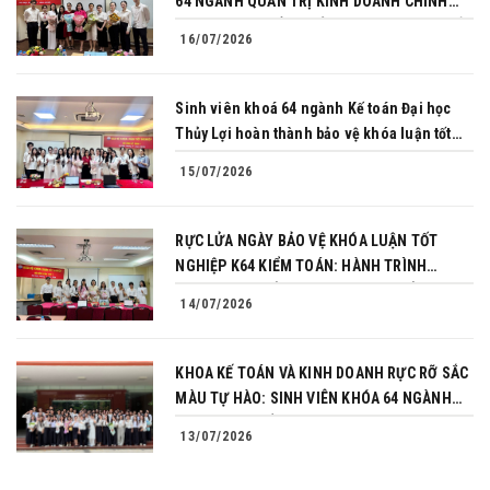
64 NGÀNH QUẢN TRỊ KINH DOANH CHINH
PHỤC THÀNH CÔNG BẢO VỆ KHÓA LUẬN TỐT
16/07/2026
NGHIỆP
Sinh viên khoá 64 ngành Kế toán Đại học
Thủy Lợi hoàn thành bảo vệ khóa luận tốt
nghiệp
15/07/2026
RỰC LỬA NGÀY BẢO VỆ KHÓA LUẬN TỐT
NGHIỆP K64 KIỂM TOÁN: HÀNH TRÌNH
CHINH PHỤC CỦA NHỮNG NGƯỜI TIÊN
14/07/2026
PHONG
KHOA KẾ TOÁN VÀ KINH DOANH RỰC RỠ SẮC
MÀU TỰ HÀO: SINH VIÊN KHÓA 64 NGÀNH
TÀI CHÍNH NGÂN HÀNG CHINH PHỤC THÀNH
13/07/2026
CÔNG KHÓA LUẬN TỐT NGHIỆP