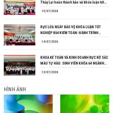
Thủy Lợi hoàn thành bảo vệ khóa luận tốt
nghiệp
15/07/2026
RỰC LỬA NGÀY BẢO VỆ KHÓA LUẬN TỐT
NGHIỆP K64 KIỂM TOÁN: HÀNH TRÌNH
CHINH PHỤC CỦA NHỮNG NGƯỜI TIÊN
14/07/2026
PHONG
KHOA KẾ TOÁN VÀ KINH DOANH RỰC RỠ SẮC
MÀU TỰ HÀO: SINH VIÊN KHÓA 64 NGÀNH
TÀI CHÍNH NGÂN HÀNG CHINH PHỤC THÀNH
13/07/2026
CÔNG KHÓA LUẬN TỐT NGHIỆP
HÌNH ẢNH