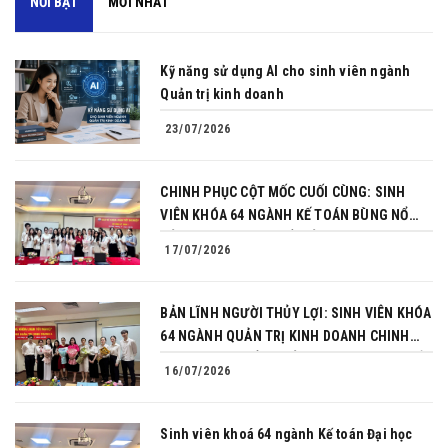
NỔI BẬT
MỚI NHẤT
Kỹ năng sử dụng AI cho sinh viên ngành
Quản trị kinh doanh
23/07/2026
CHINH PHỤC CỘT MỐC CUỐI CÙNG: SINH
VIÊN KHÓA 64 NGÀNH KẾ TOÁN BÙNG NỔ
BẢN LĨNH TRONG BUỔI BẢO VỆ KHÓA LUẬN
17/07/2026
TỐT NGHIỆP
BẢN LĨNH NGƯỜI THỦY LỢI: SINH VIÊN KHÓA
64 NGÀNH QUẢN TRỊ KINH DOANH CHINH
PHỤC THÀNH CÔNG BẢO VỆ KHÓA LUẬN TỐT
16/07/2026
NGHIỆP
Sinh viên khoá 64 ngành Kế toán Đại học