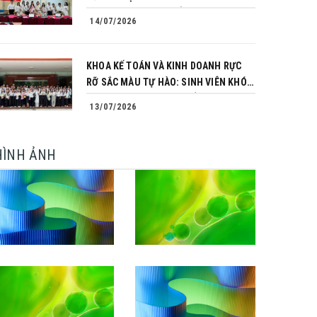
TRÌNH CHINH PHỤC CỦA NHỮNG
14/07/2026
NGƯỜI TIÊN PHONG
KHOA KẾ TOÁN VÀ KINH DOANH RỰC
RỠ SẮC MÀU TỰ HÀO: SINH VIÊN KHÓA
64 NGÀNH TÀI CHÍNH NGÂN HÀNG
13/07/2026
CHINH PHỤC THÀNH CÔNG KHÓA LUẬN
TỐT NGHIỆP
HÌNH ẢNH