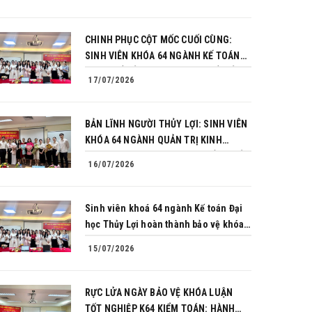
CHINH PHỤC CỘT MỐC CUỐI CÙNG:
SINH VIÊN KHÓA 64 NGÀNH KẾ TOÁN
BÙNG NỔ BẢN LĨNH TRONG BUỔI BẢO
17/07/2026
VỆ KHÓA LUẬN TỐT NGHIỆP
BẢN LĨNH NGƯỜI THỦY LỢI: SINH VIÊN
KHÓA 64 NGÀNH QUẢN TRỊ KINH
DOANH CHINH PHỤC THÀNH CÔNG BẢO
16/07/2026
VỆ KHÓA LUẬN TỐT NGHIỆP
Sinh viên khoá 64 ngành Kế toán Đại
học Thủy Lợi hoàn thành bảo vệ khóa
luận tốt nghiệp
15/07/2026
RỰC LỬA NGÀY BẢO VỆ KHÓA LUẬN
TỐT NGHIỆP K64 KIỂM TOÁN: HÀNH