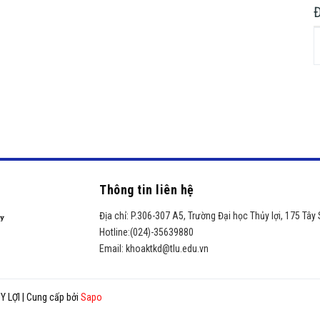
Thông tin liên hệ
Địa chỉ:
P.306-307 A5, Trường Đại học Thủy lợi, 175 Tây
Hotline:
(024)-35639880
Email:
khoaktkd@tlu.edu.vn
Y LỢI
|
Cung cấp bởi
Sapo