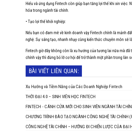
Hiểu và ứng dụng Fintech còn giúp bạn tăng lợi thế khi xin việc.
hóa trong ngành tài chính.
• Tạo lợi thế khởi nghiệp:
Nếu bạn có đam mê về kinh doanh vậy Fintech chính là mảnh đất
nghệ. Sự sáng tạo, nhanh nhạy cùng kiến thức chuyên môn sẽ là
Fintech giờ đây không còn là xu hướng của tương lai nữa mà đã t
chính vậy thì đừng bỏ lỡ cơ hội để trở thành một phần trong làn
BÀI VIẾT LIÊN QUAN:
Xu Hướng và Tiềm Năng của Các Doanh Nghiệp Fintech
THỜI ĐẠI 4.0 – SINH VIÊN HỌC FINTECH
FINTECH - CÁNH CỬA MỚI CHO SINH VIÊN NGÀNH TÀI CHÍ
CHƯƠNG TRÌNH ĐÀO TẠO NGÀNH CÔNG NGHỆ TÀI CHÍNH (
CÔNG NGHỆ TÀI CHÍNH – HƯỚNG ĐI CHIẾN LƯỢC CỦA ĐẠI 