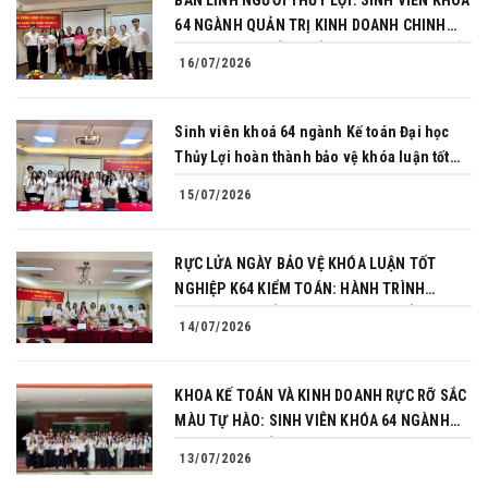
BẢN LĨNH NGƯỜI THỦY LỢI: SINH VIÊN KHÓA
64 NGÀNH QUẢN TRỊ KINH DOANH CHINH
PHỤC THÀNH CÔNG BẢO VỆ KHÓA LUẬN TỐT
16/07/2026
NGHIỆP
Sinh viên khoá 64 ngành Kế toán Đại học
Thủy Lợi hoàn thành bảo vệ khóa luận tốt
nghiệp
15/07/2026
RỰC LỬA NGÀY BẢO VỆ KHÓA LUẬN TỐT
NGHIỆP K64 KIỂM TOÁN: HÀNH TRÌNH
CHINH PHỤC CỦA NHỮNG NGƯỜI TIÊN
14/07/2026
PHONG
KHOA KẾ TOÁN VÀ KINH DOANH RỰC RỠ SẮC
MÀU TỰ HÀO: SINH VIÊN KHÓA 64 NGÀNH
TÀI CHÍNH NGÂN HÀNG CHINH PHỤC THÀNH
13/07/2026
CÔNG KHÓA LUẬN TỐT NGHIỆP