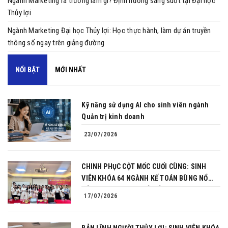
Ngành Marketing ra trường làm gì? Định hướng sáng suốt tại Đại học
Thủy lợi
Ngành Marketing Đại học Thủy lợi: Học thực hành, làm dự án truyền
thông số ngay trên giảng đường
NỔI BẬT
MỚI NHẤT
Kỹ năng sử dụng AI cho sinh viên ngành
Quản trị kinh doanh
23/07/2026
CHINH PHỤC CỘT MỐC CUỐI CÙNG: SINH
VIÊN KHÓA 64 NGÀNH KẾ TOÁN BÙNG NỔ
BẢN LĨNH TRONG BUỔI BẢO VỆ KHÓA LUẬN
17/07/2026
TỐT NGHIỆP