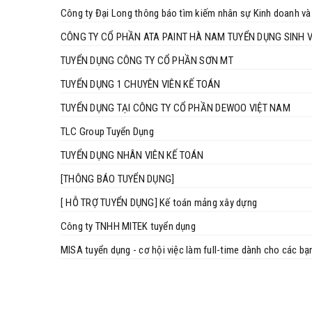
Công ty Đại Long thông báo tìm kiếm nhân sự Kinh doanh và
CÔNG TY CỔ PHẦN ATA PAINT HÀ NAM TUYỂN DỤNG SINH V
TUYỂN DỤNG CÔNG TY CỔ PHẦN SƠN MT
TUYỂN DỤNG 1 CHUYÊN VIÊN KẾ TOÁN
TUYỂN DỤNG TẠI CÔNG TY CỔ PHẦN DEWOO VIỆT NAM
TLC Group Tuyển Dụng
TUYỂN DỤNG NHÂN VIÊN KẾ TOÁN
[THÔNG BÁO TUYỂN DỤNG]
[ HỖ TRỢ TUYỂN DỤNG] Kế toán mảng xây dựng
Công ty TNHH MITEK tuyển dụng
MISA tuyển dụng - cơ hội việc làm full-time dành cho các bạ