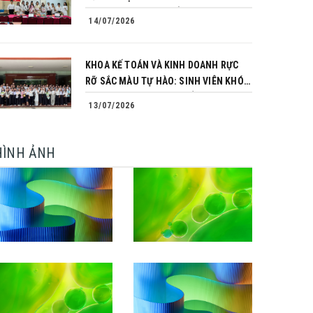
TRÌNH CHINH PHỤC CỦA NHỮNG
14/07/2026
NGƯỜI TIÊN PHONG
KHOA KẾ TOÁN VÀ KINH DOANH RỰC
RỠ SẮC MÀU TỰ HÀO: SINH VIÊN KHÓA
64 NGÀNH TÀI CHÍNH NGÂN HÀNG
13/07/2026
CHINH PHỤC THÀNH CÔNG KHÓA LUẬN
TỐT NGHIỆP
HÌNH ẢNH