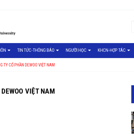
MÔN
TIN TỨC-THÔNG BÁO
NGƯỜI HỌC
KHCN-HỢP TÁC
NG TY CỔ PHẦN DEWOO VIỆT NAM
N DEWOO VIỆT NAM