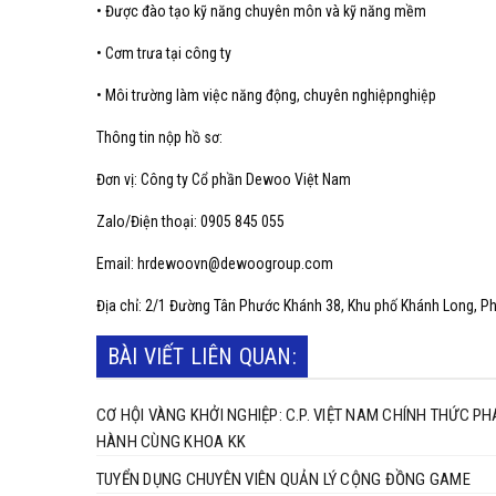
• Được đào tạo kỹ năng chuyên môn và kỹ năng mềm
• Cơm trưa tại công ty
• Môi trường làm việc năng động, chuyên nghiệpnghiệp
Thông tin nộp hồ sơ:
Đơn vị: Công ty Cổ phần Dewoo Việt Nam
Zalo/Điện thoại: 0905 845 055
Email: hrdewoovn@dewoogroup.com
Địa chỉ: 2/1 Đường Tân Phước Khánh 38, Khu phố Khánh Long, P
BÀI VIẾT LIÊN QUAN:
CƠ HỘI VÀNG KHỞI NGHIỆP: C.P. VIỆT NAM CHÍNH THỨC 
HÀNH CÙNG KHOA KK
TUYỂN DỤNG CHUYÊN VIÊN QUẢN LÝ CỘNG ĐỒNG GAME