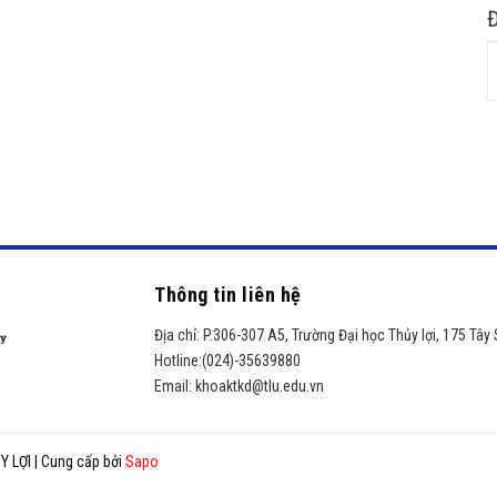
Thông tin liên hệ
Địa chỉ:
P.306-307 A5, Trường Đại học Thủy lợi, 175 Tây
Hotline:
(024)-35639880
Email:
khoaktkd@tlu.edu.vn
Y LỢI
|
Cung cấp bởi
Sapo