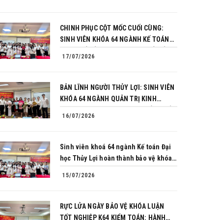
CHINH PHỤC CỘT MỐC CUỐI CÙNG:
SINH VIÊN KHÓA 64 NGÀNH KẾ TOÁN
BÙNG NỔ BẢN LĨNH TRONG BUỔI BẢO
17/07/2026
VỆ KHÓA LUẬN TỐT NGHIỆP
BẢN LĨNH NGƯỜI THỦY LỢI: SINH VIÊN
KHÓA 64 NGÀNH QUẢN TRỊ KINH
DOANH CHINH PHỤC THÀNH CÔNG BẢO
16/07/2026
VỆ KHÓA LUẬN TỐT NGHIỆP
Sinh viên khoá 64 ngành Kế toán Đại
học Thủy Lợi hoàn thành bảo vệ khóa
luận tốt nghiệp
15/07/2026
RỰC LỬA NGÀY BẢO VỆ KHÓA LUẬN
TỐT NGHIỆP K64 KIỂM TOÁN: HÀNH