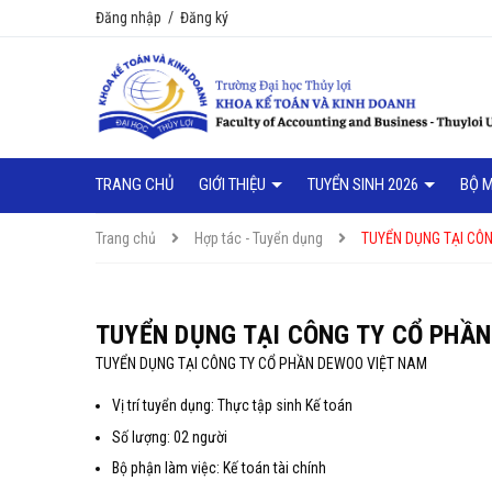
Đăng nhập
/
Đăng ký
TRANG CHỦ
GIỚI THIỆU
TUYỂN SINH 2026
BỘ 
Trang chủ
Hợp tác - Tuyển dụng
TUYỂN DỤNG TẠI CÔ
TUYỂN DỤNG TẠI CÔNG TY CỔ PHẦ
TUYỂN DỤNG TẠI CÔNG TY CỔ PHẦN DEWOO VIỆT NAM
Vị trí tuyển dụng: Thực tập sinh Kế toán
Số lượng: 02 người
Bộ phận làm việc: Kế toán tài chính