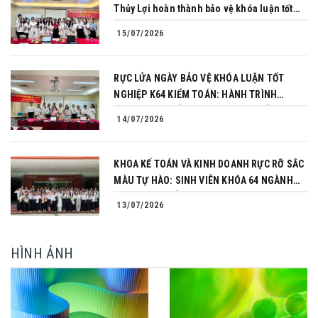
Thủy Lợi hoàn thành bảo vệ khóa luận tốt
nghiệp
15/07/2026
RỰC LỬA NGÀY BẢO VỆ KHÓA LUẬN TỐT
NGHIỆP K64 KIỂM TOÁN: HÀNH TRÌNH
CHINH PHỤC CỦA NHỮNG NGƯỜI TIÊN
14/07/2026
PHONG
KHOA KẾ TOÁN VÀ KINH DOANH RỰC RỠ SẮC
MÀU TỰ HÀO: SINH VIÊN KHÓA 64 NGÀNH
TÀI CHÍNH NGÂN HÀNG CHINH PHỤC THÀNH
13/07/2026
CÔNG KHÓA LUẬN TỐT NGHIỆP
HÌNH ẢNH