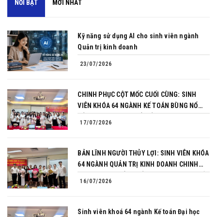
NỔI BẬT
MỚI NHẤT
Kỹ năng sử dụng AI cho sinh viên ngành
Quản trị kinh doanh
23/07/2026
CHINH PHỤC CỘT MỐC CUỐI CÙNG: SINH
VIÊN KHÓA 64 NGÀNH KẾ TOÁN BÙNG NỔ
BẢN LĨNH TRONG BUỔI BẢO VỆ KHÓA LUẬN
17/07/2026
TỐT NGHIỆP
BẢN LĨNH NGƯỜI THỦY LỢI: SINH VIÊN KHÓA
64 NGÀNH QUẢN TRỊ KINH DOANH CHINH
PHỤC THÀNH CÔNG BẢO VỆ KHÓA LUẬN TỐT
16/07/2026
NGHIỆP
Sinh viên khoá 64 ngành Kế toán Đại học