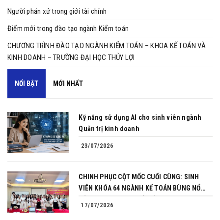
Người phán xử trong giới tài chính
Điểm mới trong đào tạo ngành Kiểm toán
CHƯƠNG TRÌNH ĐÀO TẠO NGÀNH KIỂM TOÁN – KHOA KẾ TOÁN VÀ
KINH DOANH – TRƯỜNG ĐẠI HỌC THỦY LỢI
NỔI BẬT
MỚI NHẤT
Kỹ năng sử dụng AI cho sinh viên ngành
Quản trị kinh doanh
23/07/2026
CHINH PHỤC CỘT MỐC CUỐI CÙNG: SINH
VIÊN KHÓA 64 NGÀNH KẾ TOÁN BÙNG NỔ
BẢN LĨNH TRONG BUỔI BẢO VỆ KHÓA LUẬN
17/07/2026
TỐT NGHIỆP