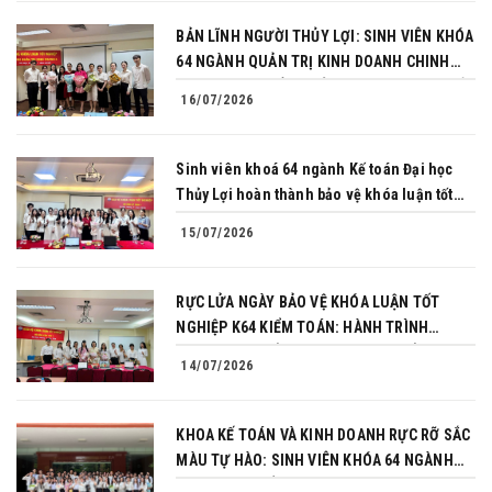
BẢN LĨNH NGƯỜI THỦY LỢI: SINH VIÊN KHÓA
64 NGÀNH QUẢN TRỊ KINH DOANH CHINH
PHỤC THÀNH CÔNG BẢO VỆ KHÓA LUẬN TỐT
16/07/2026
NGHIỆP
Sinh viên khoá 64 ngành Kế toán Đại học
Thủy Lợi hoàn thành bảo vệ khóa luận tốt
nghiệp
15/07/2026
RỰC LỬA NGÀY BẢO VỆ KHÓA LUẬN TỐT
NGHIỆP K64 KIỂM TOÁN: HÀNH TRÌNH
CHINH PHỤC CỦA NHỮNG NGƯỜI TIÊN
14/07/2026
PHONG
KHOA KẾ TOÁN VÀ KINH DOANH RỰC RỠ SẮC
MÀU TỰ HÀO: SINH VIÊN KHÓA 64 NGÀNH
TÀI CHÍNH NGÂN HÀNG CHINH PHỤC THÀNH