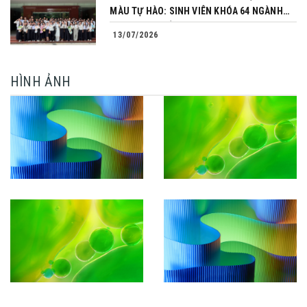
MÀU TỰ HÀO: SINH VIÊN KHÓA 64 NGÀNH
TÀI CHÍNH NGÂN HÀNG CHINH PHỤC THÀNH
13/07/2026
CÔNG KHÓA LUẬN TỐT NGHIỆP
HÌNH ẢNH