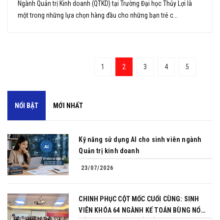
Ngành Quản trị Kinh doanh (QTKD) tại Trường Đại học Thủy Lợi là
một trong những lựa chọn hàng đầu cho những bạn trẻ c...
1
2
3
4
5
NỔI BẬT
MỚI NHẤT
Kỹ năng sử dụng AI cho sinh viên ngành
Quản trị kinh doanh
23/07/2026
CHINH PHỤC CỘT MỐC CUỐI CÙNG: SINH
VIÊN KHÓA 64 NGÀNH KẾ TOÁN BÙNG NỔ