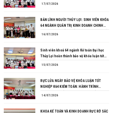
BẢN LĨNH TRONG BUỔI BẢO VỆ KHÓA LUẬN
17/07/2026
TỐT NGHIỆP
BẢN LĨNH NGƯỜI THỦY LỢI: SINH VIÊN KHÓA
64 NGÀNH QUẢN TRỊ KINH DOANH CHINH
PHỤC THÀNH CÔNG BẢO VỆ KHÓA LUẬN TỐT
16/07/2026
NGHIỆP
Sinh viên khoá 64 ngành Kế toán Đại học
Thủy Lợi hoàn thành bảo vệ khóa luận tốt
nghiệp
15/07/2026
RỰC LỬA NGÀY BẢO VỆ KHÓA LUẬN TỐT
NGHIỆP K64 KIỂM TOÁN: HÀNH TRÌNH
CHINH PHỤC CỦA NHỮNG NGƯỜI TIÊN
14/07/2026
PHONG
KHOA KẾ TOÁN VÀ KINH DOANH RỰC RỠ SẮC